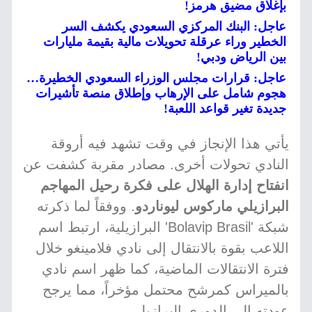
بإغلاق مضيق هرمز!
عاجل: البنك المركزي السعودي يكشف السر
الخطير وراء عرقلة تحويلات مالية بقيمة مليارات
بين الرياض ودبي!
عاجل: قرارات مجلس الوزراء السعودي الخطيرة…
هجوم شامل على الإرهاب وإطلاق منصة تأشيرات
جديدة تغير قواعد اللعبة!
يأتي هذا الإنجاز في وقت تشهد فيه أروقة
النادي تحولات أخرى. مصادر مقربة كشفت عن
انفتاح إدارة الهلال على فكرة رحيل المهاجم
البرازيلي ماركوس ليوناردو
. ووفقاً لما ذكرته
شبكة 'Bolavip Brasil' البرازيلية، ارتبط اسم
اللاعب بقوة بالانتقال إلى نادي فلامينغو خلال
فترة الانتقالات الماضية، كما ظهر اسم نادي
بالميراس كمرشح محتمل مؤخراً، مما يرجح
عودته إلى الدوري البرازيلي.