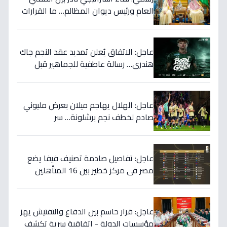
العام ورئيس ديوان المظالم… ما القرارات
المهمة التي نوقشت خلف الأبواب
المغلقة؟
عاجل: الاتفاق يُعلن تمديد عقد النجم جاك
هندري… رسالة عاطفية للجماهير قبل
الموسم الجديد!
عاجل: الهلال يهاجم ميلان بعرض مليوني
صادم لخطف نجم برشلونة… سر
المفاوضات يكشف!
عاجل: تفاصيل صادمة تصنيف فيفا يضع
مصر في مركز خطير بين 16 المتأهلين
لكأس العالم.. والأرقام تكشف صدمة!
عاجل: قرار حاسم بين الدفاع والتفتيش يهز
مؤسسات الدولة - اتفاقية سرية تكشف