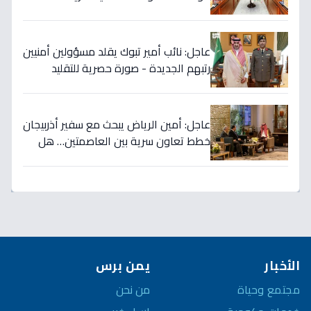
إنجاز 97.5% بالجيش!
عاجل: نائب أمير تبوك يقلد مسؤولين أمنيين
رتبهم الجديدة - صورة حصرية للتقليد
التاريخي!
عاجل: أمين الرياض يبحث مع سفير أذربيجان
خطط تعاون سرية بين العاصمتين… هل
نشهد تطورات اقتصادية وثقافية تاريخية
قريباً؟
الأخبار
يمن برس
مجتمع وحياة
من نحن