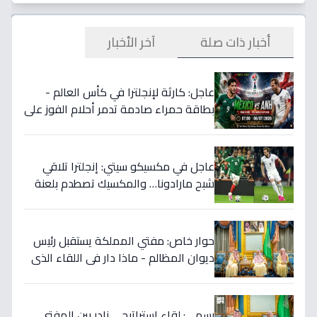
أخبار ذات صلة
آخر الأخبار
عاجل: كارثة لإنجلترا في كأس العالم -
بطاقة حمراء صادمة تدمر أحلام الفوز على
المكسيك 2-1... انقلبت الموازين!
عاجل في مكسيكو سيتي: إنجلترا تلاقي
شبح مارادونا… والمكسيك تصطدم بلعنة
1966 على بطاقة ربع النهائي!
حوار خاص: مفتي المملكة يستقبل رئيس
ديوان المظالم - ماذا دار في اللقاء الذي
يهزّ الأوساط الدينية والقضائية؟
رسمي: لقاء استراتيجي نادر بين المفتي