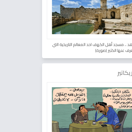
د .. مسجد أهل الكهف احد المعالم التاريخية التي
عرف عنها الكثير (صورة)
يكاتير