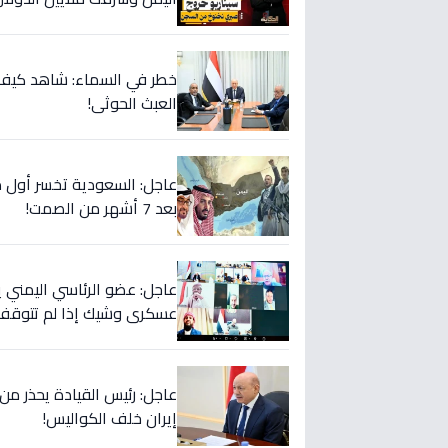
خطر في السماء: شاهد كيف 
العبث الحوثي!
عاجل: السعودية تخسر أول مو
بعد 7 أشهر من الصمت!
عاجل: عضو الرئاسي اليمني يح
عسكري وشيك إذا لم تتوقف
عاجل: رئيس القيادة يحذر من
إيران خلف الكواليس!