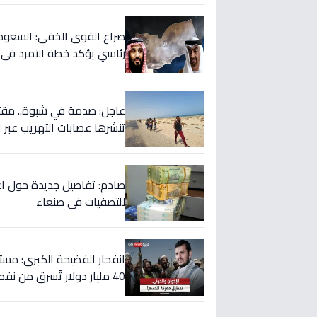
صراع القوى الخفي: السعودية
رئاسي يؤكد خطة التمرد في 
تنشرها عصابات التهريب عبر ا
صادم: تفاصيل جديدة حول اغتي
للتصفيات في صنعاء
انفجار الفضيحة الكبرى: مست
40 مليار دولار تُسرق من نفط اليمن!