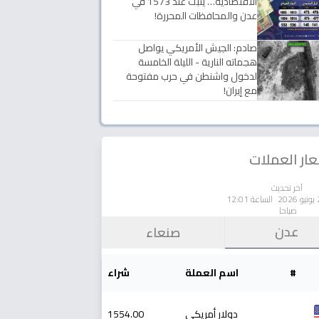
الاقتصادية… يثبت عند 1573 في
عدن والمحافظات المحررة!
صادم: الجيش الأمريكي يواصل
هجماته النارية - الليلة الخامسة
لدخول واشنطن في حرب مفتوحة
مع إيران!
ار العملات
آخر تحديث
الساعة 12:01
صباحا
عدن
صنعاء
#
اسم العملة
شراء
دولار أمريكي
1554.00