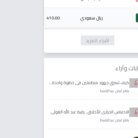
ريال سعودي
410.00
اقراء المزيد
بات وآراء
كيف تسرق جهود منظمتين في خطوة واحدة ..
الأجابة لدى رقية عبد الله الغولي وغدير طيره
بقلم ايمن عبدالباسط
الاحتباس الحراري للأخلاق.. رقية عبد الله الغولي
وغدير طيره نموذجا
بقلم ايمن عبدالباسط