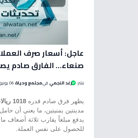
عاجل: أسعار صرف العملا
صنعاء… الفارق صادم يصل إلى 
نشر:
رغد النجمي
في
مجتمع وحياة
06 يونيو 2026 الساعة 02:25 مساءاً
يظهر فرق صادم قدره
1018 ريالات يمنية
مدينتين يمنيتين، ما يعني أن حام
يدفع مبلغاً يقارب ثلاثة أضعاف ما
للحصول على نفس العملة.