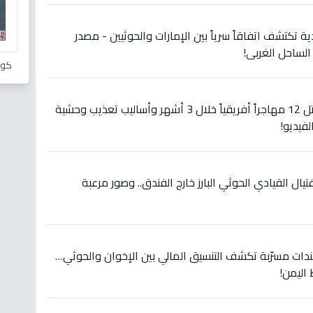
 تكتشف اتفاقاً سرياً بين الإمارات والحوثيين - مصدر
الساحل الغربي!
كور
عاجل: صدمة في شبوة.. مقتل 12 مهاجراً أفريقياً خلال 3 أشهر وأساليب تعذيب وحشية
لفيديو!
ال القيادي الحوثي البارز خارج الفندق.. وصور مرعبة
ندات مسرّبة تكشف التنسيق المالي بين الإخوان والحوثي…