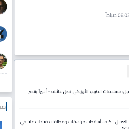
. عاجل: مستحقات الطبيب الأوزبكي تصل عائلته - أخيراً ينتصر
صو
لعسل... كيف أسقطت مراهقات ومطلقات قيادات عليا في
ات؟