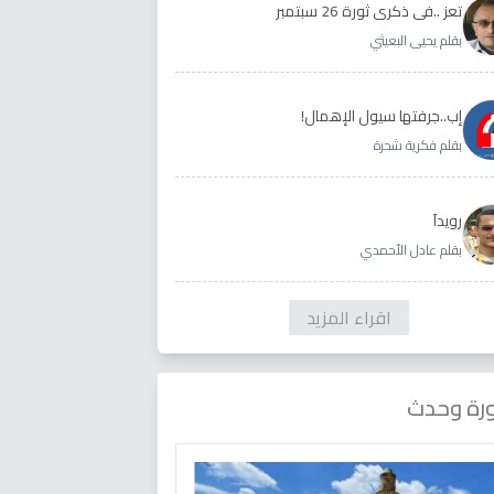
تعز ..في ذكرى ثورة 26 سبتمبر
بقلم يحيى البعيثي
إب..جرفتها سيول الإهمال!
بقلم فكرية شحرة
رويداَ
بقلم عادل الأحمدي
اقراء المزيد
رة وحدث