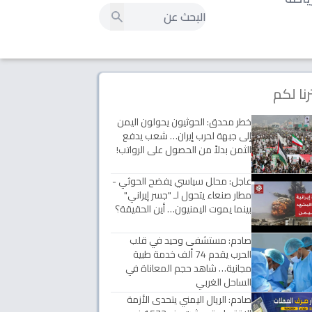
رنا لكم
خطر محدق: الحوثيون يحولون اليمن
إلى جبهة لحرب إيران… شعب يدفع
الثمن بدلاً من الحصول على الرواتب!
عاجل: محلل سياسي يفضح الحوثي -
مطار صنعاء يتحول لـ "جسر إيراني"
بينما يموت اليمنيون… أين الحقيقة؟
صادم: مستشفى وحيد في قلب
الحرب يقدم 74 ألف خدمة طبية
مجانية… شاهد حجم المعاناة في
الساحل الغربي
صادم: الريال اليمني يتحدى الأزمة