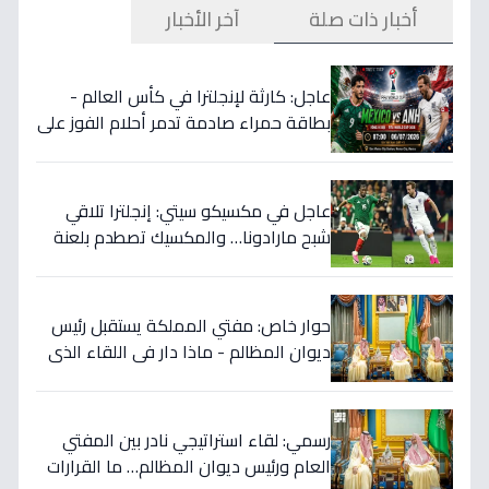
أخبار ذات صلة
آخر الأخبار
عاجل: كارثة لإنجلترا في كأس العالم -
بطاقة حمراء صادمة تدمر أحلام الفوز على
المكسيك 2-1... انقلبت الموازين!
عاجل في مكسيكو سيتي: إنجلترا تلاقي
شبح مارادونا… والمكسيك تصطدم بلعنة
1966 على بطاقة ربع النهائي!
حوار خاص: مفتي المملكة يستقبل رئيس
ديوان المظالم - ماذا دار في اللقاء الذي
يهزّ الأوساط الدينية والقضائية؟
رسمي: لقاء استراتيجي نادر بين المفتي
العام ورئيس ديوان المظالم… ما القرارات