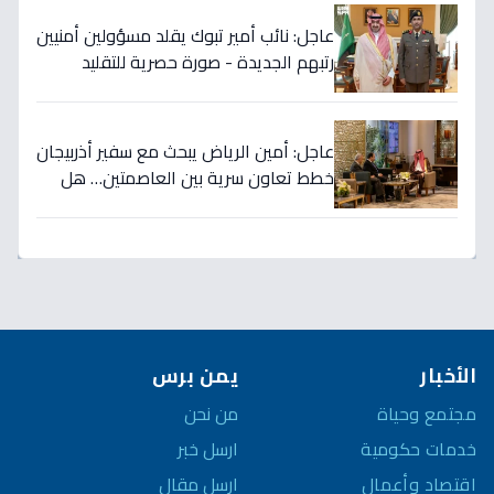
عاجل: نائب أمير تبوك يقلد مسؤولين أمنيين
رتبهم الجديدة - صورة حصرية للتقليد
التاريخي!
عاجل: أمين الرياض يبحث مع سفير أذربيجان
خطط تعاون سرية بين العاصمتين… هل
نشهد تطورات اقتصادية وثقافية تاريخية
قريباً؟
الأخبار
يمن برس
مجتمع وحياة
من نحن
خدمات حكومية
ارسل خبر
اقتصاد وأعمال
ارسل مقال