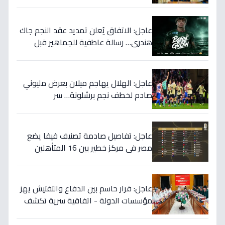
المهمة التي نوقشت خلف الأبواب
المغلقة؟
عاجل: الاتفاق يُعلن تمديد عقد النجم جاك
هندري… رسالة عاطفية للجماهير قبل
الموسم الجديد!
عاجل: الهلال يهاجم ميلان بعرض مليوني
صادم لخطف نجم برشلونة… سر
المفاوضات يكشف!
عاجل: تفاصيل صادمة تصنيف فيفا يضع
مصر في مركز خطير بين 16 المتأهلين
لكأس العالم.. والأرقام تكشف صدمة!
عاجل: قرار حاسم بين الدفاع والتفتيش يهز
مؤسسات الدولة - اتفاقية سرية تكشف
إنجاز 97.5% بالجيش!