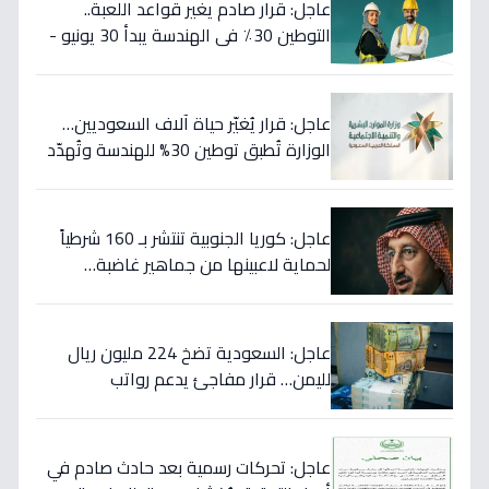
عاجل: قرار صادم يغير قواعد اللعبة..
التوطين 30٪ في الهندسة يبدأ 30 يونيو -
46 مهنة على خط النار!
عاجل: قرار يُغيّر حياة آلاف السعوديين…
الوزارة تُطبق توطين 30% للهندسة وتُهدّد
المخالفين بالعقوبات!
عاجل: كوريا الجنوبية تنتشر بـ 160 شرطياً
لحماية لاعبينها من جماهير غاضبة…
والتهديدات تصل حد الاغتيال!
عاجل: السعودية تضخ 224 مليون ريال
لليمن… قرار مفاجئ يدعم رواتب
الموظفين ويستهدف استقرار العملة!
عاجل: تحركات رسمية بعد حادث صادم في