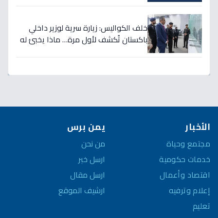
يحصلون على الترقيات - قرارات حمود الفرج
تكرم جهودهم!
خلف الكواليس: زيارة سرية لوزير داخلي
باكستان تُكشف لأول مرة… ماذا يخبئ له
مركز 911 في الرياض؟
الأخبار
يمن برس
مجتمع وحياة
من نحن
خدمات حكومية
ارسل خبر
اقتصاد وأعمال
ارسل مقال
إعلام وترفيه
ارشيف الموقع
تعليم