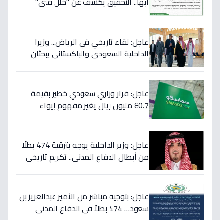
أبها.. التحقيق يُكشف عن "خلل فني"
ويؤكد تقديم الرعاية للمصابين!
عاجل: لقاء تاريخي في الرياض... وزيرا
الداخلية السعودي والباكستاني يبحثان
خططاً مشتركة لمكافحة المخدرات!
عاجل: قرار وزاري سعودي خطير بقيمة
80.7 مليون ريال يغير مفهوم إيواء
العاملات المنزليات بشكل كامل
عاجل: وزير الداخلية يوجه بترقية 474 بطلًا
من أبطال الدفاع المدني.. تكريم تاريخي
لتضحياتهم
عاجل: بتوجيه مباشر من الأمير عبدالعزيز بن
سعود… 474 بطلاً في الدفاع المدني