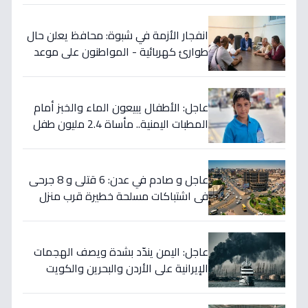
الدولة!
انفجار الأزمة في شبوة: محافظ يعلن حال
طوارئ كهربائية - المواطنون على موعد
مع أزمة صيف حارقة!
عاجل: الأطفال يبيعون الماء والخبز أمام
المطبات اليمنية.. مأساة 2.4 مليون طفل
خارج المدرسة - تحول عمالة الأطفال
لـ"استراتيجية بقاء" وليس مجرد مساعدة
عائلية!
عاجل و صادم في عدن: 6 قتلى و 8 جرحى
في اشتباكات مسلحة خطيرة قرب منزل
المحافظ… ما هي الخلفية؟
عاجل: اليمن يندّد بشدة ويصف الهجمات
الإيرانية على الأردن والبحرين والكويت
بـ"الانتهاك الصارخ للسيادة" ويحذر من
التصعيد الخطير