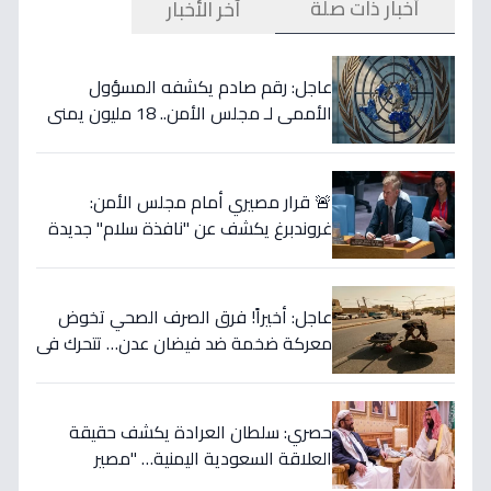
أخبار ذات صلة
آخر الأخبار
عاجل: رقم صادم يكشفه المسؤول
الأممي لـ مجلس الأمن.. 18 مليون يمني
تحت حصار الجوع و2.2 مليون طفل في
خطر - الجوع يلتهم نصف السكان!
🚨 قرار مصيري أمام مجلس الأمن:
غروندبرغ يكشف عن "نافذة سلام" جديدة
لليمن… والتفاهم الأمريكي الإيراني قد
يغير كل شيء!
عاجل: أخيراً! فرق الصرف الصحي تخوض
معركة ضخمة ضد فيضان عدن… تتحرك في
7 مناطق رئيسية لإنقاذ المواطنين من
كارثة!
حصري: سلطان العرادة يكشف حقيقة
العلاقة السعودية اليمنية… "مصير
مشترك" وقرار استراتيجي حافظ على