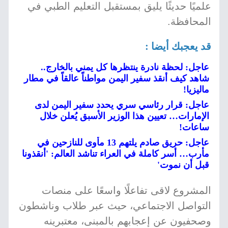
علميًا حديثًا يليق بمستقبل التعليم الطبي في
المحافظة.
قد يعجبك أيضا :
عاجل: لحظة نادرة ينتظرها كل يمني بالخارج..
شاهد كيف أنقذ سفير اليمن مواطناً عالقاً في مطار
ماليزيا!
عاجل: قرار رئاسي سري يحدد سفير اليمن لدى
الإمارات… تعيين هذا الوزير الأسبق يُعلن خلال
ساعات!
عاجل: حريق صادم يلتهم 13 مأوى للنازحين في
مأرب… أسر كاملة في العراء تناشد العالم: 'أنقذونا
قبل أن نموت'
المشروع لاقى تفاعلًا واسعًا على منصات
التواصل الاجتماعي، حيث عبر طلاب وناشطون
وصحفيون عن إعجابهم بالمبنى، معتبرينه