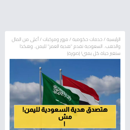
الرئيسية
/
خدمات حكومية
/
مرور ومركبات
/
أغلى من المال
والذهب.. السعودية تقدم "هدية العمر" لليمن.. وهكذا
ستغير حياة كل يمني! (صورة)