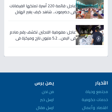
عاجل: قائمة 220 أسرة تملكها الفيضانات
في حضرموت... شاهد كيف يغير الهلال
الأحمر حياتهم خلال ساعات!
عاجل: مفوضية اللاجئين تكشف رقم صادم
في اليمن... 5.2 مليون نازح ومركزة في
قائمة الأزمات المُهملة!
الأخبار
يمن برس
مجتمع وحياة
من نحن
خدمات حكومية
ارسل خبر
اقتصاد وأعمال
ارسل مقال