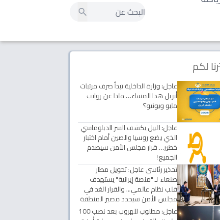
رنا لكم
عاجل: وزارة الداخلية تبدأ صرف مرتبات
أبريل هذا المساء… ماذا عن رواتب
مايو ويونيو؟
عاجل: البيل يكشف السر الدبلوماسي
الذي يضع روسيا والصين أمام اختبار
خطير… قرار مجلس الأمن سيصدم
الجميع!
تحذير رئاسي عاجل: تحويل مطار
صنعاء لـ "منصة إيرانية" يستهدف
قلب نظام عالمي... والقرار الغد في
مجلس الأمن سيحدد مصير المنطقة
عاجل: مطلوب للهروب بعد نصب 100