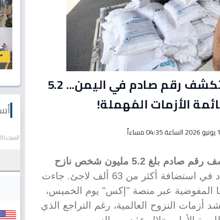
عاجل: مفوضية اللاجئين تكشف رقم صادم في اليمن... 5.2
ئمة الأزمات المُهملة!
أسع
04:35 مساءاً
السبت,20 يونيو 2026
مفوضية الأمم المتحدة للاجئين كشف رقم صادم بلغ 5.2 مليون شخص نازح
في وقت تستمر البلاد في استضافة أكثر من 63 ألف لاجئ. جاءت
ا المفوضية عبر منصة "إكس" يوم الخميس،
د أزمات النزوح العالمية، رغم التراجع الذي