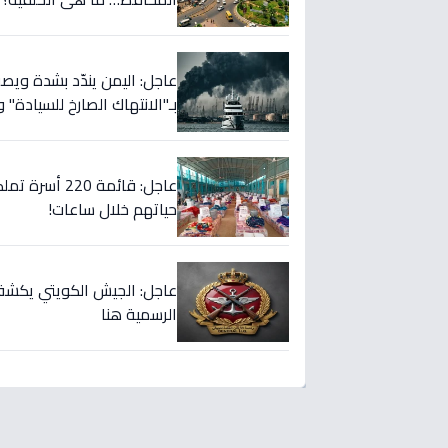
عاجل: اليمن يندّد بشدة ويصف
بـ"الانتهاك الصارخ للسيادة" 
عاجل: قائمة 
حياتهم خلال ساعات!
عاجل: الجيش الكويتي يكشف
الرسمية هنا