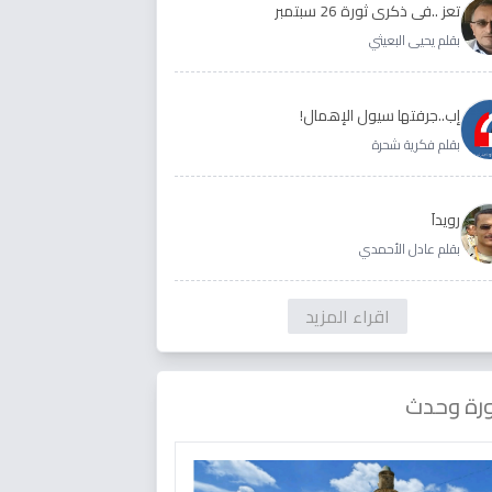
تعز ..في ذكرى ثورة 26 سبتمبر
بقلم يحيى البعيثي
إب..جرفتها سيول الإهمال!
بقلم فكرية شحرة
رويداَ
بقلم عادل الأحمدي
اقراء المزيد
رة وحدث