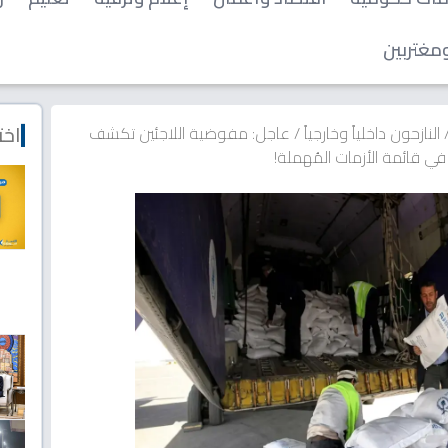
مغتربين
اخت
النازحون داخلياً وخارجياً
/
عاجل: مفوضية اللاجئين تكشف