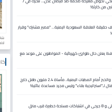
عاجل: أخيراً! فرق الصرف الصحي تخوض معركة ضخمة ضد فيضان عدن… تتحرك في 7
ين من كارثة!
حقيقة العلاقة السعودية اليمنية… "مصير مشترك" وقرار
شاه
لات
افظ يعلن حال طوارئ كهربائية - المواطنون على موعد مع
كار
عاجل: الأطفال يبيعون الماء والخبز أمام المطبات اليمنية.. مأساة 2.4 مليون طفل خارج
ال لـ"استراتيجية بقاء" وليس مجرد مساعدة عائلية!
عاجل و صادم في عدن: 6 قتلى و 8 جرحى في اشتباكات مسلحة خطيرة قرب منزل