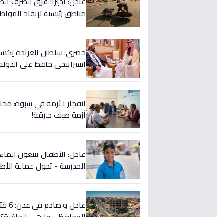
مناطق رئيسية لإنقاذ المواطن
حصري: سلطان العرادة يكشف 
استراتيجي حافظ على الدولة!
انفجار الأزمة في شبوة: مح
أزمة صيف حارقة!
المدرسة - تحول عمالة الأطف
المحافظ… ما هي الخلفية؟