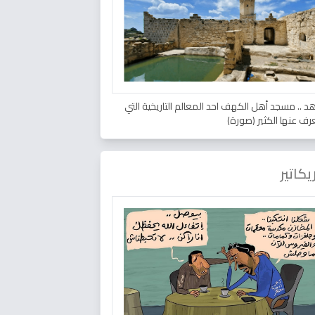
د .. مسجد أهل الكهف احد المعالم التاريخية التي
عرف عنها الكثير (صورة)
يكاتير