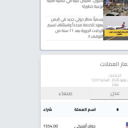
مليون.. القبض عليه في عملية أمنية
نوعية خطيرة!
رسمياً: مطار دولي جديد في اليمن
يعود للخدمة مجدداً واستئناف تسيير
الرحلات الجوية بعد 11 سنة من
التوقف !!
ار العملات
آخر تحديث
الساعة 12:01
صباحا
عدن
صنعاء
#
اسم العملة
شراء
دولار أمريكي
1554.00