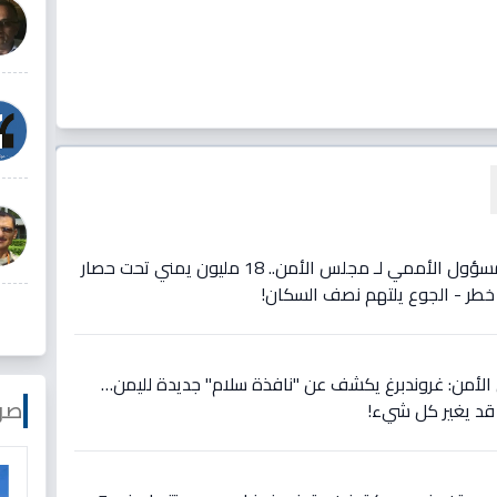
عاجل: رقم صادم يكشفه المسؤول الأممي لـ مجلس الأمن.. 18 مليون يمني تحت حصار
لأمن: غروندبرغ يكشف عن "نافذة سلام" جديدة لليمن…
صو
 قد يغير كل شيء!