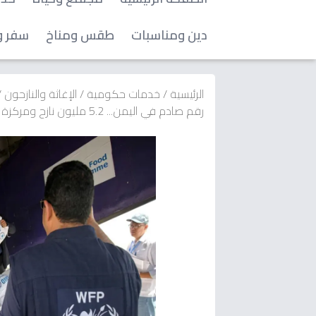
دين ومناسبات
طقس ومناخ
سفر و
الرئيسية
/
خدمات حكومية
/
الإغاثة والنازحون
/
رقم صادم في اليمن... 5.2 مليون نازح ومركزة في قائمة الأزمات المُهملة!