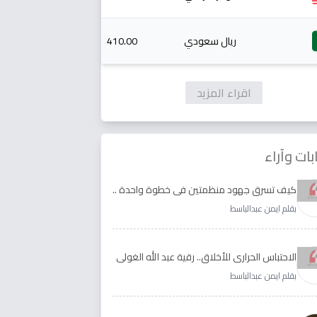
ريال سعودي
410.00
اقراء المزيد
بات وآراء
كيف تسرق جهود منظمتين في خطوة واحدة ..
الأجابة لدى رقية عبد الله الغولي وغدير طيره
بقلم ايمن عبدالباسط
الاحتباس الحراري للأخلاق.. رقية عبد الله الغولي
وغدير طيره نموذجا
بقلم ايمن عبدالباسط