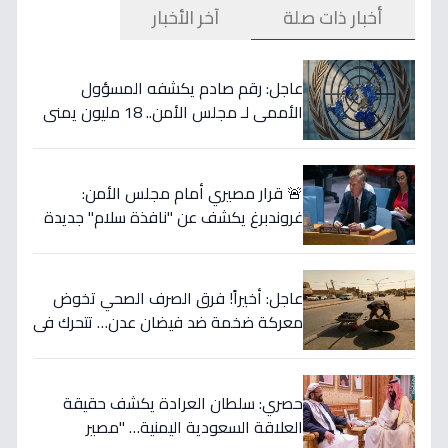
أخبار ذات صلة
آخر الأخبار
عاجل: رقم صادم يكشفه المسؤول
الأممي لـ مجلس الأمن.. 18 مليون يمني
تحت حصار الجوع و2.2 مليون طفل في
خطر - الجوع يلتهم نصف السكان!
🚨 قرار مصيري أمام مجلس الأمن:
غروندبرغ يكشف عن "نافذة سلام" جديدة
لليمن… والتفاهم الأمريكي الإيراني قد
يغير كل شيء!
عاجل: أخيراً! فرق الصرف الصحي تخوض
معركة ضخمة ضد فيضان عدن… تتحرك في
7 مناطق رئيسية لإنقاذ المواطنين من
كارثة!
حصري: سلطان العرادة يكشف حقيقة
العلاقة السعودية اليمنية… "مصير