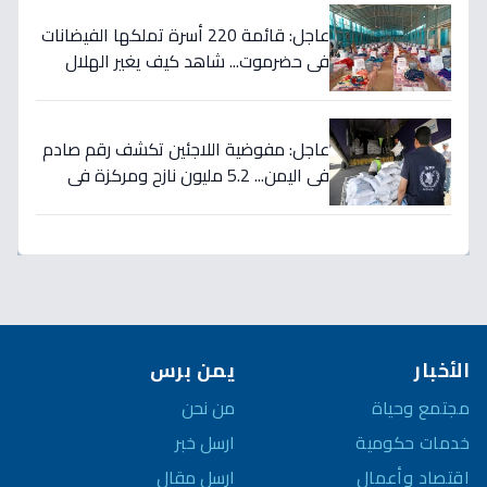
عاجل: قائمة 220 أسرة تملكها الفيضانات
في حضرموت... شاهد كيف يغير الهلال
الأحمر حياتهم خلال ساعات!
عاجل: مفوضية اللاجئين تكشف رقم صادم
في اليمن... 5.2 مليون نازح ومركزة في
قائمة الأزمات المُهملة!
الأخبار
يمن برس
مجتمع وحياة
من نحن
خدمات حكومية
ارسل خبر
اقتصاد وأعمال
ارسل مقال