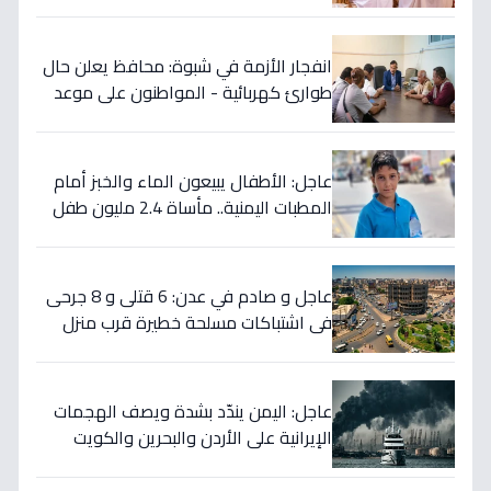
مشترك" وقرار استراتيجي حافظ على
الدولة!
انفجار الأزمة في شبوة: محافظ يعلن حال
طوارئ كهربائية - المواطنون على موعد
مع أزمة صيف حارقة!
عاجل: الأطفال يبيعون الماء والخبز أمام
المطبات اليمنية.. مأساة 2.4 مليون طفل
خارج المدرسة - تحول عمالة الأطفال
لـ"استراتيجية بقاء" وليس مجرد مساعدة
عائلية!
عاجل و صادم في عدن: 6 قتلى و 8 جرحى
في اشتباكات مسلحة خطيرة قرب منزل
المحافظ… ما هي الخلفية؟
عاجل: اليمن يندّد بشدة ويصف الهجمات
الإيرانية على الأردن والبحرين والكويت
بـ"الانتهاك الصارخ للسيادة" ويحذر من
التصعيد الخطير