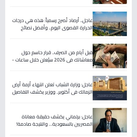
اتفاق مصر مع البحرين التي ستعود بالنفع
على المواطنين؟
عاجل.. أرصاد تُصرح رسمياً: هذه هي درجات
الحرارة القصوى اليوم.. وأفضل نصائح
للتعامل معها
قبل أيام من الصرف.. قرار حاسم حول
معاشاتك في 2026 سيُعلن خلال ساعات -
آخر تطورات الزيادة المرتقبة
عاجل: وزارة الشباب تعلن انتهاء أزمة أرض
الزمالك في أكتوبر.. ووزير يكشف التفاصيل
الكاملة!
عاجل: برلماني يكشف حقيقة معاناة
المصريين بالسعودية… والنتيجة صادمة!
(2009)