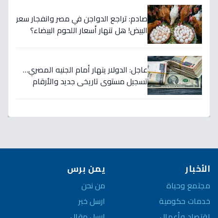
صادم: تراجع الدواجن في مصر وانفجار سعر
البيض! هل تنهار أسعار اللحوم البيضاء؟
عاجل: الدولار ينهار أمام الجنيه المصري…
تسجيل مستوى تاريخي جديد والأرقام
تكشف صدمة السوق!
الأخبار
يمن برس
مجتمع وحياة
من نحن
خدمات حكومية
ارسل خبر
اقتصاد وأعمال
ارسل مقال