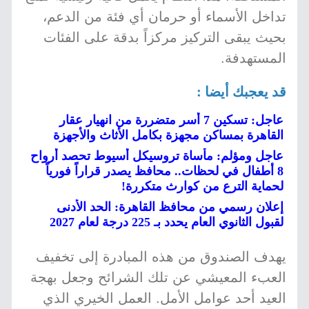
تداخل الأسماء أو حرمان أي فئة من الدعم،
بحيث يبقى التركيز مركزاً بدقة على الفئات
المستهدفة.
قد يعجبك أيضا :
عاجل: تسكين 7 أسر متضررة من انهيار عقار
القاهرة بمساكن مجهزة بكامل الأثاث والأجهزة
عاجل ومؤلم: مأساة تروسيكل أسيوط تحصد أرواح
8 أطفال في لحظات.. محافظ يصدر قراراً فورياً
لحماية الترع من كوارث متكررة!
إعلان رسمي من محافظ القاهرة: الحد الأدنى
لقبول الثانوي العام يحدد بـ 225 درجة لعام 2027
يهدف الصندوق من هذه المبادرة إلى تخفيف
العبء المعيشي عن تلك الشرائح وجعل بهجة
العيد أحد عوامل الأمل. العمل الخيري الذي