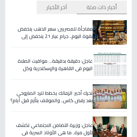
أخبار ذات صلة
آخر الأخبار
مفاجأة للمصريين: سعر الذهب ينخفض
بقوة اليوم.. جرام عيار 21 ينخفض إلى
5800 جنيه!
عاجل: دقيقة بدقيقة… مواقيت الصلاة
اليوم في القاهرة والإسكندرية وكل
المحافظات - احذر من تغيير مفاجئ في
توقيت الفجر!
تحرك أخير: الزمالك يخطط للرد الصاروخي
بعد رفض كاس.. والموقف يتأزم قبل أيام؟
عاجل: وزيرة التضامن الاجتماعي تكشف
لأول مرة.. ما هي الأوتاد السرية في