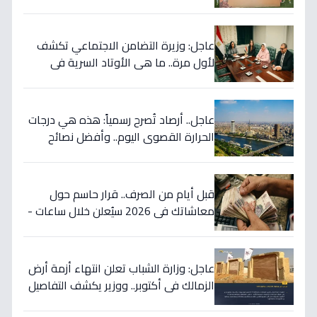
عاجل: وزيرة التضامن الاجتماعي تكشف
لأول مرة.. ما هي الأوتاد السرية في
اتفاق مصر مع البحرين التي ستعود بالنفع
على المواطنين؟
عاجل.. أرصاد تُصرح رسمياً: هذه هي درجات
الحرارة القصوى اليوم.. وأفضل نصائح
للتعامل معها
قبل أيام من الصرف.. قرار حاسم حول
معاشاتك في 2026 سيُعلن خلال ساعات -
آخر تطورات الزيادة المرتقبة
عاجل: وزارة الشباب تعلن انتهاء أزمة أرض
الزمالك في أكتوبر.. ووزير يكشف التفاصيل
الكاملة!