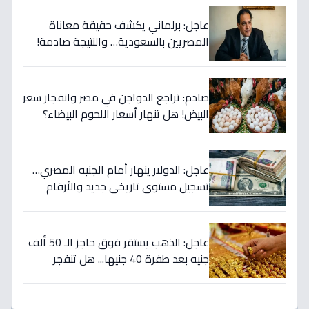
عاجل: برلماني يكشف حقيقة معاناة
المصريين بالسعودية… والنتيجة صادمة!
(2009)
صادم: تراجع الدواجن في مصر وانفجار سعر
البيض! هل تنهار أسعار اللحوم البيضاء؟
عاجل: الدولار ينهار أمام الجنيه المصري…
تسجيل مستوى تاريخي جديد والأرقام
تكشف صدمة السوق!
عاجل: الذهب يستقر فوق حاجز الـ 50 ألف
جنيه بعد طفرة 40 جنيها... هل تنفجر
الأسعار في الأيام القادمة؟