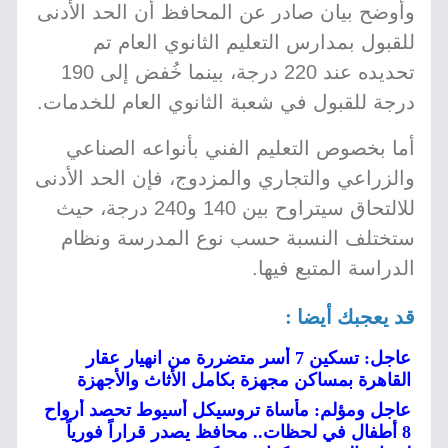
وأوضح بيان صادر عن المحافظ أن الحد الأدنى
للقبول بمدارس التعليم الثانوي العام تم
تحديده عند 220 درجة، بينما خُفض إلى 190
درجة للقبول في شعبة الثانوي العام للخدمات.
أما بخصوص التعليم الفني بأنواعه الصناعي
والزراعي والتجاري والمزدوج، فإن الحد الأدنى
للالتحاق سيتراوح بين 140 و240 درجة، حيث
ستختلف النسبة حسب نوع المدرسة ونظام
الدراسة المتبع فيها.
قد يعجبك أيضا :
عاجل: تسكين 7 أسر متضررة من انهيار عقار
القاهرة بمساكن مجهزة بكامل الأثاث والأجهزة
عاجل ومؤلم: مأساة تروسيكل أسيوط تحصد أرواح
8 أطفال في لحظات.. محافظ يصدر قراراً فورياً