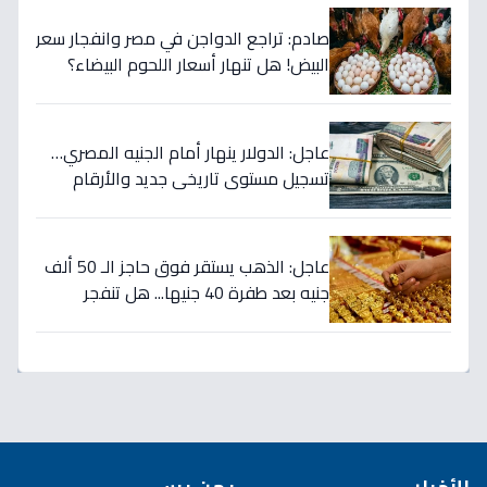
صادم: تراجع الدواجن في مصر وانفجار سعر
البيض! هل تنهار أسعار اللحوم البيضاء؟
عاجل: الدولار ينهار أمام الجنيه المصري…
تسجيل مستوى تاريخي جديد والأرقام
تكشف صدمة السوق!
عاجل: الذهب يستقر فوق حاجز الـ 50 ألف
جنيه بعد طفرة 40 جنيها... هل تنفجر
الأسعار في الأيام القادمة؟