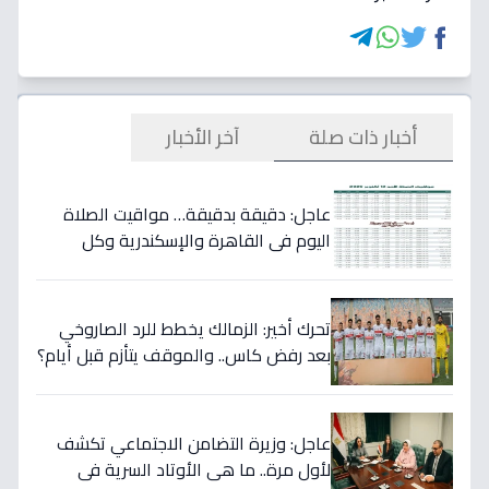
أخبار ذات صلة
آخر الأخبار
عاجل: دقيقة بدقيقة… مواقيت الصلاة
اليوم في القاهرة والإسكندرية وكل
المحافظات - احذر من تغيير مفاجئ في
توقيت الفجر!
تحرك أخير: الزمالك يخطط للرد الصاروخي
بعد رفض كاس.. والموقف يتأزم قبل أيام؟
عاجل: وزيرة التضامن الاجتماعي تكشف
لأول مرة.. ما هي الأوتاد السرية في