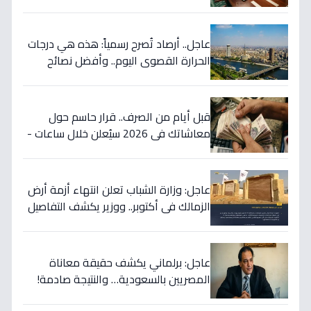
اتفاق مصر مع البحرين التي ستعود بالنفع
على المواطنين؟
عاجل.. أرصاد تُصرح رسمياً: هذه هي درجات
الحرارة القصوى اليوم.. وأفضل نصائح
للتعامل معها
قبل أيام من الصرف.. قرار حاسم حول
معاشاتك في 2026 سيُعلن خلال ساعات -
آخر تطورات الزيادة المرتقبة
عاجل: وزارة الشباب تعلن انتهاء أزمة أرض
الزمالك في أكتوبر.. ووزير يكشف التفاصيل
الكاملة!
عاجل: برلماني يكشف حقيقة معاناة
المصريين بالسعودية… والنتيجة صادمة!
(2009)