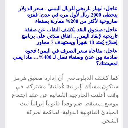
عاجل: انهيار تاريخي للريال اليمني - سعر الدولار
يتخطى 2000 ريال لأول مرة في عدن! قفزة
صاروخية لأكثر من 200% مقارنة بصنعاء
عاجل: صندوق النقد يكشف النقاب عن صفقة
تاريخية لإنقاذ اليمن… اتفاق مبدئي على برنامج
إصلاح يُمتد 18 شهراً ويستهدف 7 محاور
عاجل: مفاجأة سعر الصرف في اليمن! فجوة
صادمة بين عدن وصنعاء تصل لـ 400%… ماذا يعني
لمعيشتك؟
كما كشف الدبلوماسي أن إدارة مضيق هرمز
ستكون مسألة "إيرانية عُمانية" مشتركة، في
وقت أعلنت الخارجية العُمانية عن عقد اجتماع
موسع بمسقط ضم وفداً قانونياً إيرانياً لبث
المبادئ القانونية الدولية الحاكمة لحركة
الشحن.