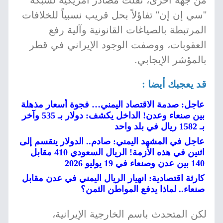
من جهة أخرى، نقلت مصادر أمريكية لشبكة
"سي إن إن" تفاؤلاً بحل قريب نسبياً للخلافات
المرتبطة بالصياغات القانونية وآلية رفع
العقوبات، ووصفت الوجود الإيراني في قطر
بالمؤشر الإيجابي.
قد يعجبك أيضا :
عاجل: صدمة الاقتصاد اليمني… فجوة أسعار مذهلة
بين صنعاء وعدن! الداخل يكشف: دولار بـ 535 وآخر
بـ 1582 ريال في بلد واحد
عاجل في المشهد اليمني: صادم.. الدولار ينقسم إلى
اثنين في هذه الأزمة! الريال السعودي 410 مقابل
140 بين عدن وصنعاء في 19 يوليو 2026
كارثة اقتصادية: انهيار الريال اليمني في عدن مقابل
صنعاء.. لماذا يدفع المواطن الثمن؟
لكن المتحدث باسم الخارجية الإيرانية،