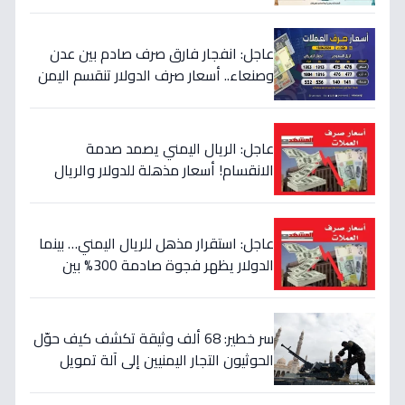
لأصحاب الذهب
عاجل: انفجار فارق صرف صادم بين عدن
وصنعاء.. أسعار صرف الدولار تنقسم اليمن
بين 535 و1577 ريالاً في يوم واحد!
عاجل: الريال اليمني يصمد صدمة
الانقسام! أسعار مذهلة للدولار والريال
السعودي في منطقتين (أرقام صادمة)
عاجل: استقرار مذهل للريال اليمني… بينما
الدولار يظهر فجوة صادمة 300% بين
الحكومة والحوثيين!
سر خطير: 68 ألف وثيقة تكشف كيف حوّل
الحوثيون التجار اليمنيين إلى آلة تمويل
حرب… والنتيجة: 1.5 تريليون ريال تذهب إلى
الصراع!