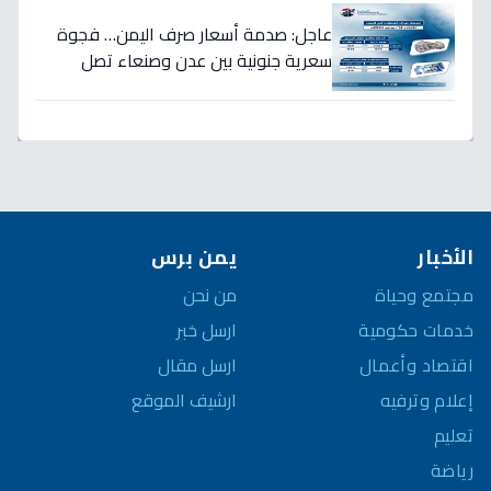
عاجل: صدمة أسعار صرف اليمن… فجوة
سعرية جنونية بين عدن وصنعاء تصل
لـ300% - هل ينهار الريال؟
الأخبار
يمن برس
مجتمع وحياة
من نحن
خدمات حكومية
ارسل خبر
اقتصاد وأعمال
ارسل مقال
إعلام وترفيه
ارشيف الموقع
تعليم
رياضة