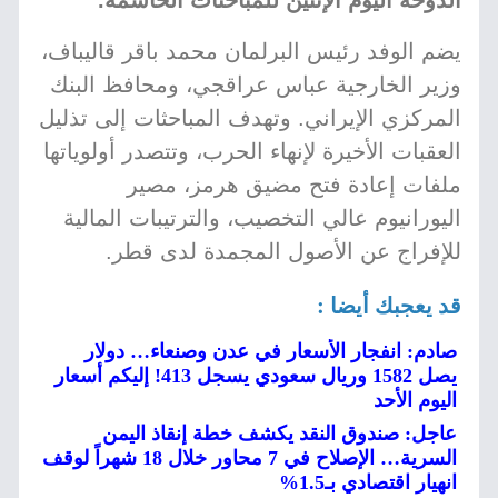
الدوحة اليوم الإثنين للمباحثات الحاسمة.
يضم الوفد رئيس البرلمان محمد باقر قاليباف،
وزير الخارجية عباس عراقجي، ومحافظ البنك
المركزي الإيراني. وتهدف المباحثات إلى تذليل
العقبات الأخيرة لإنهاء الحرب، وتتصدر أولوياتها
ملفات إعادة فتح مضيق هرمز، مصير
اليورانيوم عالي التخصيب، والترتيبات المالية
للإفراج عن الأصول المجمدة لدى قطر.
قد يعجبك أيضا :
صادم: انفجار الأسعار في عدن وصنعاء… دولار
يصل 1582 وريال سعودي يسجل 413! إليكم أسعار
اليوم الأحد
عاجل: صندوق النقد يكشف خطة إنقاذ اليمن
السرية… الإصلاح في 7 محاور خلال 18 شهراً لوقف
انهيار اقتصادي بـ1.5%