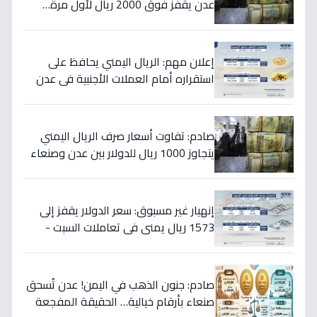
عدن يقفز فوق 2000 ريال لأول مرة…
تفاصيل الأسعار المدمرة!
إعلان مهم: الريال اليمني يحافظ على
استقراره أمام العملات الأجنبية في عدن
والمحافظات المحررة مساء السبت
صادم: تفاوت أسعار صرف الريال اليمني
يتجاوز 1000 ريال للدولار بين عدن وصنعاء
اليوم 18 يوليو
إنهيار غير مسبوق: سعر الدولار يقفز إلى
1573 ريال يمني في تعاملات السبت -
هذه حقيقة الأرقام
صادم: جنون الذهب في اليمن! عدن تُسحق
صنعاء بأرقام خيالية… الحقيقة المفجعة