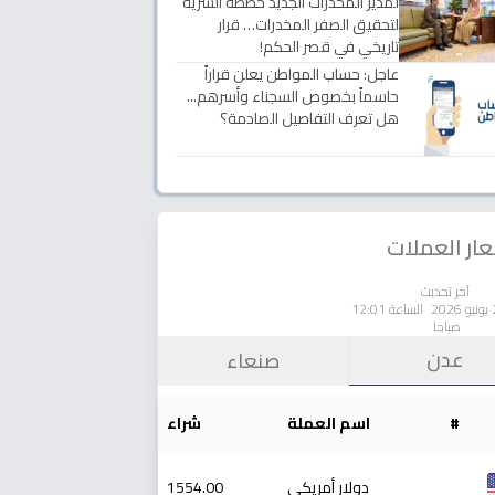
لمدير المخدرات الجديد خططه السرية
لتحقيق الصفر المخدرات… قرار
تاريخي في قصر الحكم!
عاجل: حساب المواطن يعلن قراراً
حاسماً بخصوص السجناء وأسرهم...
هل تعرف التفاصيل الصادمة؟
ار العملات
آخر تحديث
الساعة 12:01
صباحا
عدن
صنعاء
#
اسم العملة
شراء
دولار أمريكي
1554.00