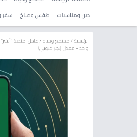
دين ومناسبات
طقس ومناخ
سفر و
الرئيسية
/
مجتمع وحياة
/
واحد - معدل إنجاز جنوني!