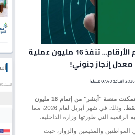
عاجل: منصة "أبشر" تحطم الأرقام... تنفذ 16 مليون عملية
 معدل إنجاز جنوني!
أسع
السبت,20 يونيو 2026
في رقم يعكس معدلاً يومياً هائلاً، تمكنت منصة "أبشر" من إتمام 16 مليون
فقط.
وذلك في شهر أبريل لعام 2026، مما
ية الرقمية التي طورتها وزارة الداخلية.
ي المواطنين والمقيمين والزوار، حيث