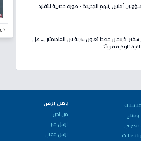
سؤولين أمنيين رتبهم الجديدة - صورة حصرية للتقليد
كور
 سفير أذربيجان خطط تعاون سرية بين العاصمتين… هل
ة تاريخية قريباً؟
يمن برس
ناسبات
من نحن
مناخ
ارسل خبر
غتربين
ارسل مقال
واتصالات