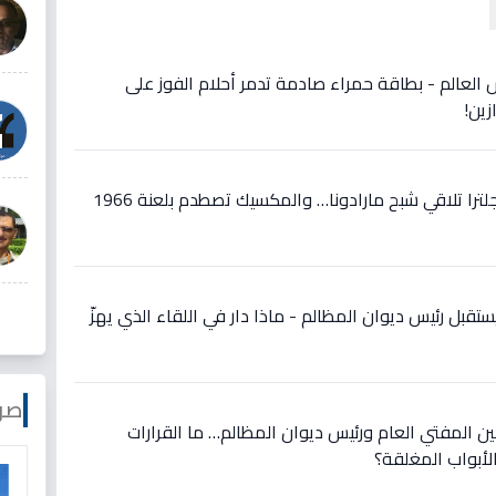
س العالم - بطاقة حمراء صادمة تدمر أحلام الفوز على
عاجل في مكسيكو سيتي: إنجلترا تلاقي شبح مارادونا… والمكسيك تصطدم بلعنة 1966
قبل رئيس ديوان المظالم - ماذا دار في اللقاء الذي يهزّ
صو
ين المفتي العام ورئيس ديوان المظالم… ما القرارات
أبواب المغلقة؟