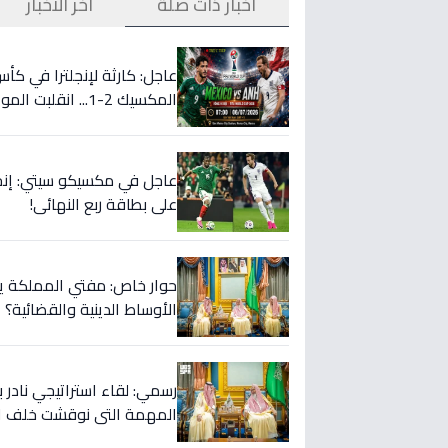
أخبار ذات صلة
آخر الأخبار
عاجل: كارثة لإنجلترا في كأ
المكسيك 2-1... انقلبت الموازين!
على بطاقة ربع النهائي!
حوار خاص: مفتي المملكة يست
الأوساط الدينية والقضائية؟
رسمي: لقاء استراتيجي نادر ب
المهمة التي نوقشت خلف ال