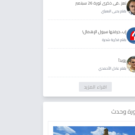
تعز ..في ذكرى ثورة 26 سبتمبر
بقلم يحيى البعيثي
إب..جرفتها سيول الإهمال!
بقلم فكرية شحرة
رويداَ
بقلم عادل الأحمدي
اقراء المزيد
رة وحدث