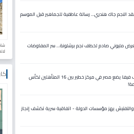
عقد النجم جاك هندري… رسالة عاطفية للجماهير قبل الموسم
 بعرض مليوني صادم لخطف نجم برشلونة… سر المفاوضات
شاه
لات
كار
عاجل: تفاصيل صادمة تصنيف فيفا يضع مصر في مركز خطير بين 16 المتأهلين لكأس
ة!
 والتفتيش يهز مؤسسات الدولة - اتفاقية سرية تكشف إنجاز