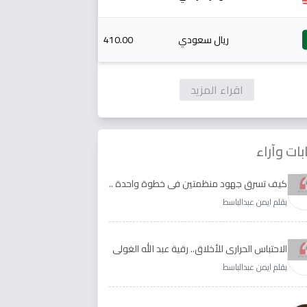
ريال سعودي
410.00
اقراء المزيد
بات وآراء
كيف تسرق جهود منظمتين في خطوة واحدة ..
الأجابة لدى رقية عبد الله الغولي وغدير طيره
بقلم ايمن عبدالباسط
الاحتباس الحراري للأخلاق.. رقية عبد الله الغولي
وغدير طيره نموذجا
بقلم ايمن عبدالباسط