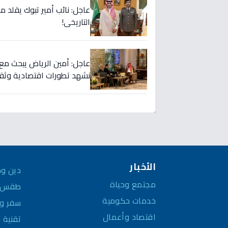
عاجل: نائب أمير تبوك يقلد م
التاريخي!
عاجل: أمين الرياض يبحث مع
نشهد تطورات اقتصادية وثقافي
الأخبار
دين وم
مجتمع وحياة
طقس و
خدمات حكومية
سفر وم
اقتصاد وأعمال
تقنية 