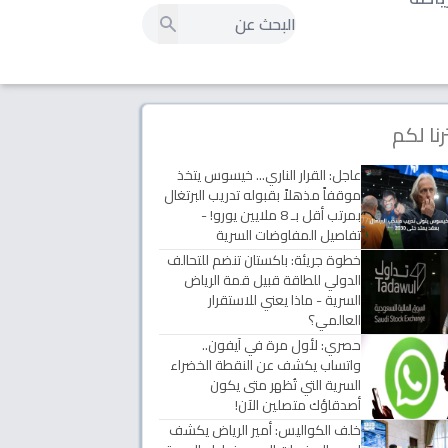
رنا لكم
عاجل: القرار الناري... خيسوس يتخذ
موقفاً مذهلاً بقبوله تدريب البرتغال
بمرتب أقل بـ 8 ملايين يورو! -
تفاصيل المفاوضات السرية
خطوة جريئة: باكستان تنضم للتحالف
الدولي للطاقة قبيل قمة الرياض
السرية - ماذا يعني للاستقرار
العالمي؟
حصري: لأول مرة في آيفون..
واتساب يكشف عن النقطة الخضراء
السرية التي تُظهر متى يكون
أصدقاؤك متصلين الآن!
خلف الكواليس: أمير الرياض يكشف