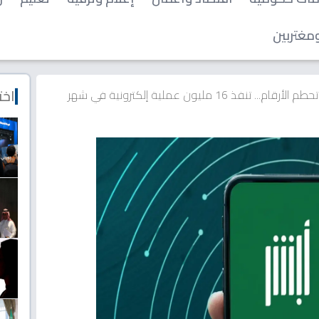
مغتربين
اخت
عاجل: منصة "أبشر" تحطم الأرقام... تنفذ 16 مليون عملية إلكترونية في شهر