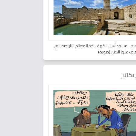
د .. مسجد أهل الكهف احد المعالم التاريخية التي
عرف عنها الكثير (صورة)
يكاتير