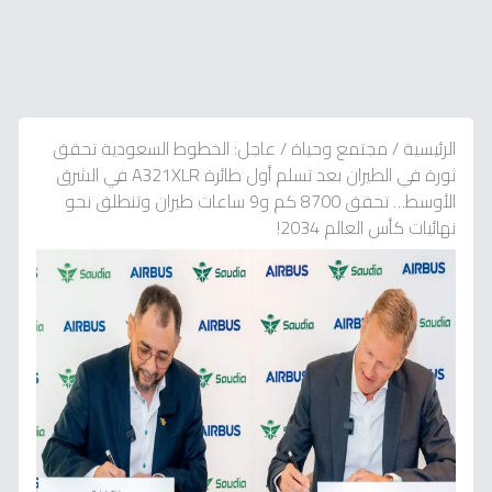
الرئيسية
/
مجتمع وحياة
/
عاجل: الخطوط السعودية تحقق
ثورة في الطيران بعد تسلم أول طائرة A321XLR في الشرق
الأوسط… تحقق 8700 كم و9 ساعات طيران وتنطلق نحو
نهائيات كأس العالم 2034!