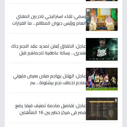
يهزّ الأوساط الدينية والقضائية؟
رسمي: لقاء استراتيجي نادر بين المفتي
العام ورئيس ديوان المظالم… ما القرارات
المهمة التي نوقشت خلف الأبواب
المغلقة؟
عاجل: الاتفاق يُعلن تمديد عقد النجم جاك
هندري… رسالة عاطفية للجماهير قبل
الموسم الجديد!
عاجل: الهلال يهاجم ميلان بعرض مليوني
صادم لخطف نجم برشلونة… سر
المفاوضات يكشف!
عاجل: تفاصيل صادمة تصنيف فيفا يضع
مصر في مركز خطير بين 16 المتأهلين
لكأس العالم.. والأرقام تكشف صدمة!