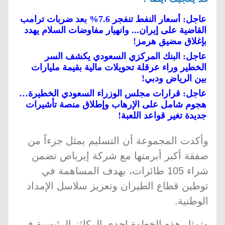
عاجل: أسعار النفط تنفجر 7.6% بعد ضربات ترامب
القاضية على إيران... وانهيار مفاوضات السلام يهدد
بإغلاق مضيق هرمز!
عاجل: البنك المركزي السعودي يكشف السر
الخطير وراء عرقلة تحويلات مالية بقيمة مليارات
بين الرياض ودبي!
عاجل: قرارات مجلس الوزراء السعودي الخطيرة…
هجوم شامل على الإرهاب وإطلاق منصة تأشيرات
جديدة تغير قواعد اللعبة!
وأكدت المجموعة أن التسليم يمثل جزءاً من
صفقة أكبر أبرمتها مع شركة إيرباص تضمن
شراء 105 طائرات، بهدف المساهمة في
توطين قطاع الطيران وتعزيز سلاسل الإمداد
الوطنية.
وتمثل هذه الخطوة إحدى الركائز الرئيسية في