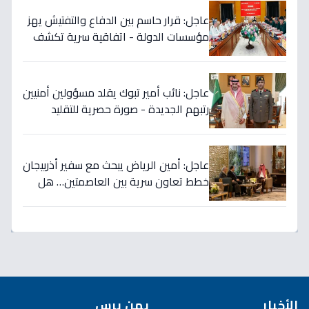
عاجل: قرار حاسم بين الدفاع والتفتيش يهز
مؤسسات الدولة - اتفاقية سرية تكشف
إنجاز 97.5% بالجيش!
عاجل: نائب أمير تبوك يقلد مسؤولين أمنيين
رتبهم الجديدة - صورة حصرية للتقليد
التاريخي!
عاجل: أمين الرياض يبحث مع سفير أذربيجان
خطط تعاون سرية بين العاصمتين… هل
نشهد تطورات اقتصادية وثقافية تاريخية
قريباً؟
الأخبار
يمن برس