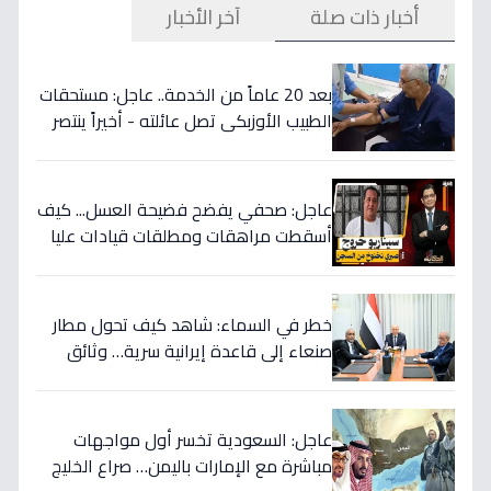
أخبار ذات صلة
آخر الأخبار
بعد 20 عاماً من الخدمة.. عاجل: مستحقات
الطبيب الأوزبكي تصل عائلته - أخيراً ينتصر
الحق! 📜
عاجل: صحفي يفضح فضيحة العسل... كيف
أسقطت مراهقات ومطلقات قيادات عليا
في اليمن وسرقت ملايين الدولارات؟
خطر في السماء: شاهد كيف تحول مطار
صنعاء إلى قاعدة إيرانية سرية… وثائق
تكشف العبث الحوثي!
عاجل: السعودية تخسر أول مواجهات
مباشرة مع الإمارات باليمن… صراع الخليج