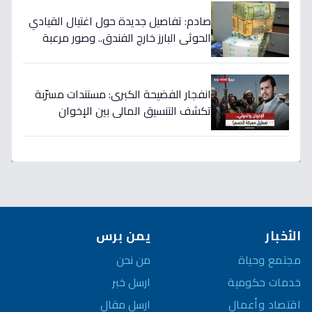
صادم: تفاصيل جديدة حول اغتيال القيادي
الحوثي البارز خارج الفندق.. وصور مرعبة
للتصفيات في صنعاء
انفجار الفضيحة الكبرى: مستندات مسرّبة
تكشف التنسيق المالي بين الإخوان
والحوثي… 40 مليار دولار تُسرق من نفط
اليمن!
الأخبار
يمن برس
مجتمع وحياة
من نحن
خدمات حكومية
ارسل خبر
اقتصاد وأعمال
ارسل مقال