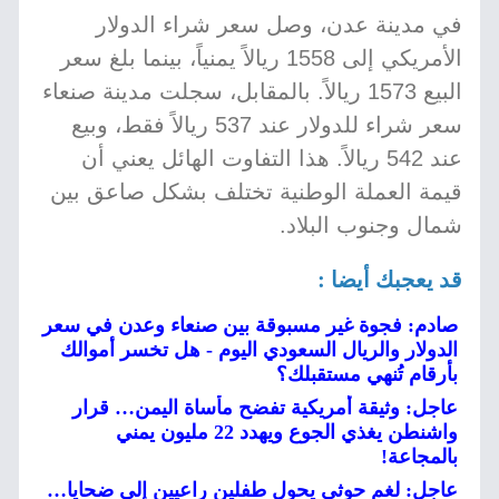
في مدينة عدن، وصل سعر شراء الدولار
الأمريكي إلى 1558 ريالاً يمنياً، بينما بلغ سعر
البيع 1573 ريالاً. بالمقابل، سجلت مدينة صنعاء
سعر شراء للدولار عند 537 ريالاً فقط، وبيع
عند 542 ريالاً. هذا التفاوت الهائل يعني أن
قيمة العملة الوطنية تختلف بشكل صاعق بين
شمال وجنوب البلاد.
قد يعجبك أيضا :
صادم: فجوة غير مسبوقة بين صنعاء وعدن في سعر
الدولار والريال السعودي اليوم - هل تخسر أموالك
بأرقام تُنهي مستقبلك؟
عاجل: وثيقة أمريكية تفضح مأساة اليمن… قرار
واشنطن يغذي الجوع ويهدد 22 مليون يمني
بالمجاعة!
عاجل: لغم حوثي يحول طفلين راعيين إلى ضحايا…