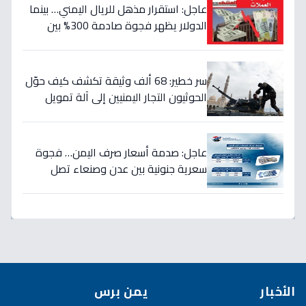
عاجل: استقرار مذهل للريال اليمني… بينما
الدولار يظهر فجوة صادمة 300% بين
الحكومة والحوثيين!
سر خطير: 68 ألف وثيقة تكشف كيف حوّل
الحوثيون التجار اليمنيين إلى آلة تمويل
حرب… والنتيجة: 1.5 تريليون ريال تذهب إلى
الصراع!
عاجل: صدمة أسعار صرف اليمن… فجوة
سعرية جنونية بين عدن وصنعاء تصل
لـ300% - هل ينهار الريال؟
الأخبار
يمن برس