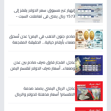
إنهيار غير مسبوق: سعر الدولار يقفز إلى
1573 ريال يمني في تعاملات السبت -
هذه حقيقة الأرقام
صادم: جنون الذهب في اليمن! عدن تُسحق
صنعاء بأرقام خيالية… الحقيقة المفجعة
لأصحاب الذهب
عاجل: انفجار فارق صرف صادم بين عدن
وصنعاء.. أسعار صرف الدولار تنقسم اليمن
بين 535 و1577 ريالاً في يوم واحد!
عاجل: الريال اليمني يصمد صدمة
الانقسام! أسعار مذهلة للدولار والريال
السعودي في منطقتين (أرقام صادمة)