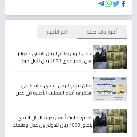
أخبار ذات صلة
آخر الأخبار
عاجل: انهيار صادم للريال اليمني - دولار
عدن يقفز فوق 2000 ريال لأول مرة…
تفاصيل الأسعار المدمرة!
إعلان مهم: الريال اليمني يحافظ على
استقراره أمام العملات الأجنبية في عدن
والمحافظات المحررة مساء السبت
صادم: تفاوت أسعار صرف الريال اليمني
يتجاوز 1000 ريال للدولار بين عدن وصنعاء
اليوم 18 يوليو