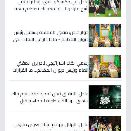
عاجل في مكسيكو سيتي: إنجلترا تلاقي
شبح مارادونا… والمكسيك تصطدم بلعنة
1966 على بطاقة ربع النهائي!
حوار خاص: مفتي المملكة يستقبل رئيس
ديوان المظالم - ماذا دار في اللقاء الذي
يهزّ الأوساط الدينية والقضائية؟
رسمي: لقاء استراتيجي نادر بين المفتي
العام ورئيس ديوان المظالم… ما القرارات
المهمة التي نوقشت خلف الأبواب
المغلقة؟
عاجل: الاتفاق يُعلن تمديد عقد النجم جاك
هندري… رسالة عاطفية للجماهير قبل
الموسم الجديد!
عاجل: الهلال يهاجم ميلان بعرض مليوني