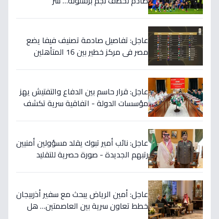
صادم لخطف نجم برشلونة… سر
المفاوضات يكشف!
عاجل: تفاصيل صادمة تصنيف فيفا يضع
مصر في مركز خطير بين 16 المتأهلين
لكأس العالم.. والأرقام تكشف صدمة!
عاجل: قرار حاسم بين الدفاع والتفتيش يهز
مؤسسات الدولة - اتفاقية سرية تكشف
إنجاز 97.5% بالجيش!
عاجل: نائب أمير تبوك يقلد مسؤولين أمنيين
رتبهم الجديدة - صورة حصرية للتقليد
التاريخي!
عاجل: أمين الرياض يبحث مع سفير أذربيجان
خطط تعاون سرية بين العاصمتين… هل
نشهد تطورات اقتصادية وثقافية تاريخية