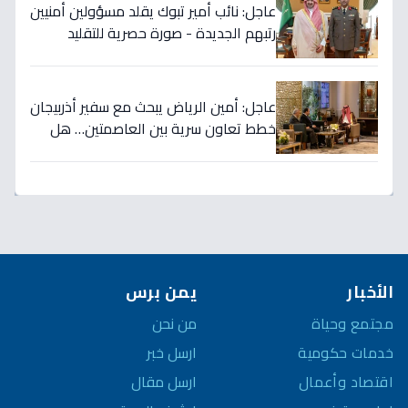
عاجل: نائب أمير تبوك يقلد مسؤولين أمنيين
رتبهم الجديدة - صورة حصرية للتقليد
التاريخي!
عاجل: أمين الرياض يبحث مع سفير أذربيجان
خطط تعاون سرية بين العاصمتين… هل
نشهد تطورات اقتصادية وثقافية تاريخية
قريباً؟
الأخبار
يمن برس
مجتمع وحياة
من نحن
خدمات حكومية
ارسل خبر
اقتصاد وأعمال
ارسل مقال