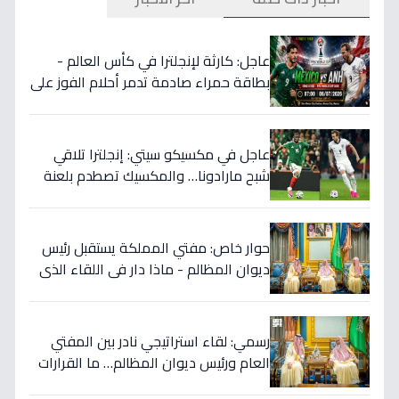
عاجل: كارثة لإنجلترا في كأس العالم -
بطاقة حمراء صادمة تدمر أحلام الفوز على
المكسيك 2-1... انقلبت الموازين!
عاجل في مكسيكو سيتي: إنجلترا تلاقي
شبح مارادونا… والمكسيك تصطدم بلعنة
1966 على بطاقة ربع النهائي!
حوار خاص: مفتي المملكة يستقبل رئيس
ديوان المظالم - ماذا دار في اللقاء الذي
يهزّ الأوساط الدينية والقضائية؟
رسمي: لقاء استراتيجي نادر بين المفتي
العام ورئيس ديوان المظالم… ما القرارات
المهمة التي نوقشت خلف الأبواب