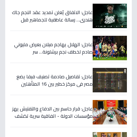
المغلقة؟
عاجل: الاتفاق يُعلن تمديد عقد النجم جاك
هندري… رسالة عاطفية للجماهير قبل
الموسم الجديد!
عاجل: الهلال يهاجم ميلان بعرض مليوني
صادم لخطف نجم برشلونة… سر
المفاوضات يكشف!
عاجل: تفاصيل صادمة تصنيف فيفا يضع
مصر في مركز خطير بين 16 المتأهلين
لكأس العالم.. والأرقام تكشف صدمة!
عاجل: قرار حاسم بين الدفاع والتفتيش يهز
مؤسسات الدولة - اتفاقية سرية تكشف
إنجاز 97.5% بالجيش!