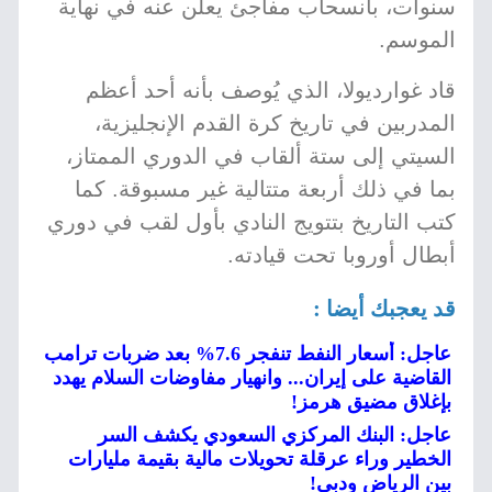
سنوات، بانسحاب مفاجئ يعلن عنه في نهاية
الموسم.
قاد غوارديولا، الذي يُوصف بأنه أحد أعظم
المدربين في تاريخ كرة القدم الإنجليزية،
السيتي إلى ستة ألقاب في الدوري الممتاز،
بما في ذلك أربعة متتالية غير مسبوقة. كما
كتب التاريخ بتتويج النادي بأول لقب في دوري
أبطال أوروبا تحت قيادته.
قد يعجبك أيضا :
عاجل: أسعار النفط تنفجر 7.6% بعد ضربات ترامب
القاضية على إيران... وانهيار مفاوضات السلام يهدد
بإغلاق مضيق هرمز!
عاجل: البنك المركزي السعودي يكشف السر
الخطير وراء عرقلة تحويلات مالية بقيمة مليارات
بين الرياض ودبي!