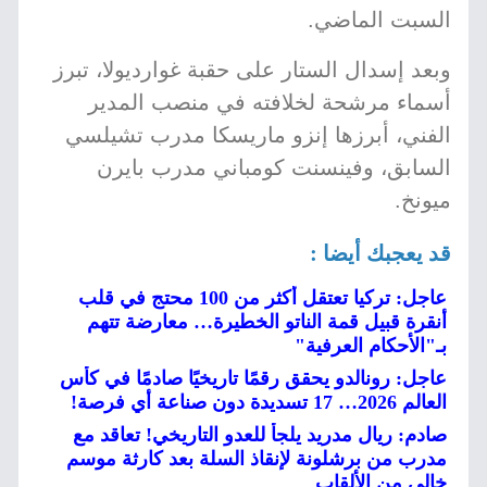
السبت الماضي.
وبعد إسدال الستار على حقبة غوارديولا، تبرز
أسماء مرشحة لخلافته في منصب المدير
الفني، أبرزها إنزو ماريسكا مدرب تشيلسي
السابق، وفينسنت كومباني مدرب بايرن
ميونخ.
قد يعجبك أيضا :
عاجل: تركيا تعتقل أكثر من 100 محتج في قلب
أنقرة قبيل قمة الناتو الخطيرة… معارضة تتهم
بـ"الأحكام العرفية"
عاجل: رونالدو يحقق رقمًا تاريخيًا صادمًا في كأس
العالم 2026… 17 تسديدة دون صناعة أي فرصة!
صادم: ريال مدريد يلجأ للعدو التاريخي! تعاقد مع
مدرب من برشلونة لإنقاذ السلة بعد كارثة موسم
خالي من الألقاب