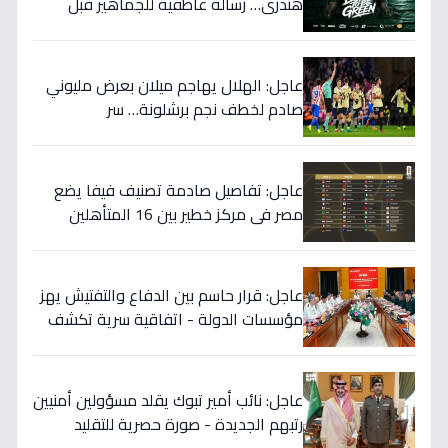
هندري… رسالة عاطفية للجماهير قبل
الموسم الجديد!
عاجل: الهلال يهاجم ميلان بعرض مليوني
صادم لخطف نجم برشلونة… سر
المفاوضات يكشف!
عاجل: تفاصيل صادمة تصنيف فيفا يضع
مصر في مركز خطير بين 16 المتأهلين
لكأس العالم.. والأرقام تكشف صدمة!
عاجل: قرار حاسم بين الدفاع والتفتيش يهز
مؤسسات الدولة - اتفاقية سرية تكشف
إنجاز 97.5% بالجيش!
عاجل: نائب أمير تبوك يقلد مسؤولين أمنيين
رتبهم الجديدة - صورة حصرية للتقليد