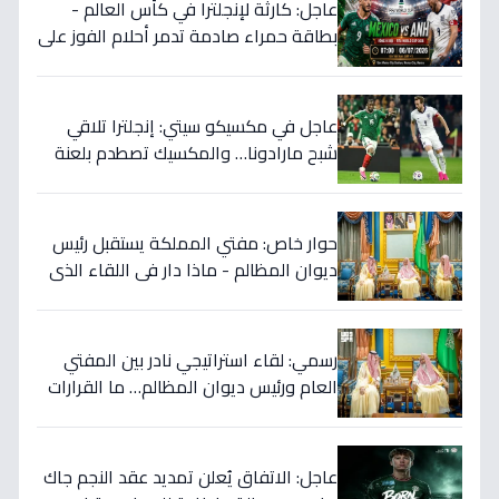
عاجل: كارثة لإنجلترا في كأس العالم -
بطاقة حمراء صادمة تدمر أحلام الفوز على
المكسيك 2-1... انقلبت الموازين!
عاجل في مكسيكو سيتي: إنجلترا تلاقي
شبح مارادونا… والمكسيك تصطدم بلعنة
1966 على بطاقة ربع النهائي!
حوار خاص: مفتي المملكة يستقبل رئيس
ديوان المظالم - ماذا دار في اللقاء الذي
يهزّ الأوساط الدينية والقضائية؟
رسمي: لقاء استراتيجي نادر بين المفتي
العام ورئيس ديوان المظالم… ما القرارات
المهمة التي نوقشت خلف الأبواب
المغلقة؟
عاجل: الاتفاق يُعلن تمديد عقد النجم جاك