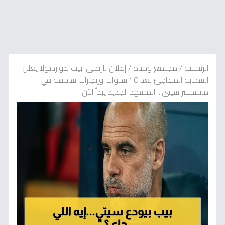
الرئيسية
/
مجتمع وحياة
/
إعلان تاريخي: بيب غوارديولا يعلن
انسحابه المفاجئ بعد 10 سنوات وإنجازات ساحقة في
مانشستر سيتي... المشهد الجديد يبدأ الآن!