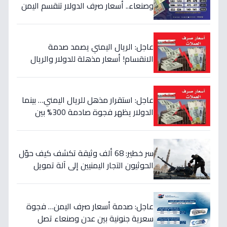
وصنعاء.. أسعار صرف الدولار تنقسم اليمن
بين 535 و1577 ريالاً في يوم واحد!
عاجل: الريال اليمني يصمد صدمة
الانقسام! أسعار مذهلة للدولار والريال
السعودي في منطقتين (أرقام صادمة)
عاجل: استقرار مذهل للريال اليمني… بينما
الدولار يظهر فجوة صادمة 300% بين
الحكومة والحوثيين!
سر خطير: 68 ألف وثيقة تكشف كيف حوّل
الحوثيون التجار اليمنيين إلى آلة تمويل
حرب… والنتيجة: 1.5 تريليون ريال تذهب إلى
الصراع!
عاجل: صدمة أسعار صرف اليمن… فجوة
سعرية جنونية بين عدن وصنعاء تصل