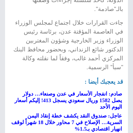
الدولة، كأحد سلسلة إجراءات وصفتها
بالـ"صادمة".
جاءت القرارات خلال اجتماع لمجلس الوزراء
في العاصمة المؤقتة عدن، برئاسة رئيس
الوزراء وزير الخارجية وشؤون المغتربين
الدكتور شائع الزنداني، وبحضور محافظ البنك
المركزي أحمد غالب، وفقاً لما نقلته وكالة
"سبأ" الرسمية.
قد يعجبك أيضا :
صادم: انفجار الأسعار في عدن وصنعاء… دولار
يصل 1582 وريال سعودي يسجل 413! إليكم أسعار
اليوم الأحد
عاجل: صندوق النقد يكشف خطة إنقاذ اليمن
السرية… الإصلاح في 7 محاور خلال 18 شهراً لوقف
انهيار اقتصادي بـ1.5%