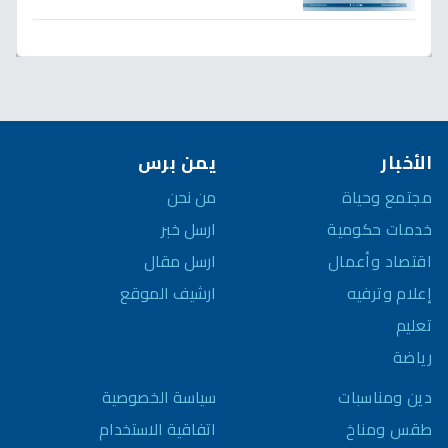
لـ300% - هل ينهار الريال؟
الأخبار
يمن برس
مجتمع وحياة
من نحن
خدمات حكومية
ارسل خبر
اقتصاد وأعمال
ارسل مقال
إعلام وترفيه
ارشيف الموقع
تعليم
رياضة
سياسة الخصوصية
دين ومناسبات
اتفاقية الاستخدام
طقس ومناخ