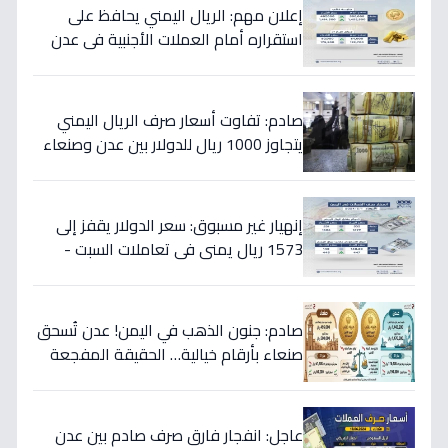
إعلان مهم: الريال اليمني يحافظ على
استقراره أمام العملات الأجنبية في عدن
والمحافظات المحررة مساء السبت
صادم: تفاوت أسعار صرف الريال اليمني
يتجاوز 1000 ريال للدولار بين عدن وصنعاء
اليوم 18 يوليو
إنهيار غير مسبوق: سعر الدولار يقفز إلى
1573 ريال يمني في تعاملات السبت -
هذه حقيقة الأرقام
صادم: جنون الذهب في اليمن! عدن تُسحق
صنعاء بأرقام خيالية… الحقيقة المفجعة
لأصحاب الذهب
عاجل: انفجار فارق صرف صادم بين عدن