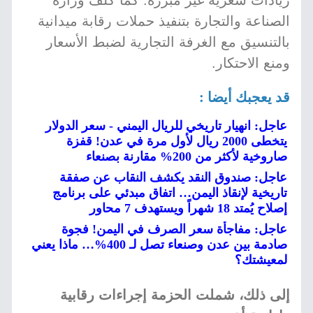
زيادات سعرية غير مبررة. كما كلف وزارة
الصناعة والتجارة بتنفيذ حملات رقابة ميدانية
بالتنسيق مع الغرفة التجارية لضبط الأسعار
ومنع الاحتكار.
قد يعجبك أيضا :
عاجل: انهيار تاريخي للريال اليمني - سعر الدولار
يتخطى 2000 ريال لأول مرة في عدن! قفزة
صاروخية لأكثر من 200% مقارنة بصنعاء
عاجل: صندوق النقد يكشف النقاب عن صفقة
تاريخية لإنقاذ اليمن… اتفاق مبدئي على برنامج
إصلاح يُمتد 18 شهراً ويستهدف 7 محاور
عاجل: مفاجأة سعر الصرف في اليمن! فجوة
صادمة بين عدن وصنعاء تصل لـ 400%… ماذا يعني
لمعيشتك؟
إلى ذلك، شملت الحزمة إجراءات رقابية