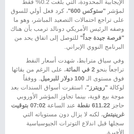
الإيجابية المحدودة، التي بلغت 0.2% فقط
لمؤشر
"ستوكس 600"
، كرد فعل أولي للسوق
على تراجع احتمالات التصعيد المباشر، وهو ما
وصفه الرئيس الأمريكي دونالد ترمب بأن هناك
"فرصة جيدة جداً"
للتوصل إلى اتفاق يحد من
البرنامج النووي الإيراني.
وفي سياق مترابط، شهدت أسعار النفط
تراجعاً بنحو
2 في المائة
، على الرغم من بقائها
فوق مستوى الـ
100 دولار للبرميل
. ووفقاً
لوكالة
"رويترز"
، استقرت أسواق السندات بعد
موجة بيع قوية، بينما تجاوز المؤشر الأوروبي
حاجز
611.22 نقطة
عند الساعة
07:02 بتوقيت
غرينيتش
، لكنه لا يزال دون مستوياته التي
سجلها قبل اندلاع التوترات الجيوسياسية
الأخيرة.