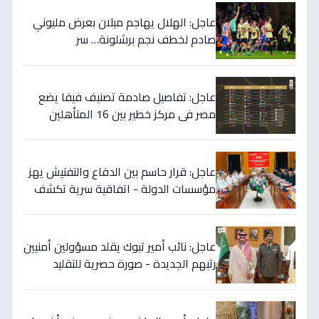
عاجل: الهلال يهاجم ميلان بعرض مليوني
صادم لخطف نجم برشلونة… سر
المفاوضات يكشف!
عاجل: تفاصيل صادمة تصنيف فيفا يضع
مصر في مركز خطير بين 16 المتأهلين
لكأس العالم.. والأرقام تكشف صدمة!
عاجل: قرار حاسم بين الدفاع والتفتيش يهز
مؤسسات الدولة - اتفاقية سرية تكشف
إنجاز 97.5% بالجيش!
عاجل: نائب أمير تبوك يقلد مسؤولين أمنيين
رتبهم الجديدة - صورة حصرية للتقليد
التاريخي!