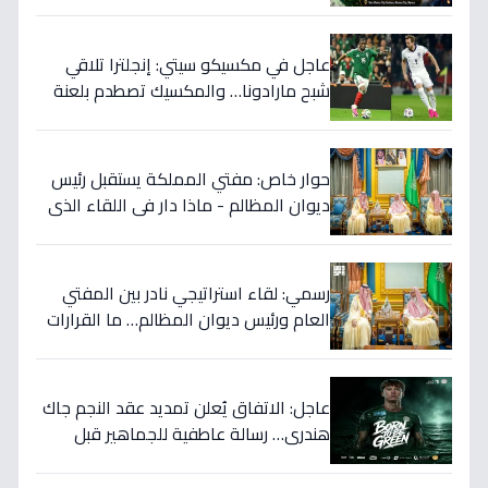
المكسيك 2-1... انقلبت الموازين!
عاجل في مكسيكو سيتي: إنجلترا تلاقي
شبح مارادونا… والمكسيك تصطدم بلعنة
1966 على بطاقة ربع النهائي!
حوار خاص: مفتي المملكة يستقبل رئيس
ديوان المظالم - ماذا دار في اللقاء الذي
يهزّ الأوساط الدينية والقضائية؟
رسمي: لقاء استراتيجي نادر بين المفتي
العام ورئيس ديوان المظالم… ما القرارات
المهمة التي نوقشت خلف الأبواب
المغلقة؟
عاجل: الاتفاق يُعلن تمديد عقد النجم جاك
هندري… رسالة عاطفية للجماهير قبل
الموسم الجديد!