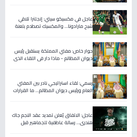
المكسيك 2-1... انقلبت الموازين!
عاجل في مكسيكو سيتي: إنجلترا تلاقي
شبح مارادونا… والمكسيك تصطدم بلعنة
1966 على بطاقة ربع النهائي!
حوار خاص: مفتي المملكة يستقبل رئيس
ديوان المظالم - ماذا دار في اللقاء الذي
يهزّ الأوساط الدينية والقضائية؟
رسمي: لقاء استراتيجي نادر بين المفتي
العام ورئيس ديوان المظالم… ما القرارات
المهمة التي نوقشت خلف الأبواب
المغلقة؟
عاجل: الاتفاق يُعلن تمديد عقد النجم جاك
هندري… رسالة عاطفية للجماهير قبل
الموسم الجديد!