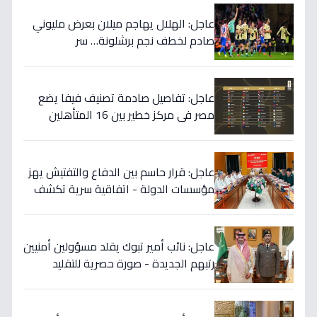
عاجل: الهلال يهاجم ميلان بعرض مليوني
صادم لخطف نجم برشلونة… سر
المفاوضات يكشف!
عاجل: تفاصيل صادمة تصنيف فيفا يضع
مصر في مركز خطير بين 16 المتأهلين
لكأس العالم.. والأرقام تكشف صدمة!
عاجل: قرار حاسم بين الدفاع والتفتيش يهز
مؤسسات الدولة - اتفاقية سرية تكشف
إنجاز 97.5% بالجيش!
عاجل: نائب أمير تبوك يقلد مسؤولين أمنيين
رتبهم الجديدة - صورة حصرية للتقليد
التاريخي!