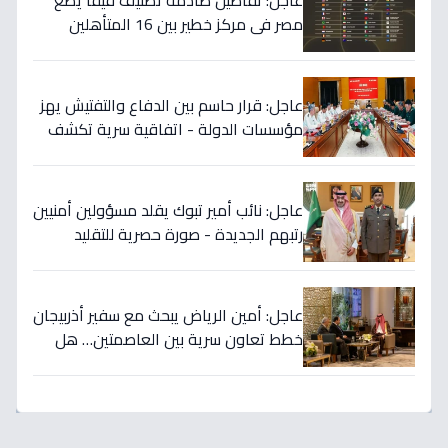
عاجل: تفاصيل صادمة تصنيف فيفا يضع
مصر في مركز خطير بين 16 المتأهلين
لكأس العالم.. والأرقام تكشف صدمة!
عاجل: قرار حاسم بين الدفاع والتفتيش يهز
مؤسسات الدولة - اتفاقية سرية تكشف
إنجاز 97.5% بالجيش!
عاجل: نائب أمير تبوك يقلد مسؤولين أمنيين
رتبهم الجديدة - صورة حصرية للتقليد
التاريخي!
عاجل: أمين الرياض يبحث مع سفير أذربيجان
خطط تعاون سرية بين العاصمتين… هل
نشهد تطورات اقتصادية وثقافية تاريخية
قريباً؟