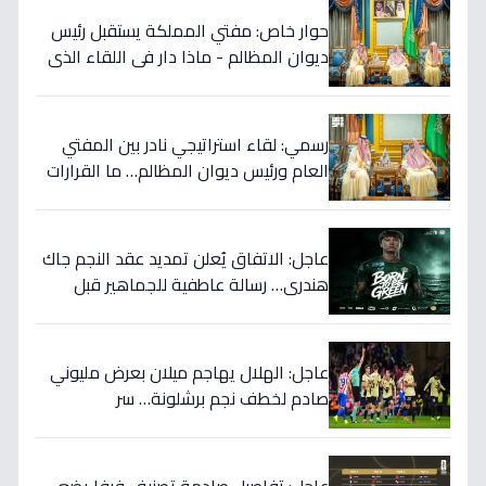
حوار خاص: مفتي المملكة يستقبل رئيس
ديوان المظالم - ماذا دار في اللقاء الذي
يهزّ الأوساط الدينية والقضائية؟
رسمي: لقاء استراتيجي نادر بين المفتي
العام ورئيس ديوان المظالم… ما القرارات
المهمة التي نوقشت خلف الأبواب
المغلقة؟
عاجل: الاتفاق يُعلن تمديد عقد النجم جاك
هندري… رسالة عاطفية للجماهير قبل
الموسم الجديد!
عاجل: الهلال يهاجم ميلان بعرض مليوني
صادم لخطف نجم برشلونة… سر
المفاوضات يكشف!