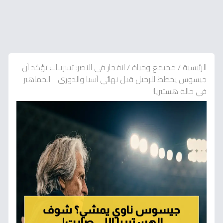
الرئيسية
/
مجتمع وحياة
/
انفجار في النصر: تسريبات تؤكد أن
جيسوس يخطط للرحيل قبل نهائي آسيا والدوري… الجماهير
في حالة هستيريا!