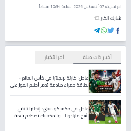
اخر تحديث:
07 أغسطس 2026 الساعة 10:34 مساءاً
شارك الخبر
أخبار ذات صلة
آخر الأخبار
عاجل: كارثة لإنجلترا في كأس العالم -
بطاقة حمراء صادمة تدمر أحلام الفوز على
المكسيك 2-1... انقلبت الموازين!
عاجل في مكسيكو سيتي: إنجلترا تلاقي
شبح مارادونا… والمكسيك تصطدم بلعنة
1966 على بطاقة ربع النهائي!