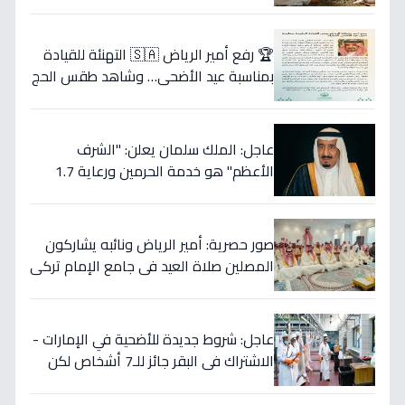
وصحية متكاملة ترافقهم (فيديو)
🏆 رفع أمير الرياض 🇸🇦 التهنئة للقيادة
بمناسبة عيد الأضحى… وشاهد طقس الحج
العظيم الذي يتجلى فيه معاني الإيمان
والوحدة!
عاجل: الملك سلمان يعلن: "الشرف
الأعظم" هو خدمة الحرمين ورعاية 1.7
مليون حاج… ويرسل رسالة عيد إلى العالم
الإسلامي!
صور حصرية: أمير الرياض ونائبه يشاركون
المصلين صلاة العيد في جامع الإمام تركي
بن عبدالله
عاجل: شروط جديدة للأضحية في الإمارات -
الاشتراك في البقر جائز للـ7 أشخاص لكن
الشاة تُصبح خطأ شرعي!