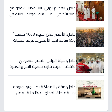
عاجل: القصيم تهيئ 808 مصليات وجوامع
لعيد الأضحى... هل تعرف موعد الصلاة في
مدينتك؟
عاجل: الأقصر تعلن تجهيز 1603 مسجداً
و65 ساحة لعيد الأضحى… غرفة عمليات
للتعامل مع أي أزمات!
عاجل: هيئة الهلال الأحمر السعودي
تكشف… كيف فازت جمعية الحج والعمرة
الصحية بالمركز الأول في مبادرة شركاء
الاستجابة؟
عاجل: مفتي المملكة يصل مِنى ويوجه
رسالة عاجلة للحجاج… هذا ما قاله عن
الجنة والجزاء!