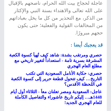
عاجلة لحجاج بيت الله الحرام، ناصحهم بالإقبال
على الله تعالى والاهتداء بسنة النبي والإكثار
من الذكر، مع التحذير من كل ما يخل بعباداتهم
من المخالفات القولية والفعلية؛ حتى يكون
حجهم مبرورًا.
قد يعجبك أيضا :
حصري ومرتقب بشدة: شاهد كيف تُهيأ كسوة الكعبة
المشرفة بسرية تامة - استعداداً لتغيير تاريخي مع
مطلع العام الهجري
حصري: حكاية الأنامل السعودية التي تكتب
التاريخ… كيف تتحول قطعة حرير إلى كسوة الكعبة
في اللحظة الأقدس؟
عاجل: السعودية ومصر تعلنان معاً - الثلاثاء أول أيام
1448هـ… إليكم تاريخ عاشوراء والتفاصيل الكاملة
للعام الهجري الجديد!