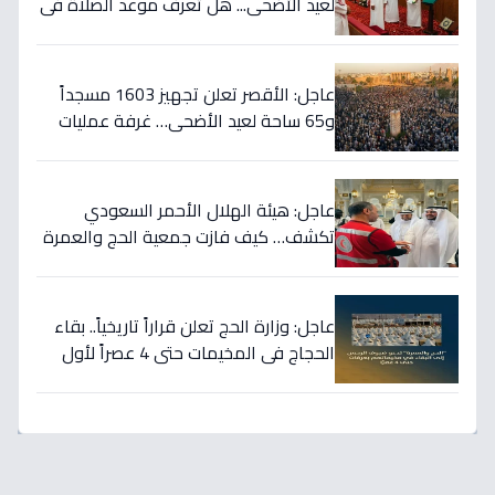
لعيد الأضحى... هل تعرف موعد الصلاة في
مدينتك؟
عاجل: الأقصر تعلن تجهيز 1603 مسجداً
و65 ساحة لعيد الأضحى… غرفة عمليات
للتعامل مع أي أزمات!
عاجل: هيئة الهلال الأحمر السعودي
تكشف… كيف فازت جمعية الحج والعمرة
الصحية بالمركز الأول في مبادرة شركاء
الاستجابة؟
عاجل: وزارة الحج تعلن قراراً تاريخياً.. بقاء
الحجاج في المخيمات حتى 4 عصراً لأول
مرة!