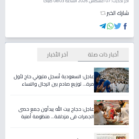
اخر تحديث:
07 أغسطس 2026 الساعة 08:03 صباحاً
شارك الخبر
أخبار ذات صلة
آخر الأخبار
عاجل: السعودية تُسجل مليوني حاج لأول
مرة… توزيع صادم بين الرجال والنساء
يكشف مفاجأة غير متوقعة!
عاجل: حجاج بيت الله يبدأون جمع حصى
الجمرات في مزدلفة… منظومة أمنية
وصحية متكاملة ترافقهم (فيديو)