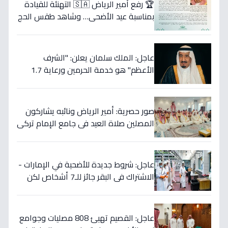
🏆 رفع أمير الرياض 🇸🇦 التهنئة للقيادة
بمناسبة عيد الأضحى… وشاهد طقس الحج
العظيم الذي يتجلى فيه معاني الإيمان
والوحدة!
عاجل: الملك سلمان يعلن: "الشرف
الأعظم" هو خدمة الحرمين ورعاية 1.7
مليون حاج… ويرسل رسالة عيد إلى العالم
الإسلامي!
صور حصرية: أمير الرياض ونائبه يشاركون
المصلين صلاة العيد في جامع الإمام تركي
بن عبدالله
عاجل: شروط جديدة للأضحية في الإمارات -
الاشتراك في البقر جائز للـ7 أشخاص لكن
الشاة تُصبح خطأ شرعي!
عاجل: القصيم تهيئ 808 مصليات وجوامع