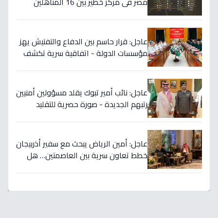
مصر في مركز خطير بين 16 المتأهلين
لكأس العالم.. والأرقام تكشف صدمة!
عاجل: قرار حاسم بين الدفاع والتفتيش يهز
مؤسسات الدولة - اتفاقية سرية تكشف
إنجاز 97.5% بالجيش!
عاجل: نائب أمير تبوك يقلد مسؤولين أمنيين
رتبهم الجديدة - صورة حصرية للتقليد
التاريخي!
عاجل: أمين الرياض يبحث مع سفير أذربيجان
خطط تعاون سرية بين العاصمتين… هل
نشهد تطورات اقتصادية وثقافية تاريخية
قريباً؟