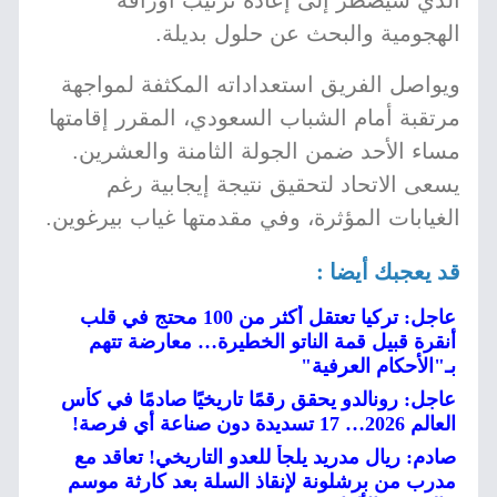
الذي سيضطر إلى إعادة ترتيب أوراقه
الهجومية والبحث عن حلول بديلة.
ويواصل الفريق استعداداته المكثفة لمواجهة
مرتقبة أمام الشباب السعودي، المقرر إقامتها
مساء الأحد ضمن الجولة الثامنة والعشرين.
يسعى الاتحاد لتحقيق نتيجة إيجابية رغم
الغيابات المؤثرة، وفي مقدمتها غياب بيرغوين.
قد يعجبك أيضا :
عاجل: تركيا تعتقل أكثر من 100 محتج في قلب
أنقرة قبيل قمة الناتو الخطيرة… معارضة تتهم
بـ"الأحكام العرفية"
عاجل: رونالدو يحقق رقمًا تاريخيًا صادمًا في كأس
العالم 2026… 17 تسديدة دون صناعة أي فرصة!
صادم: ريال مدريد يلجأ للعدو التاريخي! تعاقد مع
مدرب من برشلونة لإنقاذ السلة بعد كارثة موسم