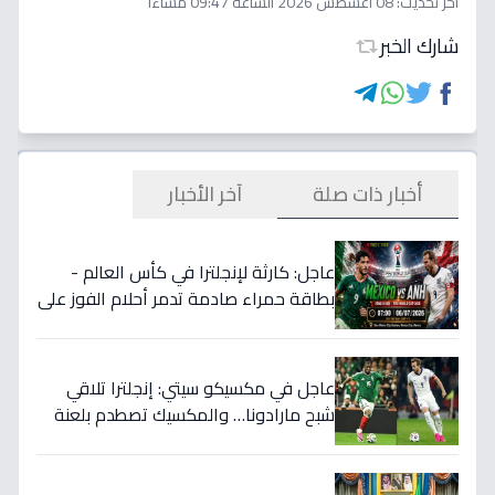
اخر تحديث:
08 أغسطس 2026 الساعة 09:47 مساءاً
شارك الخبر
أخبار ذات صلة
آخر الأخبار
عاجل: كارثة لإنجلترا في كأس العالم -
بطاقة حمراء صادمة تدمر أحلام الفوز على
المكسيك 2-1... انقلبت الموازين!
عاجل في مكسيكو سيتي: إنجلترا تلاقي
شبح مارادونا… والمكسيك تصطدم بلعنة
1966 على بطاقة ربع النهائي!