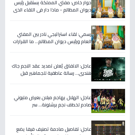
حوار خاص: مفتي المملكة يستقبل رئيس
ديوان المظالم - ماذا دار في اللقاء الذي
يهزّ الأوساط الدينية والقضائية؟
رسمي: لقاء استراتيجي نادر بين المفتي
العام ورئيس ديوان المظالم… ما القرارات
المهمة التي نوقشت خلف الأبواب
المغلقة؟
عاجل: الاتفاق يُعلن تمديد عقد النجم جاك
هندري… رسالة عاطفية للجماهير قبل
الموسم الجديد!
عاجل: الهلال يهاجم ميلان بعرض مليوني
صادم لخطف نجم برشلونة… سر
المفاوضات يكشف!
عاجل: تفاصيل صادمة تصنيف فيفا يضع