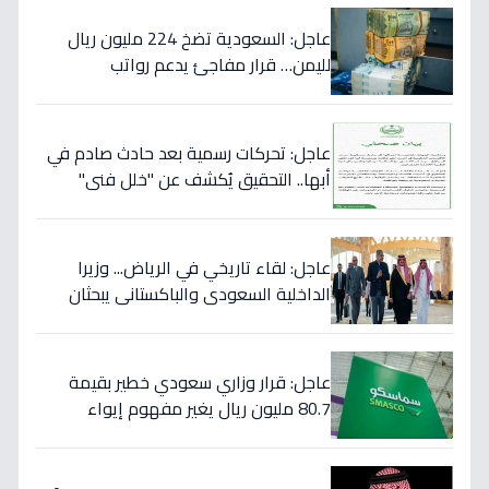
عاجل: السعودية تضخ 224 مليون ريال
لليمن… قرار مفاجئ يدعم رواتب
الموظفين ويستهدف استقرار العملة!
عاجل: تحركات رسمية بعد حادث صادم في
أبها.. التحقيق يُكشف عن "خلل فني"
ويؤكد تقديم الرعاية للمصابين!
عاجل: لقاء تاريخي في الرياض... وزيرا
الداخلية السعودي والباكستاني يبحثان
خططاً مشتركة لمكافحة المخدرات!
عاجل: قرار وزاري سعودي خطير بقيمة
80.7 مليون ريال يغير مفهوم إيواء
العاملات المنزليات بشكل كامل