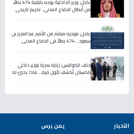
عاجل: وزير الداخلية يوجه بترقية 474 بطلًا
من أبطال الدفاع المدني.. تكريم تاريخي
لتضحياتهم
عاجل: بتوجيه مباشر من الأمير عبدالعزيز بن
سعود… 474 بطلاً في الدفاع المدني
يحصلون على الترقيات - قرارات حمود الفرج
تكرم جهودهم!
خلف الكواليس: زيارة سرية لوزير داخلي
باكستان تُكشف لأول مرة… ماذا يخبئ له
مركز 911 في الرياض؟
الأخبار
يمن برس