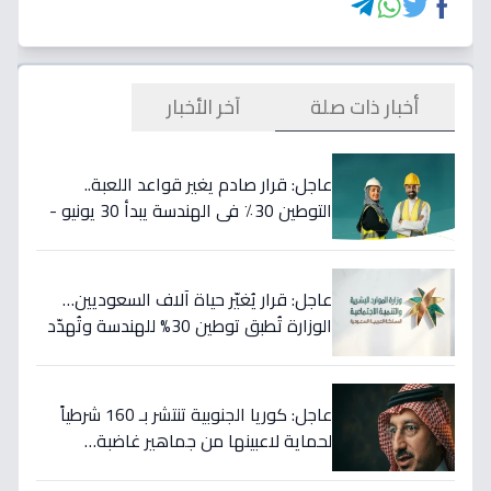
أخبار ذات صلة
آخر الأخبار
عاجل: قرار صادم يغير قواعد اللعبة..
التوطين 30٪ في الهندسة يبدأ 30 يونيو -
46 مهنة على خط النار!
عاجل: قرار يُغيّر حياة آلاف السعوديين…
الوزارة تُطبق توطين 30% للهندسة وتُهدّد
المخالفين بالعقوبات!
عاجل: كوريا الجنوبية تنتشر بـ 160 شرطياً
لحماية لاعبينها من جماهير غاضبة…
والتهديدات تصل حد الاغتيال!