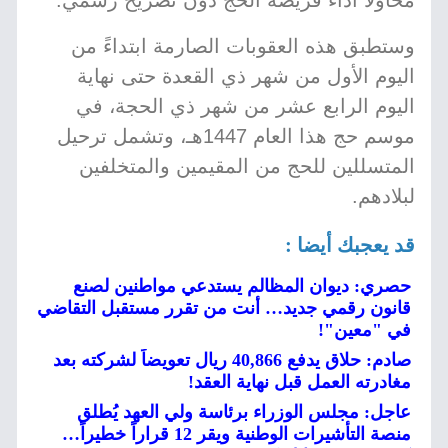
محاولاً أداء فريضة الحج دون تصريح رسمي.
وستطبق هذه العقوبات الصارمة ابتداءً من
اليوم الأول من شهر ذي القعدة حتى نهاية
اليوم الرابع عشر من شهر ذي الحجة، في
موسم حج هذا العام 1447هـ، وتشمل ترحيل
المتسللين للحج من المقيمين والمتخلفين
لبلادهم.
قد يعجبك أيضا :
حصري: ديوان المظالم يستدعي مواطنين لصنع
قانون رقمي جديد… أنت من تقرر مستقبل التقاضي
في "معين"!
صادم: حلاق يدفع 40,866 ريال تعويضاً لشركته بعد
مغادرته العمل قبل نهاية العقد!
عاجل: مجلس الوزراء برئاسة ولي العهد يُطلق
منصة التأشيرات الوطنية ويقر 12 قراراً خطيراً…