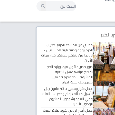
رنا لكم
حصري من المسجد الحرام: خطيب
الحرم يوجه وصية نارية للمسلمين -
تزودوا من دنياكم لآخرتكم قبل فوات
الأوان!
صور حصرية لأول مرة: وزارة الحج
تفضح مراسم غسل الكعبة
المشرفة… 15 محرم قد تغير
مفهومك للبيت الحرام!
عاجل: قرار رسمي بـ 43 مليون ريال
لتأهيل 15 ألف إمام وخطيب… الملك
وولي العهد يشهدون المشروع
الوطني الأكبر!
عاجل: أمير الرياض يقود صلاة الميت