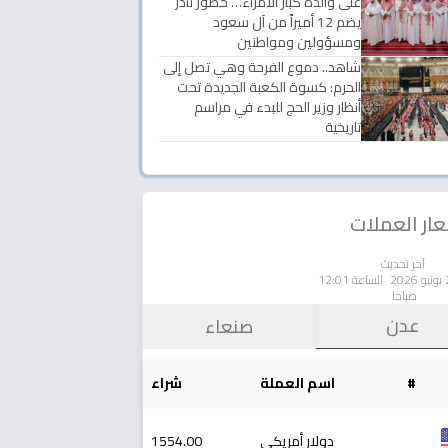
على والدة كبار الأمراء… حضور نادر
يضم 12 أميراً من آل سعود
ومسؤولين ومواطنين
شاهد.. دموع الفرحة وهي تصل إلى
الحرم: كسوة الكعبة الجديدة تحت
أنظار وزير الحج للبدء في مراسم
تاريخية
ار العملات
آخر تحديث
الساعة 12:01
صباحا
عدن
صنعاء
#
اسم العملة
شراء
دولار أمريكي
1554.00