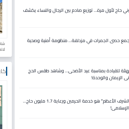
ني حاج لأول مرة… توزيع صادم بين الرجال والنساء يكشف
ون جمع حصى الجمرات في مزدلفة… منظومة أمنية وصحية
شاه
لات
كار
فع أمير الرياض 🇸🇦 التهنئة للقيادة بمناسبة عيد الأضحى… وشاهد طقس الحج
ي الإيمان والوحدة!
عاجل: الملك سلمان يعلن: "الشرف الأعظم" هو خدمة الحرمين ورعاية 1.7 مليون حاج…
الإسلامي!