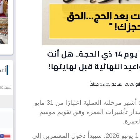
عاجل: موسم العمرة يبدأ يوم 14 ذي الحجة.. هل أنت
يد النهائية قبل نهايتها!
أسع
السبت,20 يونيو 2026
يدخل الموسم الممتد لأكثر من 10 أشهر مرحلته العملية اعتبارًا من 31 مايو
ء إصدار تأشيرات العمرة وفق تقويم موسم
لعمرة.
وبعد ذلك بيوم واحد فقط، أي في 1 يونيو 2026، سيبدأ دخول المعتمرين إلى