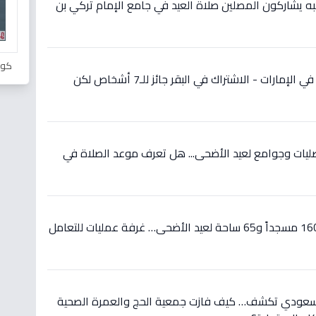
ئبه يشاركون المصلين صلاة العيد في جامع الإمام تركي بن
كور
عاجل: شروط جديدة للأضحية في الإمارات - الاشتراك في البقر جائز للـ7 أشخاص لكن
 القصيم تهيئ 808 مصليات وجوامع لعيد الأضحى... هل تعرف موعد الصلاة في
عاجل: الأقصر تعلن تجهيز 1603 مسجداً و65 ساحة لعيد الأضحى… غرفة عمليات للتعامل
 السعودي تكشف… كيف فازت جمعية الحج والعمرة الصحية