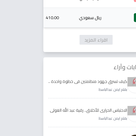
ريال سعودي
410.00
اقراء المزيد
بات وآراء
كيف تسرق جهود منظمتين في خطوة واحدة ..
الأجابة لدى رقية عبد الله الغولي وغدير طيره
بقلم ايمن عبدالباسط
الاحتباس الحراري للأخلاق.. رقية عبد الله الغولي
وغدير طيره نموذجا
بقلم ايمن عبدالباسط