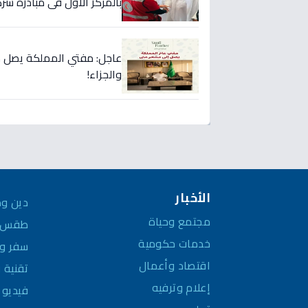
بالمركز الأول في مبادرة شرك
عاجل: مفتي المملكة يصل مِ
والجزاء!
الأخبار
دين وم
مجتمع وحياة
طقس و
خدمات حكومية
سفر وم
اقتصاد وأعمال
تقنية 
إعلام وترفيه
فيديو