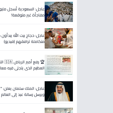
عاجل: السعودية تُسجل مليو
مفاجأة غير متوقعة!
عاجل: حجاج بيت الله يبدأ
متكاملة ترافقهم (فيديو)
🏆 ر
العظيم الذي يتجلى فيه معان
ويرسل رسالة عيد إلى العالم 