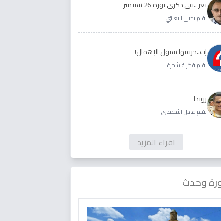
تعز ..في ذكرى ثورة 26 سبتمبر
بقلم يحيى البعيثي
إب..جرفتها سيول الإهمال!
بقلم فكرية شحرة
رويداَ
بقلم عادل الأحمدي
اقراء المزيد
رة وحدث