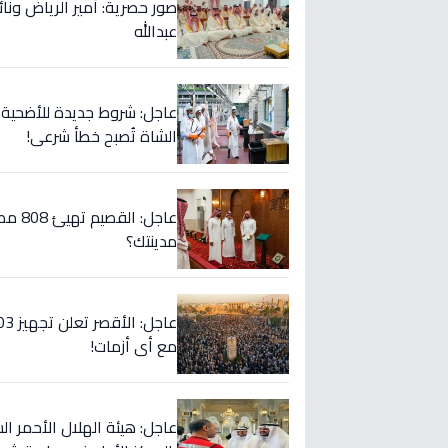
صور حصرية: أمير الرياض ونا
عبدالله
الشاة تُصبح خطأ شرعي!
عاجل:
مدينتك؟
مع أي أزمات!
عاجل: هيئة الهلال الأحمر