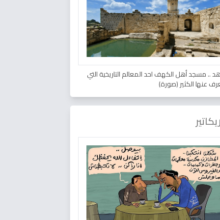
د .. مسجد أهل الكهف احد المعالم التاريخية التي
عرف عنها الكثير (صورة)
يكاتير