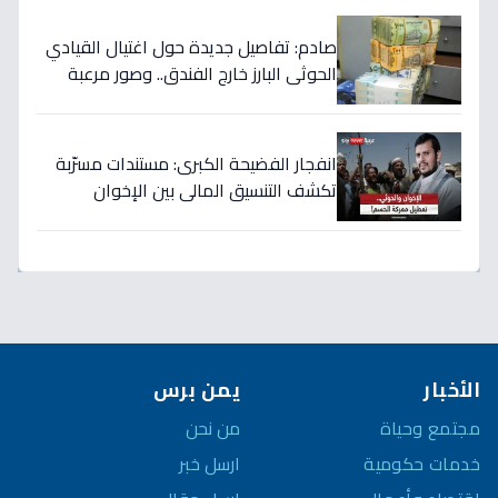
الفيديو!
صادم: تفاصيل جديدة حول اغتيال القيادي
الحوثي البارز خارج الفندق.. وصور مرعبة
للتصفيات في صنعاء
انفجار الفضيحة الكبرى: مستندات مسرّبة
تكشف التنسيق المالي بين الإخوان
والحوثي… 40 مليار دولار تُسرق من نفط
اليمن!
الأخبار
يمن برس
مجتمع وحياة
من نحن
خدمات حكومية
ارسل خبر