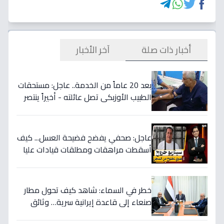
أخبار ذات صلة
آخر الأخبار
بعد 20 عاماً من الخدمة.. عاجل: مستحقات
الطبيب الأوزبكي تصل عائلته - أخيراً ينتصر
الحق! 📜
عاجل: صحفي يفضح فضيحة العسل... كيف
أسقطت مراهقات ومطلقات قيادات عليا
في اليمن وسرقت ملايين الدولارات؟
خطر في السماء: شاهد كيف تحول مطار
صنعاء إلى قاعدة إيرانية سرية… وثائق
تكشف العبث الحوثي!