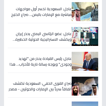
عاجل: السعودية تخسر أول مواجهات
مباشرة مع الإمارات باليمن… صراع الخليج
يتجدد بعد 7 أشهر من الصمت!
عاجل: عضو الرئاسي اليمني يحذر إيران
ويكشف الاستراتيجية الحوثية الخطيرة…
قرار عسكري وشيك إذا لم تتوقف المأساة
عاجل: رئيس القيادة يحذر من "تهديد
وجودي" ويوجه رسالة نارية للأحزاب… هذا
ما يخفي إيران خلف الكواليس!
صراع القوى الخفي: السعودية تكتشف
اتفاقاً سرياً بين الإمارات والحوثيين - مصدر
رئاسي يؤكد خطة التمرد في الساحل
الغربي!