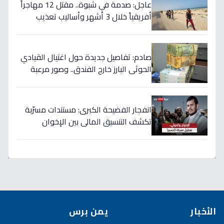
عاجل: صدمة في شبوة.. مقتل 12 مهاجراً
أفريقياً خلال 3 أشهر وأساليب تعذيب
وحشية تنشرها عصابات التهريب عبر
الفيديو!
صادم: تفاصيل جديدة حول اغتيال القيادي
الحوثي البارز خارج الفندق.. وصور مرعبة
للتصفيات في صنعاء
انفجار الفضيحة الكبرى: مستندات مسرّبة
تكشف التنسيق المالي بين الإخوان
والحوثي… 40 مليار دولار تُسرق من نفط
اليمن!
الأخبار
يمن برس