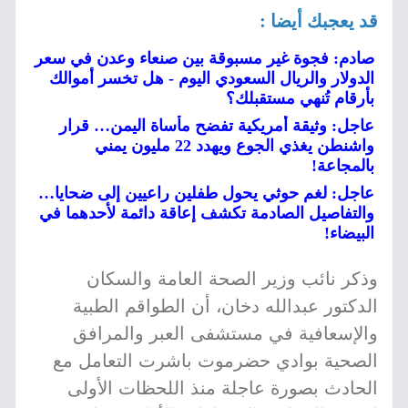
قد يعجبك أيضا :
صادم: فجوة غير مسبوقة بين صنعاء وعدن في سعر
الدولار والريال السعودي اليوم - هل تخسر أموالك
بأرقام تُنهي مستقبلك؟
عاجل: وثيقة أمريكية تفضح مأساة اليمن… قرار
واشنطن يغذي الجوع ويهدد 22 مليون يمني
بالمجاعة!
عاجل: لغم حوثي يحول طفلين راعيين إلى ضحايا…
والتفاصيل الصادمة تكشف إعاقة دائمة لأحدهما في
البيضاء!
وذكر نائب وزير الصحة العامة والسكان
الدكتور عبدالله دخان، أن الطواقم الطبية
والإسعافية في مستشفى العبر والمرافق
الصحية بوادي حضرموت باشرت التعامل مع
الحادث بصورة عاجلة منذ اللحظات الأولى