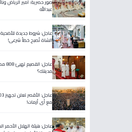
صور حصرية: أمير الرياض ونا
عبدالله
الشاة تُصبح خطأ شرعي!
عاجل:
مدينتك؟
مع أي أزمات!
عاجل: هيئة الهلال الأحمر