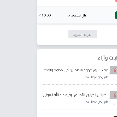
ريال سعودي
410.00
اقراء المزيد
بات وآراء
كيف تسرق جهود منظمتين في خطوة واحدة ..
الأجابة لدى رقية عبد الله الغولي وغدير طيره
بقلم ايمن عبدالباسط
الاحتباس الحراري للأخلاق.. رقية عبد الله الغولي
وغدير طيره نموذجا
بقلم ايمن عبدالباسط