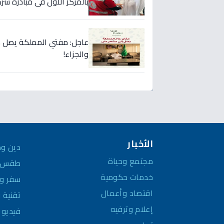
بالمركز الأول في مبادرة شرك
عاجل: مفتي المملكة يصل مِ
والجزاء!
الأخبار
دين وم
مجتمع وحياة
طقس و
خدمات حكومية
سفر وم
اقتصاد وأعمال
تقنية 
إعلام وترفيه
فيديو