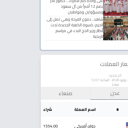
على والدة كبار الأمراء… حضور نادر
يضم 12 أميراً من آل سعود
ومسؤولين ومواطنين
شاهد.. دموع الفرحة وهي تصل إلى
الحرم: كسوة الكعبة الجديدة تحت
أنظار وزير الحج للبدء في مراسم
تاريخية
ار العملات
آخر تحديث
الساعة 12:01
صباحا
عدن
صنعاء
#
اسم العملة
شراء
دولار أمريكي
1554.00