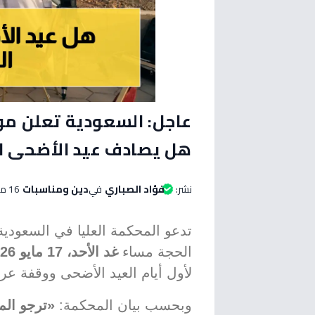
عاجل: السعودية تعلن مو
هل يصادف عيد الأضحى ال
نشر:
فؤاد الصباري
في
دين ومناسبات
16 مايو 2026 الساعة 01:15 مساءاً
تدعو المحكمة العليا في السعود
الحجة مساء
غد الأحد، 17 مايو 2026
لأول أيام العيد الأضحى ووقفة عر
وبحسب بيان المحكمة:
«ترجو المح