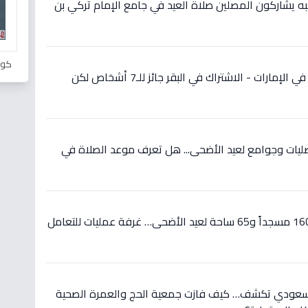
ئبه يشاركون المصلين صلاة العيد في جامع الإمام تركي بن
كور
عاجل: شروط جديدة للأضحية في الإمارات - الاشتراك في البقر جائز للـ7 أشخاص لكن
 القصيم تهيئ 808 مصليات وجوامع لعيد الأضحى... هل تعرف موعد الصلاة في
عاجل: الأقصر تعلن تجهيز 1603 مسجداً و65 ساحة لعيد الأضحى… غرفة عمليات للتعامل
 السعودي تكشف… كيف فازت جمعية الحج والعمرة الصحية