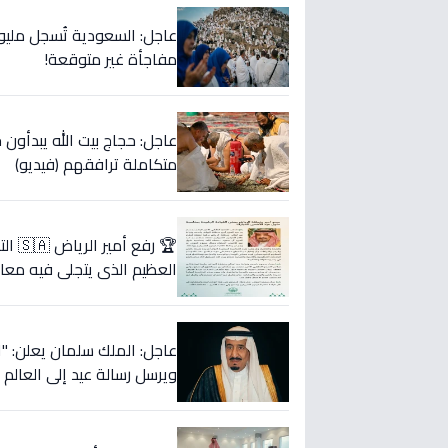
عاجل: السعودية تُسجل مليو
مفاجأة غير متوقعة!
عاجل: حجاج بيت الله يبدأ
متكاملة ترافقهم (فيديو)
🏆 ر
العظيم الذي يتجلى فيه معان
ويرسل رسالة عيد إلى العالم 