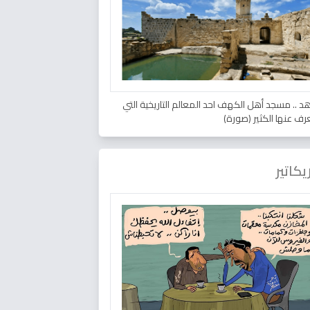
د .. مسجد أهل الكهف احد المعالم التاريخية التي
عرف عنها الكثير (صورة)
يكاتير