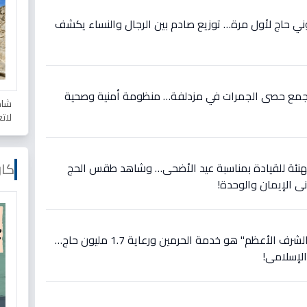
ني حاج لأول مرة… توزيع صادم بين الرجال والنساء يكشف
ون جمع حصى الجمرات في مزدلفة… منظومة أمنية وصحية
شاه
لات
كار
فع أمير الرياض 🇸🇦 التهنئة للقيادة بمناسبة عيد الأضحى… وشاهد طقس الحج
ي الإيمان والوحدة!
عاجل: الملك سلمان يعلن: "الشرف الأعظم" هو خدمة الحرمين ورعاية 1.7 مليون حاج…
الإسلامي!