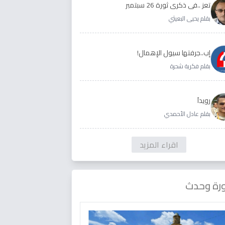
تعز ..في ذكرى ثورة 26 سبتمبر
بقلم يحيى البعيثي
إب..جرفتها سيول الإهمال!
بقلم فكرية شحرة
رويداَ
بقلم عادل الأحمدي
اقراء المزيد
رة وحدث