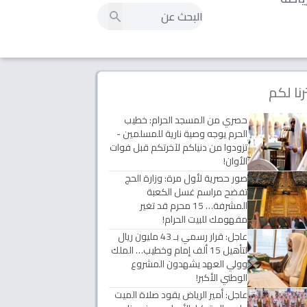
رنا لكم
حصري من المسجد الحرام: خطيب
الحرم يوجه وصية نارية للمسلمين -
تزودوا من دنياكم لآخرتكم قبل فوات
الأوان!
صور حصرية لأول مرة: وزارة الحج
تفضح مراسم غسل الكعبة
المشرفة… 15 محرم قد تغير
مفهومك للبيت الحرام!
عاجل: قرار رسمي بـ 43 مليون ريال
لتأهيل 15 ألف إمام وخطيب… الملك
وولي العهد يشهدون المشروع
الوطني الأكبر!
عاجل: أمير الرياض يقود صلاة الميت