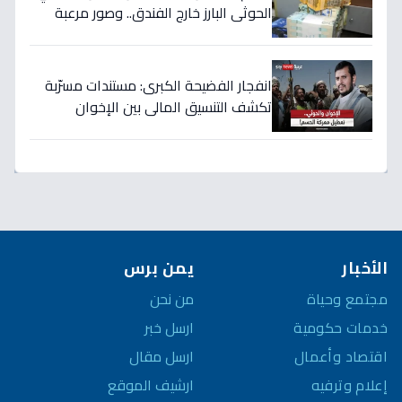
الحوثي البارز خارج الفندق.. وصور مرعبة
للتصفيات في صنعاء
انفجار الفضيحة الكبرى: مستندات مسرّبة
تكشف التنسيق المالي بين الإخوان
والحوثي… 40 مليار دولار تُسرق من نفط
اليمن!
الأخبار
يمن برس
مجتمع وحياة
من نحن
خدمات حكومية
ارسل خبر
اقتصاد وأعمال
ارسل مقال
إعلام وترفيه
ارشيف الموقع