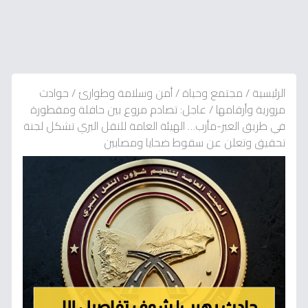
الرئيسية
/
مجتمع وحياة
/
أمن وسلامة وطوارئ
/
حوادث
مرورية وأرقامها
/
عاجل: تصادم مروع بين حافلة ومقطورة
في طريق العبر-مأرب… الهيئة العامة للنقل البري تشكل لجنة
تحقيق وتعلن عن سقوط ضحايا ومصابين