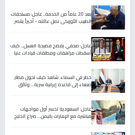
بعد 20 عاماً من الخدمة.. عاجل: مستحقات
الطبيب الأوزبكي تصل عائلته - أخيراً ينتصر
الحق! 📜
عاجل: صحفي يفضح فضيحة العسل... كيف
أسقطت مراهقات ومطلقات قيادات عليا
في اليمن وسرقت ملايين الدولارات؟
خطر في السماء: شاهد كيف تحول مطار
صنعاء إلى قاعدة إيرانية سرية… وثائق
تكشف العبث الحوثي!
عاجل: السعودية تخسر أول مواجهات
مباشرة مع الإمارات باليمن… صراع الخليج
يتجدد بعد 7 أشهر من الصمت!