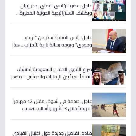
عاجل: عضو الرئاسي اليمني يحذر إيران
ويكشف الاستراتيجية الحوثية الخطيرة…
قرار عسكري وشيك إذا لم تتوقف المأساة
عاجل: رئيس القيادة يحذر من "تهديد
وجودي" ويوجه رسالة نارية للأحزاب… هذا
ما يخفي إيران خلف الكواليس!
صراع القوى الخفي: السعودية تكتشف
اتفاقاً سرياً بين الإمارات والحوثيين - مصدر
رئاسي يؤكد خطة التمرد في الساحل
الغربي!
عاجل: صدمة في شبوة.. مقتل 12 مهاجراً
أفريقياً خلال 3 أشهر وأساليب تعذيب
وحشية تنشرها عصابات التهريب عبر
الفيديو!
صادم: تفاصيل جديدة حول اغتيال القيادي