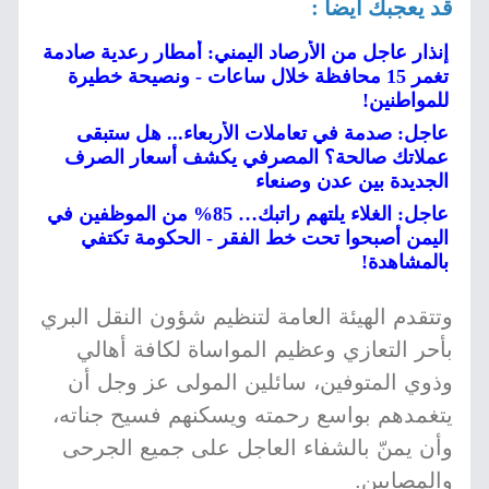
قد يعجبك أيضا :
إنذار عاجل من الأرصاد اليمني: أمطار رعدية صادمة
تغمر 15 محافظة خلال ساعات - ونصيحة خطيرة
للمواطنين!
عاجل: صدمة في تعاملات الأربعاء... هل ستبقى
عملاتك صالحة؟ المصرفي يكشف أسعار الصرف
الجديدة بين عدن وصنعاء
عاجل: الغلاء يلتهم راتبك… 85% من الموظفين في
اليمن أصبحوا تحت خط الفقر - الحكومة تكتفي
بالمشاهدة!
وتتقدم الهيئة العامة لتنظيم شؤون النقل البري
بأحر التعازي وعظيم المواساة لكافة أهالي
وذوي المتوفين، سائلين المولى عز وجل أن
يتغمدهم بواسع رحمته ويسكنهم فسيح جناته،
وأن يمنّ بالشفاء العاجل على جميع الجرحى
والمصابين.