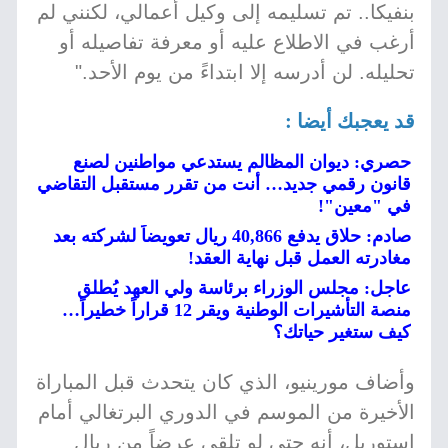
بنفيكا.. تم تسليمه إلى وكيل أعمالي، لكنني لم
أرغب في الاطلاع عليه أو معرفة تفاصيله أو
تحليله. لن أدرسه إلا ابتداءً من يوم الأحد."
قد يعجبك أيضا :
حصري: ديوان المظالم يستدعي مواطنين لصنع
قانون رقمي جديد… أنت من تقرر مستقبل التقاضي
في "معين"!
صادم: حلاق يدفع 40,866 ريال تعويضاً لشركته بعد
مغادرته العمل قبل نهاية العقد!
عاجل: مجلس الوزراء برئاسة ولي العهد يُطلق
منصة التأشيرات الوطنية ويقر 12 قراراً خطيراً…
كيف ستغير حياتك؟
وأضاف مورينيو، الذي كان يتحدث قبل المباراة
الأخيرة من الموسم في الدوري البرتغالي أمام
إستوريل، أنه حتى لو تلقى عرضاً من ريال