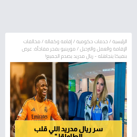
الرئيسية
/
خدمات حكومية
/
إقامة وكفالة
/
مخالفات
الإقامة والعمل والترحيل
/
مورينيو يفجر مفاجأة: عرض
بنفيكا يتجاهله - ريال مدريد يصدم الجميع!