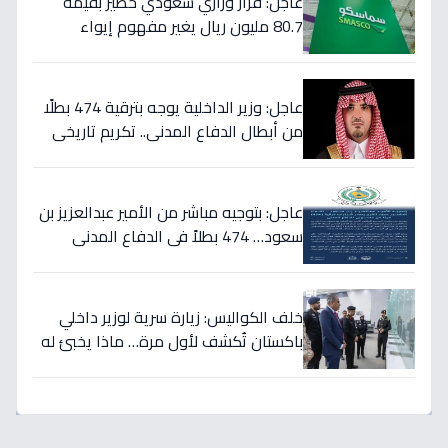
عاجل: قرار وزاري سعودي خطير بقيمة
80.7 مليون ريال يغير مفهوم إيواء
العاملات المنزليات بشكل كامل
عاجل: وزير الداخلية يوجه بترقية 474 بطلًا
من أبطال الدفاع المدني.. تكريم تاريخي
لتضحياتهم
عاجل: بتوجيه مباشر من الأمير عبدالعزيز بن
سعود… 474 بطلاً في الدفاع المدني
يحصلون على الترقيات - قرارات حمود الفرج
تكرم جهودهم!
خلف الكواليس: زيارة سرية لوزير داخلي
باكستان تُكشف لأول مرة… ماذا يخبئ له
مركز 911 في الرياض؟