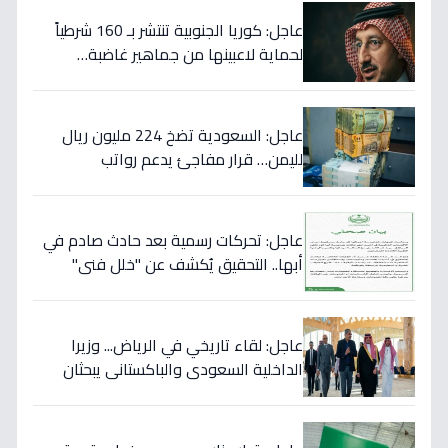
عاجل: كوريا الجنوبية تنتشر بـ 160 شرطياً
لحماية لاعبينها من جماهير غاضبة…
والتهديدات تصل حد الاغتيال!
عاجل: السعودية تضخ 224 مليون ريال
لليمن… قرار مفاجئ يدعم رواتب
الموظفين ويستهدف استقرار العملة!
عاجل: تحركات رسمية بعد حادث صادم في
أبها.. التحقيق يُكشف عن "خلل فني"
ويؤكد تقديم الرعاية للمصابين!
عاجل: لقاء تاريخي في الرياض... وزيرا
الداخلية السعودي والباكستاني يبحثان
خططاً مشتركة لمكافحة المخدرات!