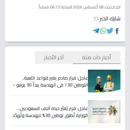
اخر تحديث:
08 أغسطس 2026 الساعة 06:13 مساءاً
شارك الخبر
أخبار ذات صلة
آخر الأخبار
عاجل: قرار صادم يغير قواعد اللعبة..
التوطين 30٪ في الهندسة يبدأ 30 يونيو -
46 مهنة على خط النار!
عاجل: قرار يُغيّر حياة آلاف السعوديين…
الوزارة تُطبق توطين 30% للهندسة وتُهدّد
المخالفين بالعقوبات!