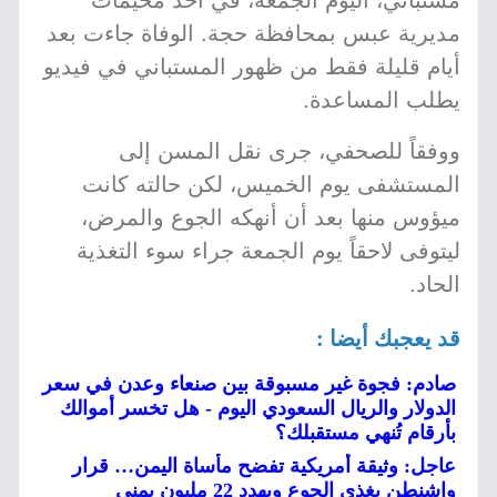
مستباني، اليوم الجمعة، في أحد مخيمات
مديرية عبس بمحافظة حجة. الوفاة جاءت بعد
أيام قليلة فقط من ظهور المستباني في فيديو
يطلب المساعدة.
ووفقاً للصحفي، جرى نقل المسن إلى
المستشفى يوم الخميس، لكن حالته كانت
ميؤوس منها بعد أن أنهكه الجوع والمرض،
ليتوفى لاحقاً يوم الجمعة جراء سوء التغذية
الحاد.
قد يعجبك أيضا :
صادم: فجوة غير مسبوقة بين صنعاء وعدن في سعر
الدولار والريال السعودي اليوم - هل تخسر أموالك
بأرقام تُنهي مستقبلك؟
عاجل: وثيقة أمريكية تفضح مأساة اليمن… قرار
واشنطن يغذي الجوع ويهدد 22 مليون يمني