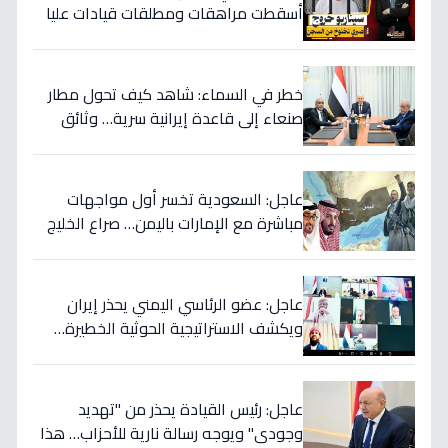
أسقطت مراهقات ومطلقات قيادات عليا
في اليمن وسرقت ملايين الدولارات؟
خطر في السماء: شاهد كيف تحول مطار
صنعاء إلى قاعدة إيرانية سرية… وثائق
تكشف العبث الحوثي!
عاجل: السعودية تخسر أول مواجهات
مباشرة مع الإمارات باليمن… صراع الخليج
يتجدد بعد 7 أشهر من الصمت!
عاجل: عضو الرئاسي اليمني يحذر إيران
ويكشف الاستراتيجية الحوثية الخطيرة…
قرار عسكري وشيك إذا لم تتوقف المأساة
عاجل: رئيس القيادة يحذر من "تهديد
وجودي" ويوجه رسالة نارية للأحزاب… هذا