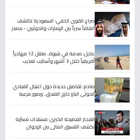
ما يخفي إيران خلف الكواليس!
صراع القوى الخفي: السعودية تكتشف
اتفاقاً سرياً بين الإمارات والحوثيين - مصدر
رئاسي يؤكد خطة التمرد في الساحل
الغربي!
عاجل: صدمة في شبوة.. مقتل 12 مهاجراً
أفريقياً خلال 3 أشهر وأساليب تعذيب
وحشية تنشرها عصابات التهريب عبر
الفيديو!
صادم: تفاصيل جديدة حول اغتيال القيادي
الحوثي البارز خارج الفندق.. وصور مرعبة
للتصفيات في صنعاء
انفجار الفضيحة الكبرى: مستندات مسرّبة
تكشف التنسيق المالي بين الإخوان
والحوثي… 40 مليار دولار تُسرق من نفط