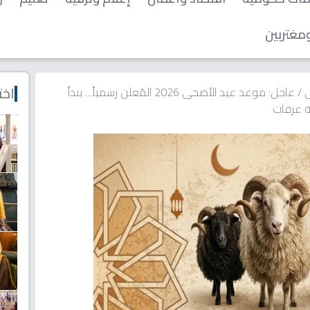
مغتربين
اخت
ى
/
عاجل: موعد عيد الأضحى 2026 المُعلن رسمياً… يبدأ