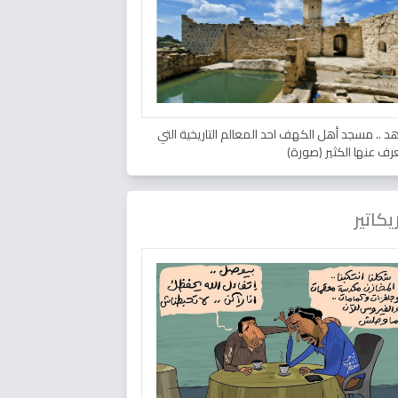
د .. مسجد أهل الكهف احد المعالم التاريخية التي
عرف عنها الكثير (صورة)
يكاتير