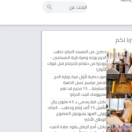
رنا لكم
حصري من المسجد الحرام: خطيب
الحرم يوجه وصية نارية للمسلمين -
تزودوا من دنياكم لآخرتكم قبل فوات
الأوان!
صور حصرية لأول مرة: وزارة الحج
تفضح مراسم غسل الكعبة
المشرفة… 15 محرم قد تغير
مفهومك للبيت الحرام!
عاجل: قرار رسمي بـ 43 مليون ريال
لتأهيل 15 ألف إمام وخطيب… الملك
وولي العهد يشهدون المشروع
الوطني الأكبر!
عاجل: أمير الرياض يقود صلاة الميت