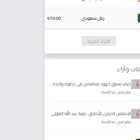
ريال سعودي
410.00
اقراء المزيد
بات وآراء
كيف تسرق جهود منظمتين في خطوة واحدة ..
الأجابة لدى رقية عبد الله الغولي وغدير طيره
بقلم ايمن عبدالباسط
الاحتباس الحراري للأخلاق.. رقية عبد الله الغولي
وغدير طيره نموذجا
بقلم ايمن عبدالباسط