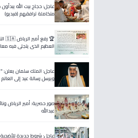
عاجل: حجاج بيت الله يبدأ
متكاملة ترافقهم (فيديو)
🏆 ر
العظيم الذي يتجلى فيه معان
ويرسل رسالة عيد إلى العالم 
صور حصرية: أمير الرياض ونا
عبدالله