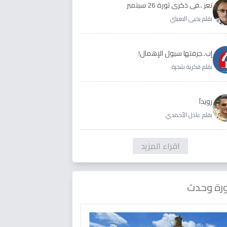
تعز ..في ذكرى ثورة 26 سبتمبر
بقلم يحيى البعيثي
إب..جرفتها سيول الإهمال!
بقلم فكرية شحرة
رويداَ
بقلم عادل الأحمدي
اقراء المزيد
رة وحدث