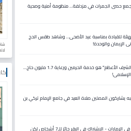
ون جمع حصى الجمرات في مزدلفة… منظومة أمنية وصحية
فع أمير الرياض 🇸🇦 التهنئة للقيادة بمناسبة عيد الأضحى… وشاهد طقس الحج
ي الإيمان والوحدة!
شاه
لات
عاجل: الملك سلمان يعلن: "الشرف الأعظم" هو خدمة الحرمين ورعاية 1.7 مليون حاج…
كار
الإسلامي!
ئبه يشاركون المصلين صلاة العيد في جامع الإمام تركي بن
عاجل: شروط جديدة للأضحية في الإمارات - الاشتراك في البقر جائز للـ7 أشخاص لكن