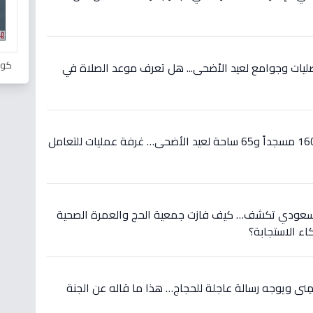
كور
 القصيم تهيئ 808 مصليات وجوامع لعيد الأضحى... هل تعرف موعد الصلاة في
عاجل: الأقصر تعلن تجهيز 1603 مسجداً و65 ساحة لعيد الأضحى… غرفة عمليات للتعامل
 السعودي تكشف… كيف فازت جمعية الحج والعمرة الصحية
اء الاستجابة؟
نى ويوجه رسالة عاجلة للحجاج… هذا ما قاله عن الجنة