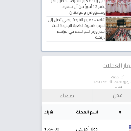
على والدة كبار الأمراء… حضور نادر
يضم 12 أميراً من آل سعود
ومسؤولين ومواطنين
شاهد.. دموع الفرحة وهي تصل إلى
الحرم: كسوة الكعبة الجديدة تحت
أنظار وزير الحج للبدء في مراسم
تاريخية
ار العملات
آخر تحديث
الساعة 12:01
صباحا
عدن
صنعاء
#
اسم العملة
شراء
دولار أمريكي
1554.00