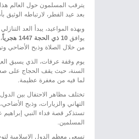
يترقب المسلمون حول العالم هذا ا
بعد عيد الفطر، لارتباطه الوثيق ب
وبهذه المواعيد، يبدأ العد التنازلي 
يوافق
10 ذي الحجة 1447 هجرياً
،
من خلال الصلاة وذبح الأضاحي وتوز
يوم وقفة عرفات، الذي يسبق العي
السنة، حيث يقف الحجاج على صع
لما فيه من مغفرة عظيمة.
تختلف مظاهر الاحتفال بين الدول، 
التهاني والزيارات، وذبح الأضاحي، 
تستذكر قصة فداء النبي إبراهيم عل
المسلمين.
تسعى معظم الدول الإسلامية لتوح