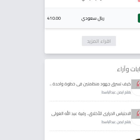
ريال سعودي
410.00
اقراء المزيد
بات وآراء
كيف تسرق جهود منظمتين في خطوة واحدة ..
الأجابة لدى رقية عبد الله الغولي وغدير طيره
بقلم ايمن عبدالباسط
الاحتباس الحراري للأخلاق.. رقية عبد الله الغولي
وغدير طيره نموذجا
بقلم ايمن عبدالباسط