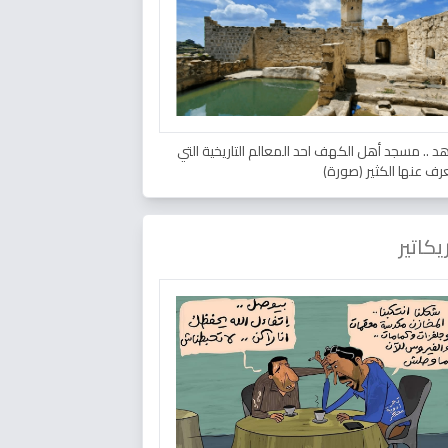
د .. مسجد أهل الكهف احد المعالم التاريخية التي
عرف عنها الكثير (صورة)
يكاتير