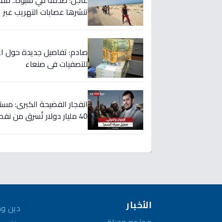
تنشرها عصابات التهريب عبر ا
صادم: تفاصيل جديدة حول اغتي
للتصفيات في صنعاء
انفجار الفضيحة الكبرى: مست
40 مليار دولار تُسرق من نفط اليمن!
الأخبار
دين وم