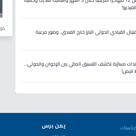
عاجل: صدمة في شبوة.. مقتل 12 مهاجراً أفريقياً خلال 3 أشهر وأساليب تعذيب وحشية
لفيديو!
كور
ال القيادي الحوثي البارز خارج الفندق.. وصور مرعبة
ندات مسرّبة تكشف التنسيق المالي بين الإخوان والحوثي…
يمن برس
ناسبات