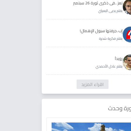
تعز ..في ذكرى ثورة 26 سبتمبر
بقلم يحيى البعيثي
إب..جرفتها سيول الإهمال!
بقلم فكرية شحرة
رويداَ
بقلم عادل الأحمدي
اقراء المزيد
رة وحدث