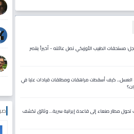
. عاجل: مستحقات الطبيب الأوزبكي تصل عائلته - أخيراً ينتصر
لعسل... كيف أسقطت مراهقات ومطلقات قيادات عليا في
ات؟
صو
تحول مطار صنعاء إلى قاعدة إيرانية سرية… وثائق تكشف