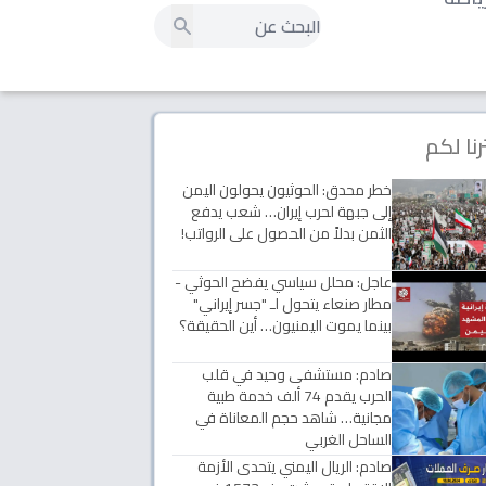
رنا لكم
خطر محدق: الحوثيون يحولون اليمن
إلى جبهة لحرب إيران… شعب يدفع
الثمن بدلاً من الحصول على الرواتب!
عاجل: محلل سياسي يفضح الحوثي -
مطار صنعاء يتحول لـ "جسر إيراني"
بينما يموت اليمنيون… أين الحقيقة؟
صادم: مستشفى وحيد في قلب
الحرب يقدم 74 ألف خدمة طبية
مجانية… شاهد حجم المعاناة في
الساحل الغربي
صادم: الريال اليمني يتحدى الأزمة