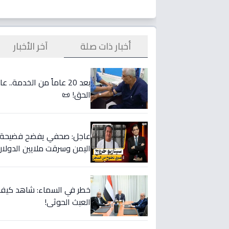
أخبار ذات صلة
آخر الأخبار
بعد 20 عاماً من الخدمة.
الحق! 📜
عاجل: صحفي يفضح فضيحة ا
اليمن وسرقت ملايين الدولار
خطر في السماء: شاهد كيف 
العبث الحوثي!