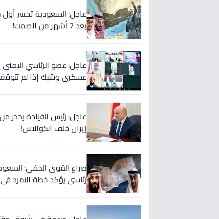
عاجل: السعودية تخسر أول مو
بعد 7 أشهر من الصمت!
عاجل: عضو الرئاسي اليمني يح
عسكري وشيك إذا لم تتوقف
عاجل: رئيس القيادة يحذر من
إيران خلف الكواليس!
صراع القوى الخفي: السعودية
رئاسي يؤكد خطة التمرد في 