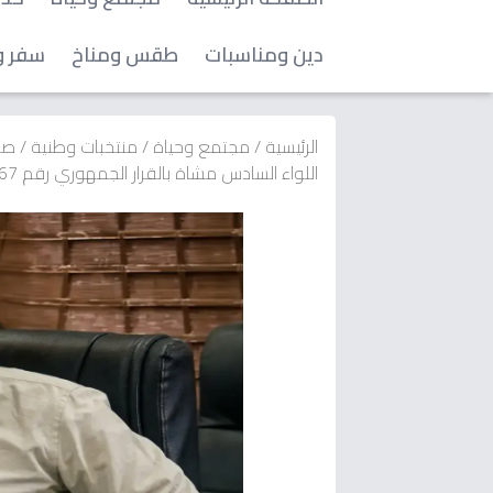
دين ومناسبات
طقس ومناخ
سفر و
الرئيسية
/
مجتمع وحياة
/
منتخبات وطنية
/
صن
اللواء السادس مشاة بالقرار الجمهوري رقم 67… انتهاء مهام القائد السابق وتعيين جديد