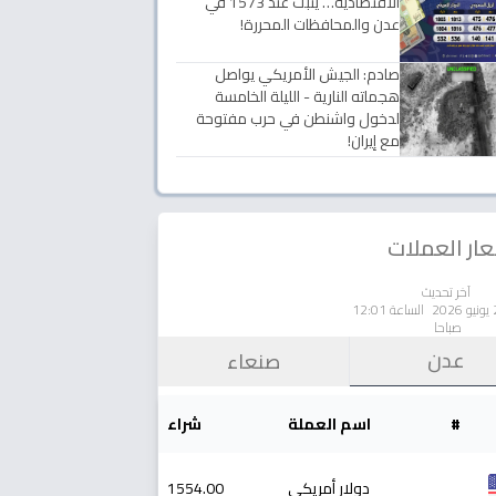
الاقتصادية… يثبت عند 1573 في
عدن والمحافظات المحررة!
صادم: الجيش الأمريكي يواصل
هجماته النارية - الليلة الخامسة
لدخول واشنطن في حرب مفتوحة
مع إيران!
ار العملات
آخر تحديث
الساعة 12:01
صباحا
عدن
صنعاء
#
اسم العملة
شراء
دولار أمريكي
1554.00