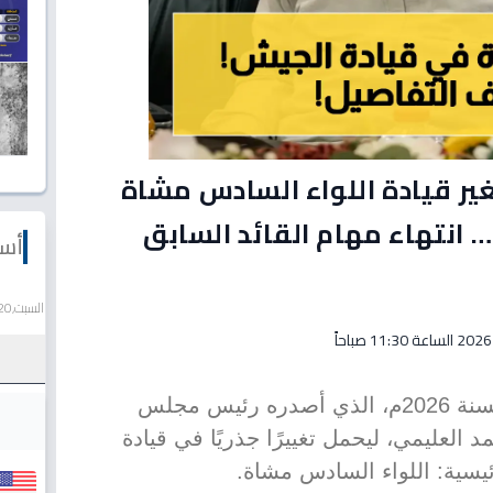
ير قيادة اللواء السادس مشاة
بالقرار الجمهوري رقم 67… انتهاء مهام القائد السابق
أسع
السبت,20 يونيو 2026
يأتي القرار الجمهوري رقم (67) لسنة 2026م، الذي أصدره رئيس مجلس
 العليمي، ليحمل تغييرًا جذريًا في قيادة
يسية: اللواء السادس مشاة.