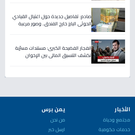
الفيديو!
صادم: تفاصيل جديدة حول اغتيال القيادي
الحوثي البارز خارج الفندق.. وصور مرعبة
للتصفيات في صنعاء
انفجار الفضيحة الكبرى: مستندات مسرّبة
تكشف التنسيق المالي بين الإخوان
والحوثي… 40 مليار دولار تُسرق من نفط
اليمن!
الأخبار
يمن برس
مجتمع وحياة
من نحن
خدمات حكومية
ارسل خبر