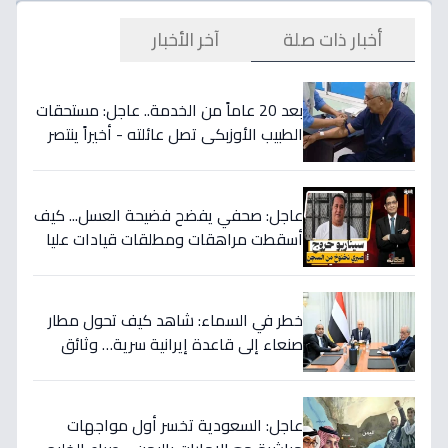
أخبار ذات صلة
آخر الأخبار
بعد 20 عاماً من الخدمة.. عاجل: مستحقات
الطبيب الأوزبكي تصل عائلته - أخيراً ينتصر
الحق! 📜
عاجل: صحفي يفضح فضيحة العسل... كيف
أسقطت مراهقات ومطلقات قيادات عليا
في اليمن وسرقت ملايين الدولارات؟
خطر في السماء: شاهد كيف تحول مطار
صنعاء إلى قاعدة إيرانية سرية… وثائق
تكشف العبث الحوثي!
عاجل: السعودية تخسر أول مواجهات