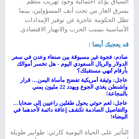
السياق يؤكد احتمالية وجود تهريب منظم
يسرق الغاز من تحت أنف المسؤولين، بينما
تظل الحكومة عاجزة عن توفير الإمدادات
الأساسية بسبب الحرب والانهيار الاقتصادي.
قد يعجبك أيضا :
صادم: فجوة غير مسبوقة بين صنعاء وعدن في سعر
الدولار والريال السعودي اليوم - هل تخسر أموالك
بأرقام تُنهي مستقبلك؟
عاجل: وثيقة أمريكية تفضح مأساة اليمن… قرار
واشنطن يغذي الجوع ويهدد 22 مليون يمني
بالمجاعة!
عاجل: لغم حوثي يحول طفلين راعيين إلى ضحايا…
والتفاصيل الصادمة تكشف إعاقة دائمة لأحدهما في
البيضاء!
التأثير على الحياة اليومية كارثي: طوابير طويلة