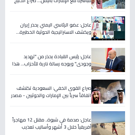
مباشرة مع الإمارات باليمن… صراع الخليج
يتجدد بعد 7 أشهر من الصمت!
عاجل: عضو الرئاسي اليمني يحذر إيران
ويكشف الاستراتيجية الحوثية الخطيرة…
قرار عسكري وشيك إذا لم تتوقف المأساة
عاجل: رئيس القيادة يحذر من "تهديد
وجودي" ويوجه رسالة نارية للأحزاب… هذا
ما يخفي إيران خلف الكواليس!
صراع القوى الخفي: السعودية تكتشف
اتفاقاً سرياً بين الإمارات والحوثيين - مصدر
رئاسي يؤكد خطة التمرد في الساحل
الغربي!
عاجل: صدمة في شبوة.. مقتل 12 مهاجراً
أفريقياً خلال 3 أشهر وأساليب تعذيب
وحشية تنشرها عصابات التهريب عبر