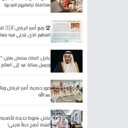
متكاملة ترافقهم (فيديو)
🏆 ر
العظيم الذي يتجلى فيه معان
ويرسل رسالة عيد إلى العالم 
صور حصرية: أمير الرياض ونا
عبدالله
الشاة تُصبح خطأ شرعي!