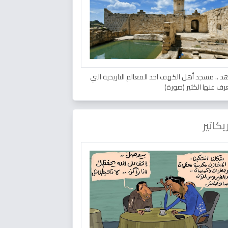
د .. مسجد أهل الكهف احد المعالم التاريخية التي
عرف عنها الكثير (صورة)
يكاتير