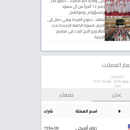
على والدة كبار الأمراء… حضور نادر
يضم 12 أميراً من آل سعود
ومسؤولين ومواطنين
شاهد.. دموع الفرحة وهي تصل إلى
الحرم: كسوة الكعبة الجديدة تحت
أنظار وزير الحج للبدء في مراسم
تاريخية
ار العملات
آخر تحديث
الساعة 12:01
صباحا
عدن
صنعاء
#
اسم العملة
شراء
دولار أمريكي
1554.00