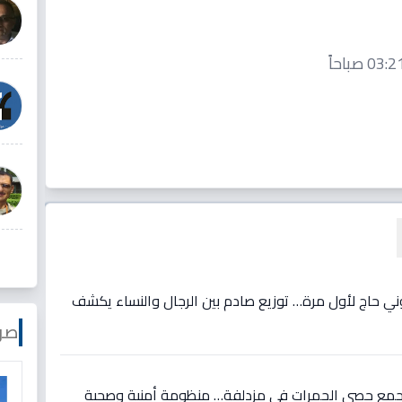
ني حاج لأول مرة… توزيع صادم بين الرجال والنساء يكشف
صو
ون جمع حصى الجمرات في مزدلفة… منظومة أمنية وصحية