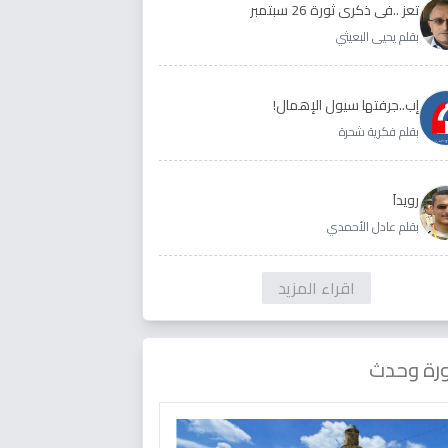
تعز ..في ذكرى ثورة 26 سبتمبر
بقلم يحيى البعيثي
إب..جرفتها سيول الإهمال!
بقلم فكرية شحرة
رويداَ
بقلم عادل الأحمدي
اقراء المزيد
رة وحدث