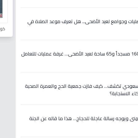
 القصيم تهيئ 808 مصليات وجوامع لعيد الأضحى... هل تعرف موعد الصلاة في
كور
عاجل: الأقصر تعلن تجهيز 1603 مسجداً و65 ساحة لعيد الأضحى… غرفة عمليات للتعامل
 السعودي تكشف… كيف فازت جمعية الحج والعمرة الصحية
اء الاستجابة؟
نى ويوجه رسالة عاجلة للحجاج… هذا ما قاله عن الجنة