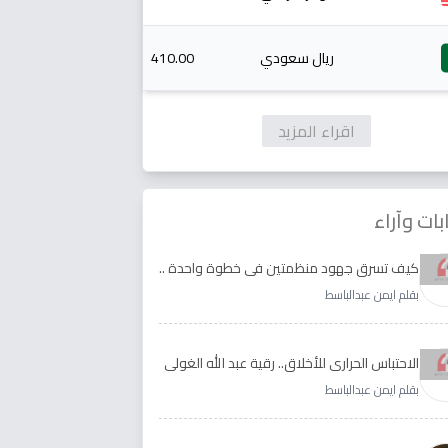
ريال سعودي
410.00
اقراء المزيد
بات وآراء
كيف تسرق جهود منظمتين في خطوة واحدة ..
الأجابة لدى رقية عبد الله الغولي وغدير طيره
بقلم ايمن عبدالباسط
الاحتباس الحراري للأخلاق.. رقية عبد الله الغولي
وغدير طيره نموذجا
بقلم ايمن عبدالباسط