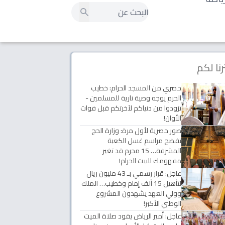
رنا لكم
حصري من المسجد الحرام: خطيب
الحرم يوجه وصية نارية للمسلمين -
تزودوا من دنياكم لآخرتكم قبل فوات
الأوان!
صور حصرية لأول مرة: وزارة الحج
تفضح مراسم غسل الكعبة
المشرفة… 15 محرم قد تغير
مفهومك للبيت الحرام!
عاجل: قرار رسمي بـ 43 مليون ريال
لتأهيل 15 ألف إمام وخطيب… الملك
وولي العهد يشهدون المشروع
الوطني الأكبر!
عاجل: أمير الرياض يقود صلاة الميت