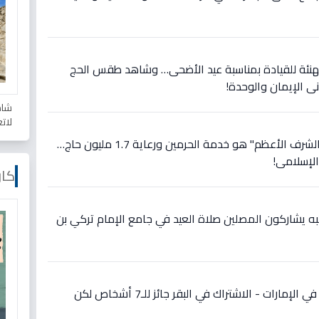
فع أمير الرياض 🇸🇦 التهنئة للقيادة بمناسبة عيد الأضحى… وشاهد طقس الحج
ي الإيمان والوحدة!
شاه
لات
عاجل: الملك سلمان يعلن: "الشرف الأعظم" هو خدمة الحرمين ورعاية 1.7 مليون حاج…
الإسلامي!
كار
ئبه يشاركون المصلين صلاة العيد في جامع الإمام تركي بن
عاجل: شروط جديدة للأضحية في الإمارات - الاشتراك في البقر جائز للـ7 أشخاص لكن