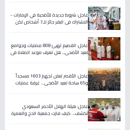
عاجل: شروط جديدة للأضحية في الإمارات -
الاشتراك في البقر جائز للـ7 أشخاص لكن
الشاة تُصبح خطأ شرعي!
عاجل: القصيم تهيئ 808 مصليات وجوامع
لعيد الأضحى... هل تعرف موعد الصلاة في
مدينتك؟
عاجل: الأقصر تعلن تجهيز 1603 مسجداً
و65 ساحة لعيد الأضحى… غرفة عمليات
للتعامل مع أي أزمات!
عاجل: هيئة الهلال الأحمر السعودي
تكشف… كيف فازت جمعية الحج والعمرة
الصحية بالمركز الأول في مبادرة شركاء
الاستجابة؟