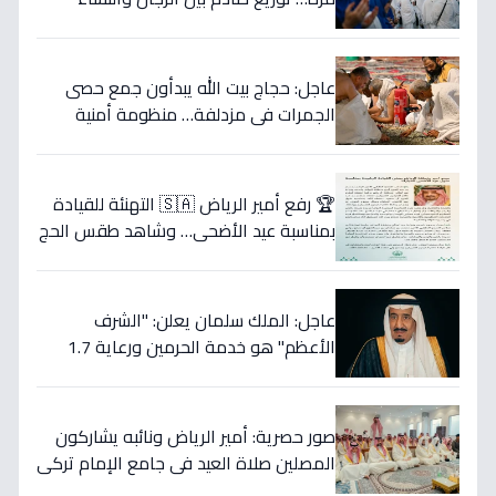
يكشف مفاجأة غير متوقعة!
عاجل: حجاج بيت الله يبدأون جمع حصى
الجمرات في مزدلفة… منظومة أمنية
وصحية متكاملة ترافقهم (فيديو)
🏆 رفع أمير الرياض 🇸🇦 التهنئة للقيادة
بمناسبة عيد الأضحى… وشاهد طقس الحج
العظيم الذي يتجلى فيه معاني الإيمان
والوحدة!
عاجل: الملك سلمان يعلن: "الشرف
الأعظم" هو خدمة الحرمين ورعاية 1.7
مليون حاج… ويرسل رسالة عيد إلى العالم
الإسلامي!
صور حصرية: أمير الرياض ونائبه يشاركون
المصلين صلاة العيد في جامع الإمام تركي
بن عبدالله