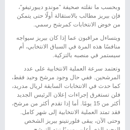
وبحسب ما نقلته صحيفة "موندو ديبورتيفو"،
فإن بيريز مطالب بالاستقالة أولًا حتى يتمكن
من خوض الانتخابات كمرشح رسمي.
ويتساءل مراقبون عما إذا كان بيريز سيواجه
منافسًا هذه المرة في السباق الانتخابي، أم
سيستمر في منصبه بالتزكية.
وتعتمد سرعة العملية الانتخابية على عدد
المرشحين. ففي حال وجود مرشح وحيد فقط،
كما حدث في الانتخابات السابقة لريال مدريد،
فلن تستغرق إجراءات إعلان الرئيس الجديد
أكثر من 15 يومًا. أما إذا تقدم أكثر من مرشح،
فقد تمتد العملية الانتخابية إلى شهر كامل.
وحتى الآن، يبقى فلورنتينو بيريز الشخص
الوحيد الذي أعلن رسميًا نيته الترشح.