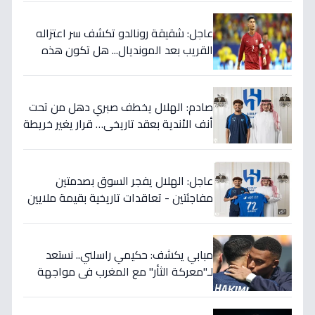
عاجل: شقيقة رونالدو تكشف سر اعتزاله
القريب بعد المونديال... هل تكون هذه
رقصته الأخيرة بالفعل؟
صادم: الهلال يخطف صبري دهل من تحت
أنف الأندية بعقد تاريخي… قرار يغير خريطة
الدوري 5 سنوات!
عاجل: الهلال يفجر السوق بصدمتين
مفاجئتين - تعاقدات تاريخية بقيمة ملايين
تضمن بطولات الموسم الجديد!
مبابي يكشف: حكيمي راسلني.. نستعد
لـ"معركة الثأر" مع المغرب في مواجهة
الثمانية بكأس العالم!