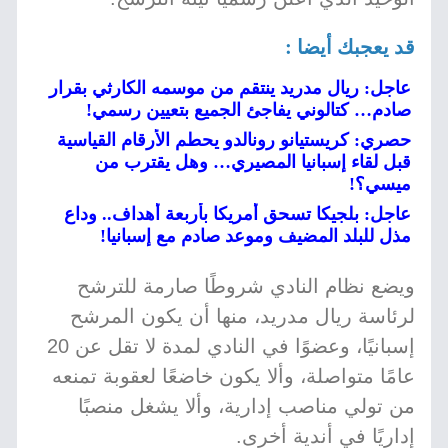
قد يعجبك أيضا :
عاجل: ريال مدريد ينتقم من موسمه الكارثي بقرار
صادم… كتالوني يفاجئ الجميع بتعيين رسمي!
حصري: كريستيانو رونالدو يحطم الأرقام القياسية
قبل لقاء إسبانيا المصيري… وهل يقترب من
ميسي؟!
عاجل: بلجيكا تسحق أمريكا بأربعة أهداف.. وداع
مذل للبلد المضيف وموعد صادم مع إسبانيا!
ويضع نظام النادي شروطًا صارمة للترشح
لرئاسة ريال مدريد، منها أن يكون المرشح
إسبانيًا، وعضوًا في النادي لمدة لا تقل عن 20
عامًا متواصلة، وألا يكون خاضعًا لعقوبة تمنعه
من تولي مناصب إدارية، وألا يشغل منصبًا
إداريًا في أندية أخرى.