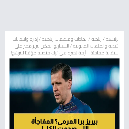
الرئيسية
/
رياضة
/
اتحادات ومنظمات رياضية
/
إدارة وانتخابات
الأندية والملفات القانونية
/
السيناريو المكرر: بيريز مجبر على
استقالة مفاجئة - أزمة تجبره على ترك منصبه مؤقتًا للترشح!