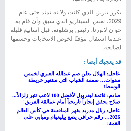
يكرر بيريز، الذي كانت ولايته تمتد حتى عام
2029، نفس السيناريو الذي سبق وأن قام به
خوان لابورتا، رئيس برشلونة، قبل أسابيع قليلة
عندما استقال مؤقتًا لخوض الانتخابات وحسمها
لصالحه.
قد يعجبك أيضا :
عاجل: الهلال يعلن ضم عبدالله العنزي لخمس
سنوات… صفقة الشباب التي ستغير خريطة
الوسط!
صادم: قائمة ليفربول لأفضل 100 لاعب تثير زلزالاً...
صلاح يحقق إنجازاً تاريخياً أمام عمالقة الفريق!
عاجل: ريال مدريد يقهر المنافسة في كأس العالم
2026… رقم خرافي يضع بيليغهام ومبابي على
القمة!