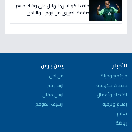
خلف الكواليس: الهلال على وشك حسم
صفقة العييري من نيوم… والنادي
المنافس قد يخسر المعركة!
الأخبار
يمن برس
مجتمع وحياة
من نحن
خدمات حكومية
ارسل خبر
اقتصاد وأعمال
ارسل مقال
إعلام وترفيه
ارشيف الموقع
تعليم
رياضة