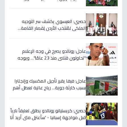
ستستمر للأجيال!
حصري: العيسوي يكشف سر التوجيه
الملكي لمُنتخب الأردن لِقصار القامة…
ويربطه بأحلام كأس العالم بالمغرب!
عاجل: رونالدو يصرخ في وجه الإعلام
"تحاولون قتلني منذ 23 عامًا"… ويوجه
صدمة بالتهديد الخطير قبل معركة إسبانيا
الحاسمة!
عاجل: فيفا يقرر تأجيل المكسيك وإنجلترا
بسبب كارثة جوية… رياح عاتية تعطل أهم
مباريات العالم
حصري: كريستيانو رونالدو يطلق تعليقاً نارياً
قبل مواجهة إسبانيا - 'سأعتزل متى أريد أنا
وليس أنتم… نهاية عصر؟'