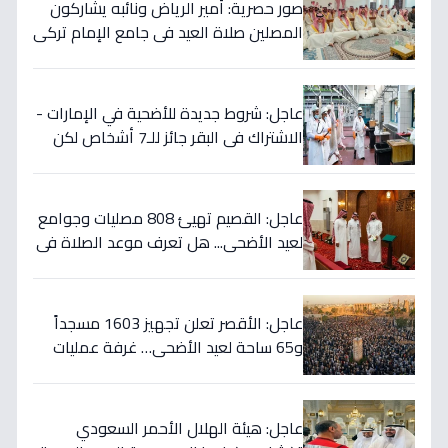
صور حصرية: أمير الرياض ونائبه يشاركون
المصلين صلاة العيد في جامع الإمام تركي
بن عبدالله
عاجل: شروط جديدة للأضحية في الإمارات -
الاشتراك في البقر جائز للـ7 أشخاص لكن
الشاة تُصبح خطأ شرعي!
عاجل: القصيم تهيئ 808 مصليات وجوامع
لعيد الأضحى... هل تعرف موعد الصلاة في
مدينتك؟
عاجل: الأقصر تعلن تجهيز 1603 مسجداً
و65 ساحة لعيد الأضحى… غرفة عمليات
للتعامل مع أي أزمات!
عاجل: هيئة الهلال الأحمر السعودي