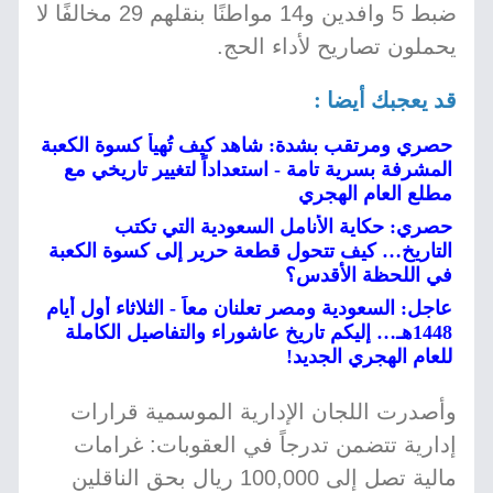
ضبط 5 وافدين و14 مواطنًا بنقلهم 29 مخالفًا لا
يحملون تصاريح لأداء الحج.
قد يعجبك أيضا :
حصري ومرتقب بشدة: شاهد كيف تُهيأ كسوة الكعبة
المشرفة بسرية تامة - استعداداً لتغيير تاريخي مع
مطلع العام الهجري
حصري: حكاية الأنامل السعودية التي تكتب
التاريخ… كيف تتحول قطعة حرير إلى كسوة الكعبة
في اللحظة الأقدس؟
عاجل: السعودية ومصر تعلنان معاً - الثلاثاء أول أيام
1448هـ… إليكم تاريخ عاشوراء والتفاصيل الكاملة
للعام الهجري الجديد!
وأصدرت اللجان الإدارية الموسمية قرارات
إدارية تتضمن تدرجاً في العقوبات: غرامات
مالية تصل إلى 100,000 ريال بحق الناقلين