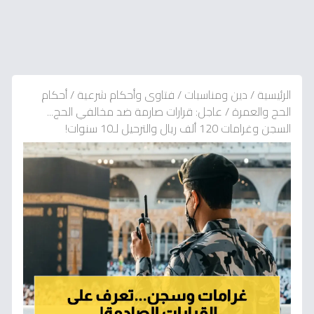
الرئيسية
/
دين ومناسبات
/
فتاوى وأحكام شرعية
/
أحكام
الحج والعمرة
/
عاجل: قرارات صارمة ضد مخالفي الحج...
السجن وغرامات 120 ألف ريال والترحيل لـ10 سنوات!