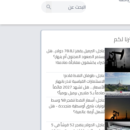
رنا لكم
عاجل: البرميل يقفز لـ78.8 دولار.. هل
يستمر الصعود المجنون أم ينهار؟
خبراء يكشفون مفاجأة صادمة!
عاجل: طوفان النفط قادم!
الاستثمارات القياسية تنذر بانهيار
الأسعار… هل تشهد 2027 فائضاً
صادماً بـ5 ملايين برميل يومياً؟
عاجل: أسعار النفط تنفجر 8% وسط
توترات شرق أوسطية متجددة - هل
تُشعل أزمة عالمية؟
عاجل: الدولار ينفجر 52 قرشاً في 5