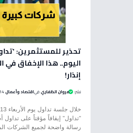
تحذير للمستثمرين: 'تد
اليوم.. هذا الإخفاق في 
إنذار!
نشر:
مروان الظفاري
في
اقتصاد وأعمال
14 مايو 2026 الساعة 10:35 صب
"تداول" إيقافاً مؤقتاً على تداول
رسالة واضحة لجميع الشركات الم