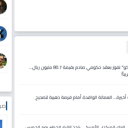
عاجل: شركة تابعة لـ"سماسكو" تفوز بعقد حكومي صادم بقيمة 80.7 مليون ريال…
اً!
أخيرة… العمالة الوافدة أمام فرصة ذهبية لتصحيح
صو
لبنك المركزي الأمريكي يتخذ القرار الخطير يوم الخميس