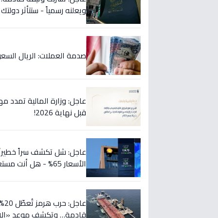
ويعلنه رسمياً - ستتأثر دولتك
صدمة العملات: الريال السعودي ينهار في 5 بنوك كبرى... تع
قبل نهاية 2026!
الأسعار 65% - هل أنت مستعد؟
عا
قادمة… وتكشف موعد «الانف