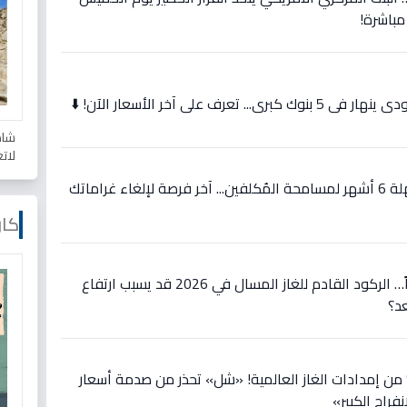
 مباشرة!
رف على آخر الأسعار الآن! ⬇️
شاه
لات
عاجل: وزارة المالية تمدد مهلة 6 أشهر لمسامحة المُكلفين... آخر فرصة لإلغاء غراماتك
كار
عاجل: شل تكشف سراً خطيراً… الركود القادم للغاز المسال في 2026 قد يسبب ارتفاع
جل: حرب هرمز تُعطّل 20% من إمدادات الغاز العالمية! «شل» تحذر من صدمة أسعار
راج الكبير»