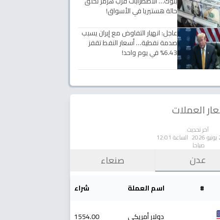
بنوك… الاضطرابات قرب هرمز تخلق
حالة هستيريا في الأسواق!
عاجل: انهيار التفاوض مع إيران يسبب
صدمة نفطية… أسعار النفط تقفز
6.43% في يوم واحد!
ار العملات
آخر تحديث
الساعة 12:01
صباحا
عدن
صنعاء
#
اسم العملة
شراء
دولار أمريكي
1554.00