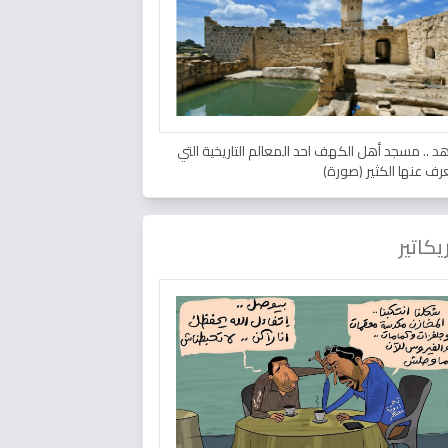
د .. مسجد أهل الكهف احد المعالم التاريخية التي
عرف عنها الكثير (صورة)
يكاتير