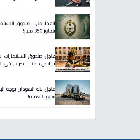
تتجاوز 350 مليار!
تريليون دولار… نصر تاريخي ل
عاجل: بنك السودان يوجه الب
سوق العملة!