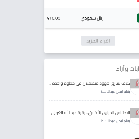
ريال سعودي
410.00
اقراء المزيد
بات وآراء
كيف تسرق جهود منظمتين في خطوة واحدة ..
الأجابة لدى رقية عبد الله الغولي وغدير طيره
بقلم ايمن عبدالباسط
الاحتباس الحراري للأخلاق.. رقية عبد الله الغولي
وغدير طيره نموذجا
بقلم ايمن عبدالباسط