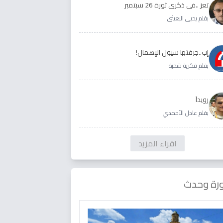
تعز ..في ذكرى ثورة 26 سبتمبر
بقلم يحيى البعيثي
إب..جرفتها سيول الإهمال!
بقلم فكرية شحرة
رويداَ
بقلم عادل الأحمدي
اقراء المزيد
رة وحدث