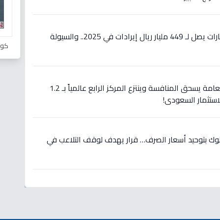
انفجار مالي: صندوق الاستثمارات يصل لـ 449 مليار ريال إيرادات في 2025.. والسيولة
كور
عاجل: صندوق الاستثمارات العامة يسحق المنافسة وينتزع المركز الرابع عالمياً بـ 1.2
لاستثمار السعودي!
نوك بتوحيد أسعار الصرف… قرار يهدف لوقف التلاعب في