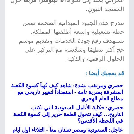
عمراني يمتد إلى نحو
943 كيلومترًا مربعًا
حول
المسجد النبوي.
تندرج هذه الجهود الميدانية الضخمة ضمن
خطة تشغيلية واسعة أطلقتها المملكة،
تستهدف رفع جودة الخدمات وتقديم موسم
حج أكثر تنظيمًا وسلاسة، مع التركيز على
الحلول الرقمية والذكية.
قد يعجبك أيضا :
حصري ومرتقب بشدة: شاهد كيف تُهيأ كسوة الكعبة
المشرفة بسرية تامة - استعداداً لتغيير تاريخي مع
مطلع العام الهجري
حصري: حكاية الأنامل السعودية التي تكتب
التاريخ… كيف تتحول قطعة حرير إلى كسوة الكعبة
في اللحظة الأقدس؟
عاجل: السعودية ومصر تعلنان معاً - الثلاثاء أول أيام