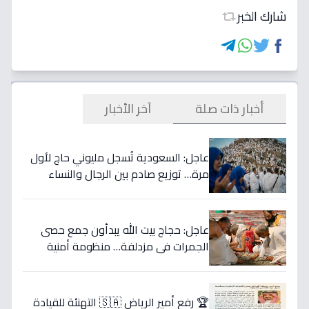
شارك الخبر
أخبار ذات صلة
آخر الأخبار
عاجل: السعودية تُسجل مليوني حاج لأول
مرة… توزيع صادم بين الرجال والنساء
يكشف مفاجأة غير متوقعة!
عاجل: حجاج بيت الله يبدأون جمع حصى
الجمرات في مزدلفة… منظومة أمنية
وصحية متكاملة ترافقهم (فيديو)
🏆 رفع أمير الرياض 🇸🇦 التهنئة للقيادة