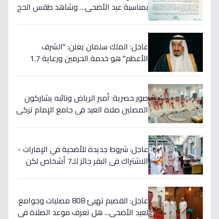
بمناسبة عيد الأضحى… وشاهد طقس الحج
العظيم الذي يتجلى فيه معاني الإيمان
والوحدة!
عاجل: الملك سلمان يعلن: "الشرف
الأعظم" هو خدمة الحرمين ورعاية 1.7
مليون حاج… ويرسل رسالة عيد إلى العالم
الإسلامي!
صور حصرية: أمير الرياض ونائبه يشاركون
المصلين صلاة العيد في جامع الإمام تركي
بن عبدالله
عاجل: شروط جديدة للأضحية في الإمارات -
الاشتراك في البقر جائز للـ7 أشخاص لكن
الشاة تُصبح خطأ شرعي!
عاجل: القصيم تهيئ 808 مصليات وجوامع
لعيد الأضحى... هل تعرف موعد الصلاة في