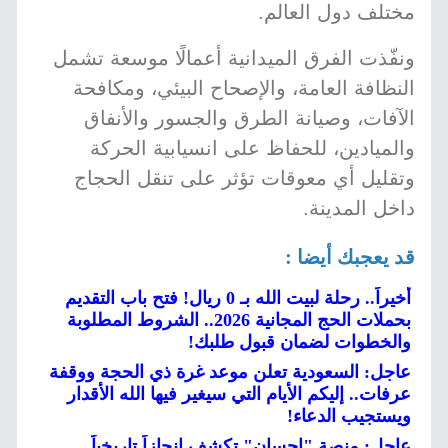
مختلف دول العالم.
ونفّذت الفرق الميدانية أعمالًا موسعة تشمل
النظافة العامة، والإصحاح البيئي، ومكافحة
الآفات، وصيانة الطرق والجسور والأنفاق
والميادين، للحفاظ على انسيابية الحركة
وتقليل أي معوقات تؤثر على تنقل الحجاج
داخل المدينة.
قد يعجبك أيضا :
أخيراً.. رحلة لبيت الله بـ 0 ريال! فتح باب التقديم
بحملات الحج المجانية 2026.. الشروط المطلوبة
والخطوات لضمان قبول طلبك!
عاجل: السعودية تعلن موعد غرة ذي الحجة ووقفة
عرفات.. إليكم الأيام التي سيغير فيها الله الأقدار
ويستجيب الدعاء!
عاجل: منصة "إحسان" تكشف إنجازاً تاريخياً…