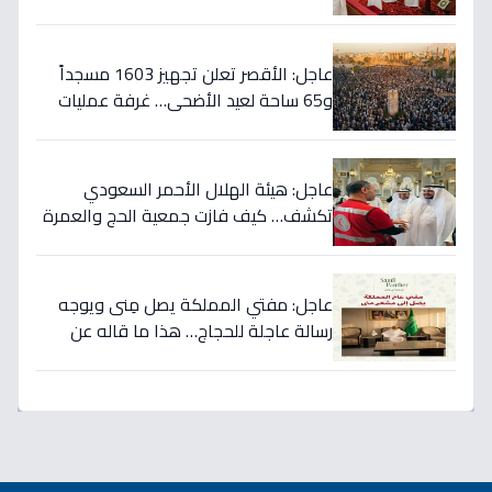
مدينتك؟
عاجل: الأقصر تعلن تجهيز 1603 مسجداً
و65 ساحة لعيد الأضحى… غرفة عمليات
للتعامل مع أي أزمات!
عاجل: هيئة الهلال الأحمر السعودي
تكشف… كيف فازت جمعية الحج والعمرة
الصحية بالمركز الأول في مبادرة شركاء
الاستجابة؟
عاجل: مفتي المملكة يصل مِنى ويوجه
رسالة عاجلة للحجاج… هذا ما قاله عن
الجنة والجزاء!