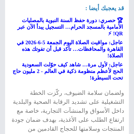
قد يعجبك أيضا :
🏆 حصري: دورة حفظ السنة النبوية بالمصليات
الأمامية بالمسجد الحرام… التسجيل يبدأ الآن عبر
QR! ⚡
عاجل: مواقيت الصلاة اليوم الجمعة 5-6-2026 في
القاهرة والمحافظات… تأكد قبل أن تفوتك هذه
الصلاة!
عاجل: لأول مرة… شاهد كيف حوّلت السعودية
الحج لأعظم منظومة ذكية في العالم - 2 مليون حاج
تحت السيطرة!
ولضمان سلامة الضيوف، ركّزت الخطة
التشغيلية على تشديد الرقابة الصحية والبلدية
داخل الأسواق والمنشآت التجارية، خاصة مع
ارتفاع الطلب على الأغذية، بهدف ضمان جودة
المنتجات وسلامتها للحجاج القادمين من