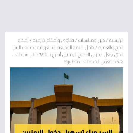
الرئيسية
/
دين ومناسبات
/
فتاوى وأحكام شرعية
/
أحكام
الحج والعمرة
/
داخل منفذ الوديعة: السعودية تكشف السر
الذي جعل دخول الحجاج اليمنيين أسرع بـ 90% خلال ساعات…
هكذا تعمل الخدمات المتطورة!