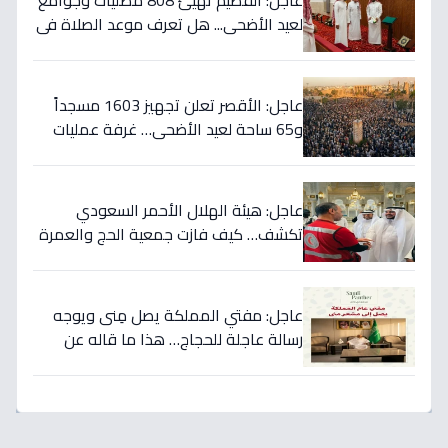
عاجل: القصيم تهيئ 808 مصليات وجوامع
لعيد الأضحى... هل تعرف موعد الصلاة في
مدينتك؟
عاجل: الأقصر تعلن تجهيز 1603 مسجداً
و65 ساحة لعيد الأضحى… غرفة عمليات
للتعامل مع أي أزمات!
عاجل: هيئة الهلال الأحمر السعودي
تكشف… كيف فازت جمعية الحج والعمرة
الصحية بالمركز الأول في مبادرة شركاء
الاستجابة؟
عاجل: مفتي المملكة يصل مِنى ويوجه
رسالة عاجلة للحجاج… هذا ما قاله عن
الجنة والجزاء!