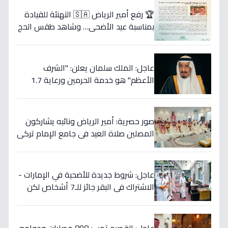
🏆 رفع أمير الرياض 🇸🇦 التهنئة للقيادة
بمناسبة عيد الأضحى… وشاهد طقس الحج
العظيم الذي يتجلى فيه معاني الإيمان
والوحدة!
عاجل: الملك سلمان يعلن: "الشرف
الأعظم" هو خدمة الحرمين ورعاية 1.7
مليون حاج… ويرسل رسالة عيد إلى العالم
الإسلامي!
صور حصرية: أمير الرياض ونائبه يشاركون
المصلين صلاة العيد في جامع الإمام تركي
بن عبدالله
عاجل: شروط جديدة للأضحية في الإمارات -
الاشتراك في البقر جائز للـ7 أشخاص لكن
الشاة تُصبح خطأ شرعي!