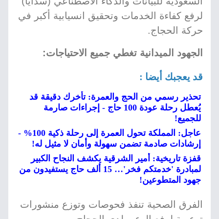
السعودية للبيانات والذكاء الاصطناعي (سدايا)
لرفع كفاءة الخدمات وتحقيق انسيابية أكبر في
حركة الحجاج.
الجهود الميدانية تغطي جميع الاحتياجات:
قد يعجبك أيضا :
تحذير رسمي من الحج والعمرة: تأخرك دقيقة قد
يُعطل رحلة عودة 100 حاج - إجراءات صارمة
للجميع!
عاجل: المملكة تحول العمرة إلى رحلة ذكية 100% -
إرشادات صادمة تضمن سهولة وأمان لا مثيل له!
قفزة تاريخية: أمير الشرقية يكشف النجاح الكبير
لمبادرة 'خدمتكم فخر'… 15 ألف حاج يستفيدون من
جهود المتطوعين!
الفرق الصحية تنفذ فحوصات وتوزع منشورات