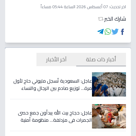
اخر تحديث:
07 أغسطس 2026 الساعة 05:44 مساءاً
شارك الخبر
أخبار ذات صلة
آخر الأخبار
عاجل: السعودية تُسجل مليوني حاج لأول
مرة… توزيع صادم بين الرجال والنساء
يكشف مفاجأة غير متوقعة!
عاجل: حجاج بيت الله يبدأون جمع حصى
الجمرات في مزدلفة… منظومة أمنية
وصحية متكاملة ترافقهم (فيديو)