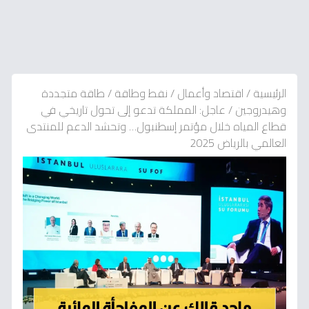
الرئيسية
/
اقتصاد وأعمال
/
نفط وطاقة
/
طاقة متجددة
وهيدروجين
/
عاجل: المملكة تدعو إلى تحول تاريخي في
قطاع المياه خلال مؤتمر إسطنبول… وتحشد الدعم للمنتدى
العالمي بالرياض 2025