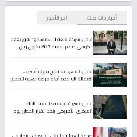
أخبار ذات صلة
آخر الأخبار
عاجل: شركة تابعة لـ"سماسكو" تفوز بعقد
حكومي صادم بقيمة 80.7 مليون ريال…
هكذا سيؤثر على أسهمها قريباً!
عاجل: السعودية تمنح مهلة أخيرة…
العمالة الوافدة أمام فرصة ذهبية لتصحيح
أوضاعها قبل نهاية 2024
عاجل: تسربت وثيقة صادمة… البنك
المركزي الأمريكي يتخذ القرار الخطير يوم
الخميس ويعلنه رسمياً - ستتأثر دولتك
مباشرة!
صدمة العملات: الريال السعودي ينهار في