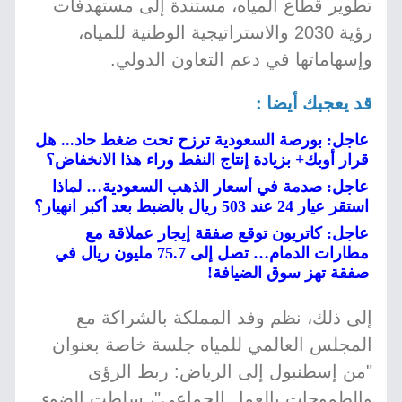
تطوير قطاع المياه، مستندة إلى مستهدفات
رؤية 2030 والاستراتيجية الوطنية للمياه،
وإسهاماتها في دعم التعاون الدولي.
قد يعجبك أيضا :
عاجل: بورصة السعودية ترزح تحت ضغط حاد... هل
قرار أوبك+ بزيادة إنتاج النفط وراء هذا الانخفاض؟
عاجل: صدمة في أسعار الذهب السعودية… لماذا
استقر عيار 24 عند 503 ريال بالضبط بعد أكبر انهيار؟
عاجل: كاتريون توقع صفقة إيجار عملاقة مع
مطارات الدمام… تصل إلى 75.7 مليون ريال في
صفقة تهز سوق الضيافة!
إلى ذلك، نظم وفد المملكة بالشراكة مع
المجلس العالمي للمياه جلسة خاصة بعنوان
"من إسطنبول إلى الرياض: ربط الرؤى
والطموحات بالعمل الجماعي"، سلطت الضوء