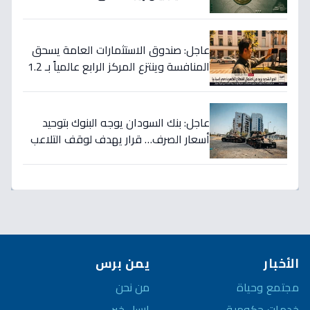
والسيولة تتجاوز 350 مليار!
عاجل: صندوق الاستثمارات العامة يسحق
المنافسة وينتزع المركز الرابع عالمياً بـ 1.2
تريليون دولار… نصر تاريخي للاستثمار
السعودي!
عاجل: بنك السودان يوجه البنوك بتوحيد
أسعار الصرف… قرار يهدف لوقف التلاعب
في سوق العملة!
الأخبار
يمن برس
مجتمع وحياة
من نحن
خدمات حكومية
ارسل خبر