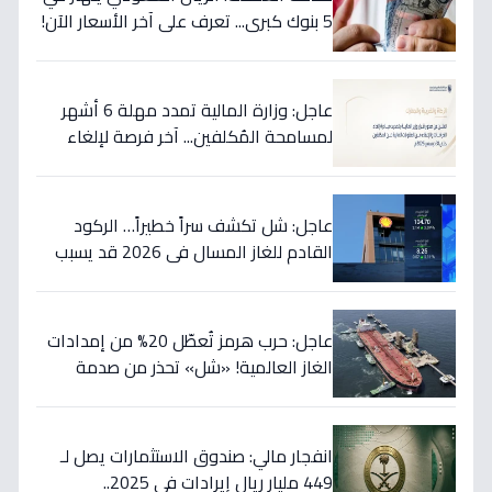
5 بنوك كبرى... تعرف على آخر الأسعار الآن!
⬇️
عاجل: وزارة المالية تمدد مهلة 6 أشهر
لمسامحة المُكلفين... آخر فرصة لإلغاء
غراماتك قبل نهاية 2026!
عاجل: شل تكشف سراً خطيراً… الركود
القادم للغاز المسال في 2026 قد يسبب
ارتفاع الأسعار 65% - هل أنت مستعد؟
عاجل: حرب هرمز تُعطّل 20% من إمدادات
الغاز العالمية! «شل» تحذر من صدمة
أسعار قادمة… وتكشف موعد «الانفراج
الكبير»
انفجار مالي: صندوق الاستثمارات يصل لـ
449 مليار ريال إيرادات في 2025..