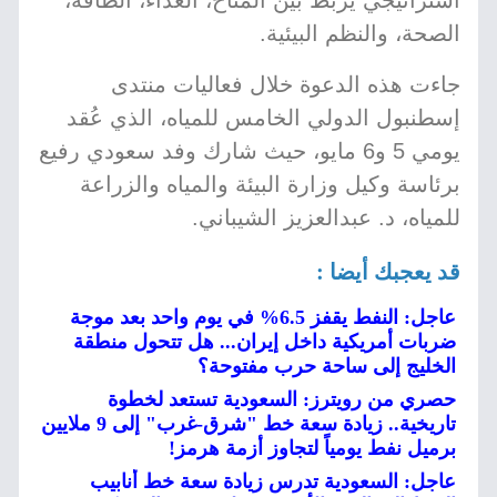
استراتيجي يربط بين المناخ، الغذاء، الطاقة،
الصحة، والنظم البيئية.
جاءت هذه الدعوة خلال فعاليات منتدى
إسطنبول الدولي الخامس للمياه، الذي عُقد
يومي 5 و6 مايو، حيث شارك وفد سعودي رفيع
برئاسة وكيل وزارة البيئة والمياه والزراعة
للمياه، د. عبدالعزيز الشيباني.
قد يعجبك أيضا :
عاجل: النفط يقفز 6.5% في يوم واحد بعد موجة
ضربات أمريكية داخل إيران... هل تتحول منطقة
الخليج إلى ساحة حرب مفتوحة؟
حصري من رويترز: السعودية تستعد لخطوة
تاريخية.. زيادة سعة خط "شرق-غرب" إلى 9 ملايين
برميل نفط يومياً لتجاوز أزمة هرمز!
عاجل: السعودية تدرس زيادة سعة خط أنابيب