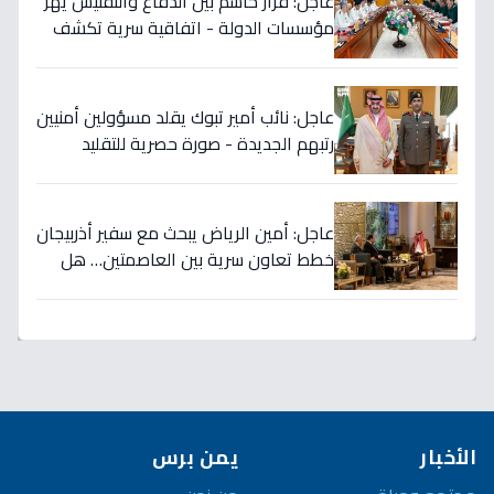
عاجل: قرار حاسم بين الدفاع والتفتيش يهز
مؤسسات الدولة - اتفاقية سرية تكشف
إنجاز 97.5% بالجيش!
عاجل: نائب أمير تبوك يقلد مسؤولين أمنيين
رتبهم الجديدة - صورة حصرية للتقليد
التاريخي!
عاجل: أمين الرياض يبحث مع سفير أذربيجان
خطط تعاون سرية بين العاصمتين… هل
نشهد تطورات اقتصادية وثقافية تاريخية
قريباً؟
الأخبار
يمن برس