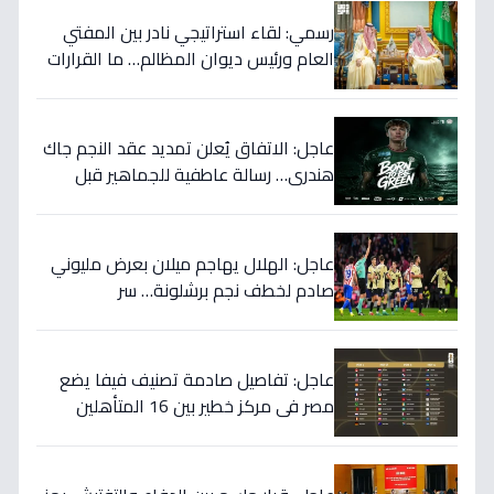
رسمي: لقاء استراتيجي نادر بين المفتي
العام ورئيس ديوان المظالم… ما القرارات
المهمة التي نوقشت خلف الأبواب
المغلقة؟
عاجل: الاتفاق يُعلن تمديد عقد النجم جاك
هندري… رسالة عاطفية للجماهير قبل
الموسم الجديد!
عاجل: الهلال يهاجم ميلان بعرض مليوني
صادم لخطف نجم برشلونة… سر
المفاوضات يكشف!
عاجل: تفاصيل صادمة تصنيف فيفا يضع
مصر في مركز خطير بين 16 المتأهلين
لكأس العالم.. والأرقام تكشف صدمة!