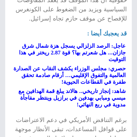
حقوقية أن هذا الموقف قد يعقد المفاوضات
السياسية ويزيد من الضغوط على الكونغرس
للإفصاح عن موقف حازم تجاه إسرائيل.
قد يعجبك أيضا :
عاجل: الرصد الزلزالي يسجل هزة شمال شرق
جازان... هل شعرتم بها؟ قوة 2.87 ريختر في هذا
التوقيت
حصري: مجلس الوزراء يكشف النقاب عن الصدارة
العالمية والتفوق الإقليمي… أرقام صادمة تحقق
طفرة في القطاعات الحيوية!
شاهد: إنجاز تاريخي.. هالاند يبلغ قمة الهدافين مع
ميسي ومبابي بهدفين في برازيل وينتظر مفاجأة
مدوية في ربع النهائي!
برغم التناقض الأمريكي في دعم الاعتراضات
على قوافل المساعدات، تبقى الأنظار موجهة