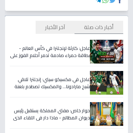
أخبار ذات صلة
آخر الأخبار
عاجل: كارثة لإنجلترا في كأس العالم -
بطاقة حمراء صادمة تدمر أحلام الفوز على
المكسيك 2-1... انقلبت الموازين!
عاجل في مكسيكو سيتي: إنجلترا تلاقي
شبح مارادونا… والمكسيك تصطدم بلعنة
1966 على بطاقة ربع النهائي!
حوار خاص: مفتي المملكة يستقبل رئيس
ديوان المظالم - ماذا دار في اللقاء الذي
يهزّ الأوساط الدينية والقضائية؟