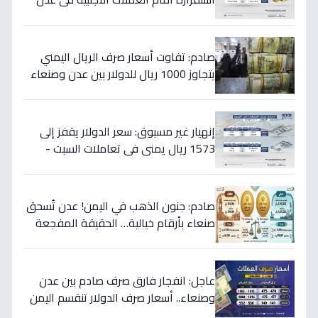
والمحافظات المحررة مساء السبت
صادم: تفاوت أسعار صرف الريال اليمني
يتجاوز 1000 ريال للدولار بين عدن وصنعاء
اليوم 18 يوليو
إنهيار غير مسبوق: سعر الدولار يقفز إلى
1573 ريال يمني في تعاملات السبت -
هذه حقيقة الأرقام
صادم: جنون الذهب في اليمن! عدن تُسحق
صنعاء بأرقام خيالية… الحقيقة المفجعة
لأصحاب الذهب
عاجل: انفجار فارق صرف صادم بين عدن
وصنعاء.. أسعار صرف الدولار تنقسم اليمن
بين 535 و1577 ريالاً في يوم واحد!