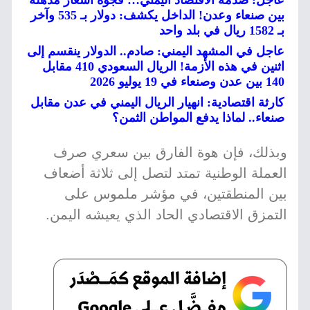
عاجل: صدمة الاقتصاد اليمني… فجوة أسعار مذهلة
بين صنعاء وعدن! الداخل يكشف: دولار بـ 535 وآخر
بـ 1582 ريال في بلد واحد
عاجل في المشهد اليمني: صادم.. الدولار ينقسم إلى
اثنين في هذه الأزمة! الريال السعودي 410 مقابل
140 بين عدن وصنعاء في 19 يوليو 2026
كارثة اقتصادية: انهيار الريال اليمني في عدن مقابل
صنعاء.. لماذا يدفع المواطن الثمن؟
وبذلك، فإن هوة الفارق بين سعري صرف
العملة الوطنية تمتد لتصل إلى ثلاثة أضعاف
بين المنطقتين، في مؤشر ملموس على
التمزق الاقتصادي الحاد الذي يعيشه اليمن.