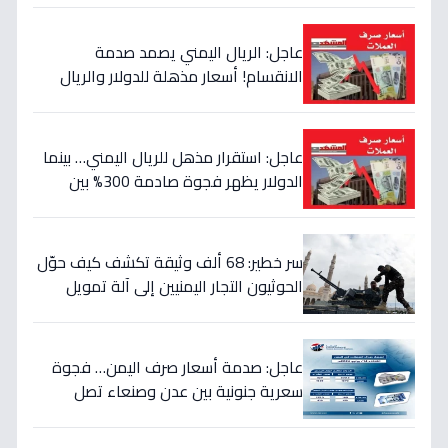
عاجل: الريال اليمني يصمد صدمة
الانقسام! أسعار مذهلة للدولار والريال
السعودي في منطقتين (أرقام صادمة)
عاجل: استقرار مذهل للريال اليمني… بينما
الدولار يظهر فجوة صادمة 300% بين
الحكومة والحوثيين!
سر خطير: 68 ألف وثيقة تكشف كيف حوّل
الحوثيون التجار اليمنيين إلى آلة تمويل
حرب… والنتيجة: 1.5 تريليون ريال تذهب إلى
الصراع!
عاجل: صدمة أسعار صرف اليمن… فجوة
سعرية جنونية بين عدن وصنعاء تصل
لـ300% - هل ينهار الريال؟