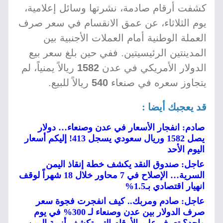
كشفت أرقام صادمة، نشرتها وسائل إعلامية،
يوم الثلاثاء، عن عمق الانقسام في سعر صرف
العملة الوطنية أمام العملات الأجنبية بين
المدينتين الرئيسيتين. ففي حين بلغ سعر بيع
الدولار الأمريكي في عدن
1582
ريالاً يمنياً، لم
يتجاوز سعره في صنعاء
540
ريالاً للبيع.
قد يعجبك أيضا :
صادم: انفجار الأسعار في عدن وصنعاء… دولار
يصل 1582 وريال سعودي يسجل 413! إليكم أسعار
اليوم الأحد
عاجل: صندوق النقد يكشف خطة إنقاذ اليمن
السرية… الإصلاح في 7 محاور خلال 18 شهراً لوقف
انهيار اقتصادي بـ1.5%
عاجل: صادم ومربك.. كيف انفجرت فجوة سعر
صرف الدولار بين عدن وصنعاء لـ 300% في يوم