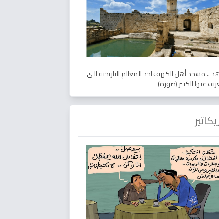
د .. مسجد أهل الكهف احد المعالم التاريخية التي
عرف عنها الكثير (صورة)
يكاتير