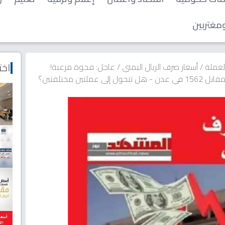
مغتربين
اخت
العملة
/
أسعار صرف الريال اليمني
/
عاجل: فجوة مرعبة!