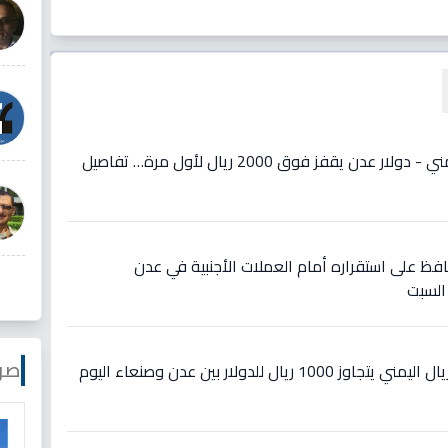
عاجل: انهيار صادم للريال اليمني - دولار عدن يقفز فوق 2000 ريال لأول مرة… تفاصيل
حافظ على استقراره أمام العملات الأجنبية في عدن
السبت
صو
صادم: تفاوت أسعار صرف الريال اليمني يتجاوز 1000 ريال للدولار بين عدن وصنعاء اليوم