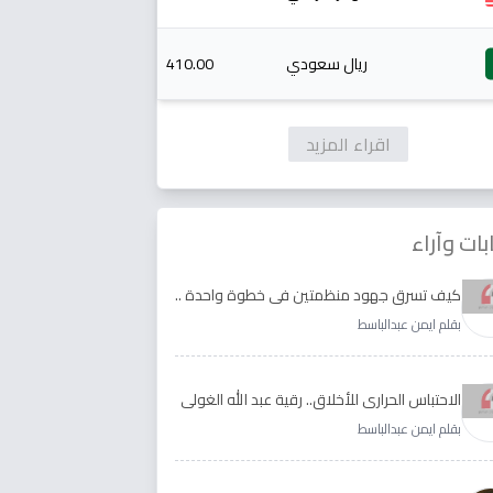
ريال سعودي
410.00
اقراء المزيد
بات وآراء
كيف تسرق جهود منظمتين في خطوة واحدة ..
الأجابة لدى رقية عبد الله الغولي وغدير طيره
بقلم ايمن عبدالباسط
الاحتباس الحراري للأخلاق.. رقية عبد الله الغولي
وغدير طيره نموذجا
بقلم ايمن عبدالباسط