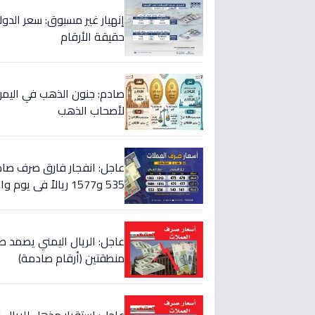
حقيقة الأرقام
صادم: جنون الذهب في اليمن
لأصحاب الذهب
عاجل: انفجار فارق صرف صادم
535 و1577 ريالاً في يوم واحد!
عاجل: الريال اليمني يصمد ص
منطقتين (أرقام صادمة)