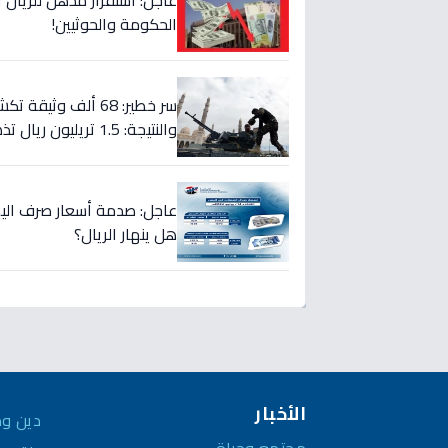
الحكومة والحوثيين!
سر خطير: 68 ألف و
والنتيجة: 1.5 تريليون ريال تذهب إلى الصراع!
هل ينهار الريال؟
الأخبار
دين وم