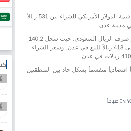
ووفقاً للأسعار المتداولة، تراوحت قيمة الدولار الأمريكي للشراء بين 531 ريالاً
كما ظهرت فجوة مماثلة في سعر صرف الريال السعودي، حيث سجل 140.2
ريالاً للبيع في صنعاء، بينما وصل إلى 413 ريالاً للبيع في عدن. وسعر الشراء
كتا
اقتصادياً منقسماً بشكل حاد بين المنطقتين