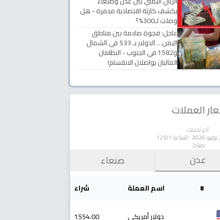
الريال اليمني بين عدن وصنعاء
يكشف كارثة اقتصادية مدمرة - هل
وصلت لـ300%؟
عاجل: فجوة صادمة بين مناطق
اليمن… الدولار بـ 533 في الشمال
و1582 في الجنوب - النظامان
الماليان يواصلان الانقسام!
ار العملات
آخر تحديث
الساعة 12:01
صباحا
عدن
صنعاء
#
اسم العملة
شراء
دولار أمريكي
1554.00