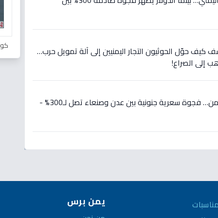
عاجل: استقرار مذهل للريال اليمني… بينما الدولار يظهر فجوة صادمة 300% بين
كور
ثيقة تكشف كيف حوّل الحوثيون التجار اليمنيين إلى آلة تمويل حرب…
عاجل: صدمة أسعار صرف اليمن… فجوة سعرية جنونية بين عدن وصنعاء تصل لـ300% -
يمن برس
ناسبات