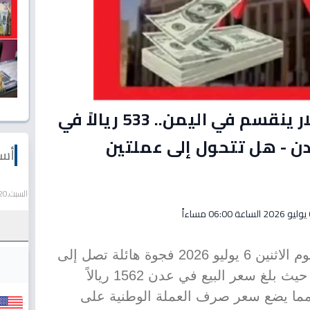
عاجل: فجوة مرعبة! الدولار ينقسم في اليمن.. 533 ريالاً في
بل 1562 في عدن - هل تتحول إلى عملتين
أسع
السبت,20 يونيو 2026
اءاً
شهدت أسعار الصرف في اليمن يوم الاثنين 6 يوليو 2026 فجوة هائلة تصل إلى
أكثر من ألف ريال للدولار الواحد، حيث بلغ سعر البيع في عدن 1562 ريالاً
صنعاء، مما يضع سعر صرف العملة الوطنية على