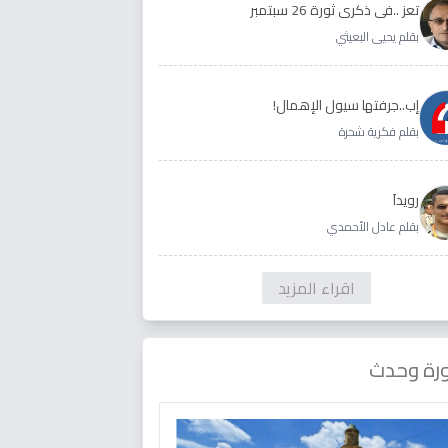
تعز ..في ذكرى ثورة 26 سبتمبر
بقلم يحيى البعيثي
إب..جرفتها سيول الإهمال!
بقلم فكرية شحرة
رويداَ
بقلم عادل الأحمدي
اقراء المزيد
رة وحدث