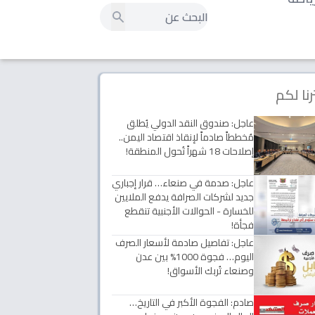
رنا لكم
عاجل: صندوق النقد الدولي يُطلق
مُخططاً صادماً لإنقاذ اقتصاد اليمن..
إصلاحات 18 شهراً تُحول المنطقة!
عاجل: صدمة في صنعاء… قرار إجباري
جديد لشركات الصرافة يدفع الملايين
للخسارة - الحوالات الأجنبية تنقطع
فجأة!
عاجل: تفاصيل صادمة لأسعار الصرف
اليوم… فجوة 1000% بين عدن
وصنعاء تُربك الأسواق!
صادم: الفجوة الأكبر في التاريخ…