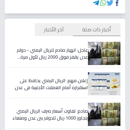
أخبار ذات صلة
آخر الأخبار
عاجل: انهيار صادم للريال اليمني - دولار
عدن يقفز فوق 2000 ريال لأول مرة…
تفاصيل الأسعار المدمرة!
إعلان مهم: الريال اليمني يحافظ على
استقراره أمام العملات الأجنبية في عدن
والمحافظات المحررة مساء السبت
صادم: تفاوت أسعار صرف الريال اليمني
يتجاوز 1000 ريال للدولار بين عدن وصنعاء
اليوم 18 يوليو