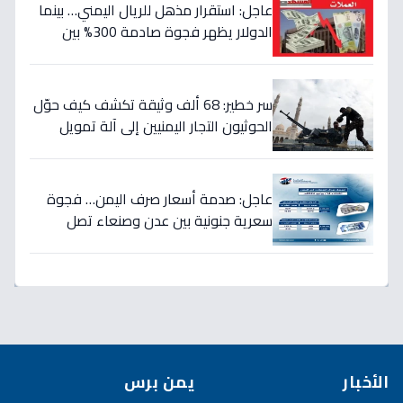
عاجل: استقرار مذهل للريال اليمني… بينما
الدولار يظهر فجوة صادمة 300% بين
الحكومة والحوثيين!
سر خطير: 68 ألف وثيقة تكشف كيف حوّل
الحوثيون التجار اليمنيين إلى آلة تمويل
حرب… والنتيجة: 1.5 تريليون ريال تذهب إلى
الصراع!
عاجل: صدمة أسعار صرف اليمن… فجوة
سعرية جنونية بين عدن وصنعاء تصل
لـ300% - هل ينهار الريال؟
الأخبار
يمن برس