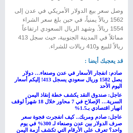
وصل سعر بيع الدولار الأمريكي في عدن إلى
1562 ريالاً يمنياً، في حين بلغ سعر الشراء
1554 ريالاً. وشهد الريال السعودي ارتفاعاً
مماثلاً في المدينة الجنوبية، حيث سجل 413
ريالاً للبيع و410 ريالات للشراء.
قد يعجبك أيضا :
صادم: انفجار الأسعار في عدن وصنعاء… دولار
يصل 1582 وريال سعودي يسجل 413! إليكم أسعار
اليوم الأحد
عاجل: صندوق النقد يكشف خطة إنقاذ اليمن
السرية… الإصلاح في 7 محاور خلال 18 شهراً لوقف
انهيار اقتصادي بـ1.5%
عاجل: صادم ومربك.. كيف انفجرت فجوة سعر
صرف الدولار بين عدن وصنعاء لـ 300% في يوم
واحد؟ تعرف على الأرقام التي تكشف أزمة اليمن