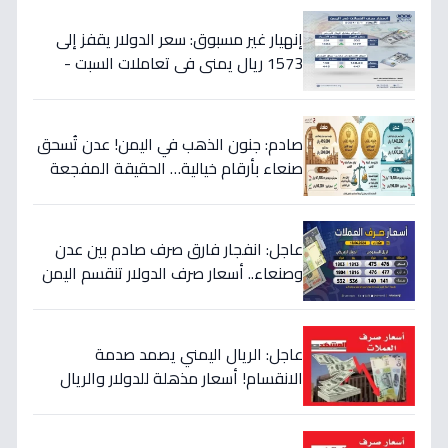
إنهيار غير مسبوق: سعر الدولار يقفز إلى
1573 ريال يمني في تعاملات السبت -
هذه حقيقة الأرقام
صادم: جنون الذهب في اليمن! عدن تُسحق
صنعاء بأرقام خيالية… الحقيقة المفجعة
لأصحاب الذهب
عاجل: انفجار فارق صرف صادم بين عدن
وصنعاء.. أسعار صرف الدولار تنقسم اليمن
بين 535 و1577 ريالاً في يوم واحد!
عاجل: الريال اليمني يصمد صدمة
الانقسام! أسعار مذهلة للدولار والريال
السعودي في منطقتين (أرقام صادمة)