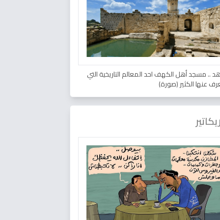
د .. مسجد أهل الكهف احد المعالم التاريخية التي
عرف عنها الكثير (صورة)
يكاتير