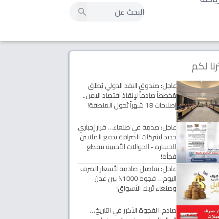
رنا لكم
عاجل: صندوق النقد الدولي يُطلق
مُخططاً صادماً لإنقاذ اقتصاد اليمن..
إصلاحات 18 شهراً تُحول المنطقة!
عاجل: صدمة في صنعاء… قرار إجباري
جديد لشركات الصرافة يدفع الملايين
للخسارة - الحوالات الأجنبية تنقطع
فجأة!
عاجل: تفاصيل صادمة لأسعار الصرف
اليوم… فجوة 1000% بين عدن
وصنعاء تُربك الأسواق!
صادم: الفجوة الأكبر في التاريخ…