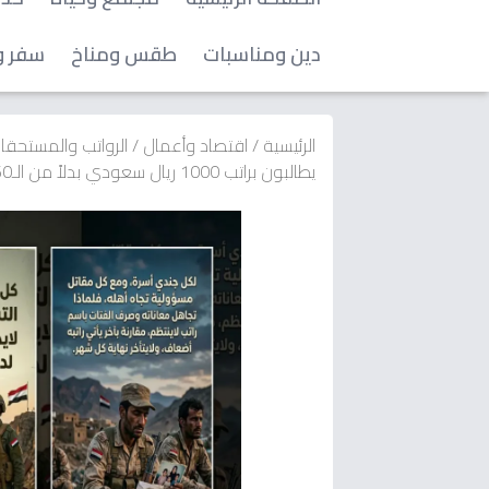
دين ومناسبات
طقس ومناخ
سفر و
الرئيسية
/
اقتصاد وأعمال
/
الرواتب والمستحق
يطالبون براتب 1000 ريال سعودي بدلاً من الـ60 ألف يمني.. والسبب كارثي!