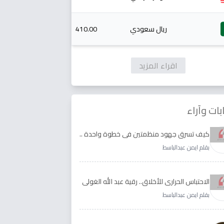
ريال سعودي
410.00
اقراء المزيد
بات وآراء
كيف تسرق جهود منظمتين في خطوة واحدة ..
الأجابة لدى رقية عبد الله الغولي وغدير طيره
بقلم ايمن عبدالباسط
الاحتباس الحراري للأخلاق.. رقية عبد الله الغولي
وغدير طيره نموذجا
بقلم ايمن عبدالباسط