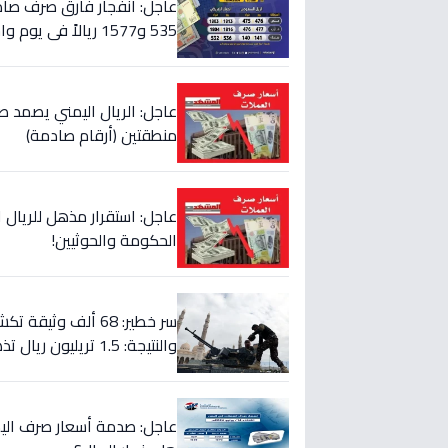
عاجل: انفجار فارق صرف صادم
535 و1577 ريالاً في يوم واحد!
عاجل: الريال اليمني يصمد ص
منطقتين (أرقام صادمة)
الحكومة والحوثيين!
سر خطير: 68 ألف و
والنتيجة: 1.5 تريليون ريال تذهب إلى الصراع!