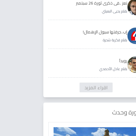
تعز ..في ذكرى ثورة 26 سبتمبر
بقلم يحيى البعيثي
إب..جرفتها سيول الإهمال!
بقلم فكرية شحرة
رويداَ
بقلم عادل الأحمدي
اقراء المزيد
رة وحدث