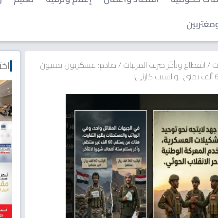
مغتربين
اخت
ات
/
انقطاع وتأخّر صرف المرتبات
/
صادم: عسكريون يمنيون