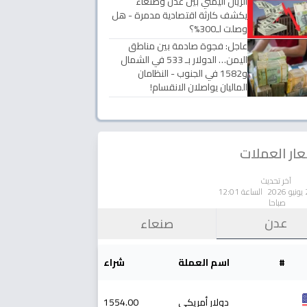
الريال اليمني بين عدن وصنعاء
يكشف كارثة اقتصادية مدمرة - هل
وصلت لـ300%؟
عاجل: فجوة صادمة بين مناطق
اليمن… الدولار بـ 533 في الشمال
و1582 في الجنوب - النظامان
الماليان يواصلان الانقسام!
ار العملات
آخر تحديث
الساعة 12:01
صباحا
عدن
صنعاء
#
اسم العملة
شراء
دولار أمريكي
1554.00