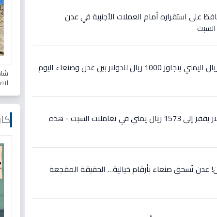
حافظ على استقراره أمام العملات الأجنبية في عدن
السبت
صادم: تفاوت أسعار صرف الريال اليمني يتجاوز 1000 ريال للدولار بين عدن وصنعاء اليوم
شاه
لات
كار
إنهيار غير مسبوق: سعر الدولار يقفز إلى 1573 ريال يمني في تعاملات السبت - هذه
! عدن تُسحق صنعاء بأرقام خيالية… الحقيقة المفجعة