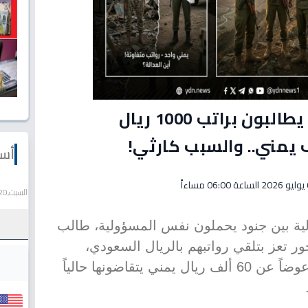
صادم: عسكريون يمنيون يطالبون براتب 1000 ريال
أسع
اءاً
السبت,20 يونيو 2026
ة بين جنود يحملون نفس المسؤولية، طالب
 تعز بتلقي رواتبهم بالريال السعودي،
بمعدل ألف ريال سعودي شهرياً، عوضاً عن 60 ألف ريال يمني يتقاضونها حالياً