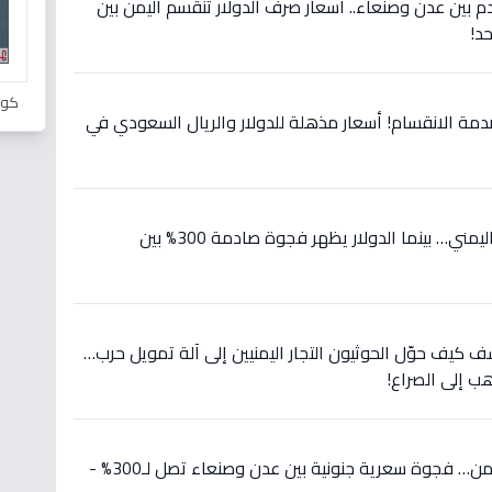
 بين عدن وصنعاء.. أسعار صرف الدولار تنقسم اليمن بين
كور
دمة الانقسام! أسعار مذهلة للدولار والريال السعودي في
عاجل: استقرار مذهل للريال اليمني… بينما الدولار يظهر فجوة صادمة 300% بين
ثيقة تكشف كيف حوّل الحوثيون التجار اليمنيين إلى آلة تمويل حرب…
عاجل: صدمة أسعار صرف اليمن… فجوة سعرية جنونية بين عدن وصنعاء تصل لـ300% -