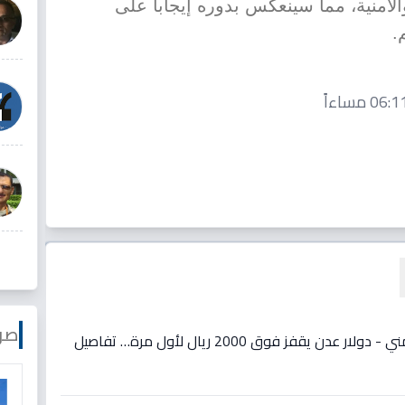
لأمنية، مما سينعكس بدوره إيجاباً على
.
صو
عاجل: انهيار صادم للريال اليمني - دولار عدن يقفز فوق 2000 ريال لأول مرة… تفاصيل