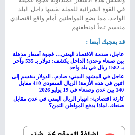
وتعكس هذه الأسعار المتداولة فجوة عميقة
في القوة الشرائية للعملة نفسها داخل البلد
الواحد، مما يضع المواطنين أمام واقع اقتصادي
منقسم تبعاً لمنطقتهم.
قد يعجبك أيضا :
عاجل: صدمة الاقتصاد اليمني… فجوة أسعار مذهلة
بين صنعاء وعدن! الداخل يكشف: دولار بـ 535 وآخر
بـ 1582 ريال في بلد واحد
عاجل في المشهد اليمني: صادم.. الدولار ينقسم إلى
اثنين في هذه الأزمة! الريال السعودي 410 مقابل
140 بين عدن وصنعاء في 19 يوليو 2026
كارثة اقتصادية: انهيار الريال اليمني في عدن مقابل
صنعاء.. لماذا يدفع المواطن الثمن؟