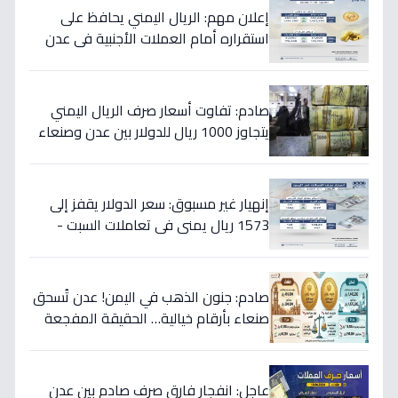
إعلان مهم: الريال اليمني يحافظ على
استقراره أمام العملات الأجنبية في عدن
والمحافظات المحررة مساء السبت
صادم: تفاوت أسعار صرف الريال اليمني
يتجاوز 1000 ريال للدولار بين عدن وصنعاء
اليوم 18 يوليو
إنهيار غير مسبوق: سعر الدولار يقفز إلى
1573 ريال يمني في تعاملات السبت -
هذه حقيقة الأرقام
صادم: جنون الذهب في اليمن! عدن تُسحق
صنعاء بأرقام خيالية… الحقيقة المفجعة
لأصحاب الذهب
عاجل: انفجار فارق صرف صادم بين عدن