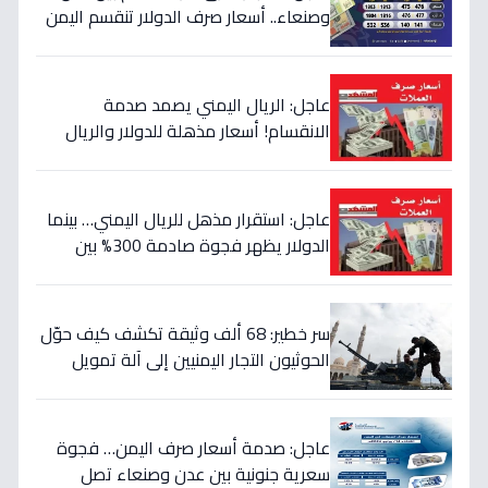
وصنعاء.. أسعار صرف الدولار تنقسم اليمن
بين 535 و1577 ريالاً في يوم واحد!
عاجل: الريال اليمني يصمد صدمة
الانقسام! أسعار مذهلة للدولار والريال
السعودي في منطقتين (أرقام صادمة)
عاجل: استقرار مذهل للريال اليمني… بينما
الدولار يظهر فجوة صادمة 300% بين
الحكومة والحوثيين!
سر خطير: 68 ألف وثيقة تكشف كيف حوّل
الحوثيون التجار اليمنيين إلى آلة تمويل
حرب… والنتيجة: 1.5 تريليون ريال تذهب إلى
الصراع!
عاجل: صدمة أسعار صرف اليمن… فجوة
سعرية جنونية بين عدن وصنعاء تصل