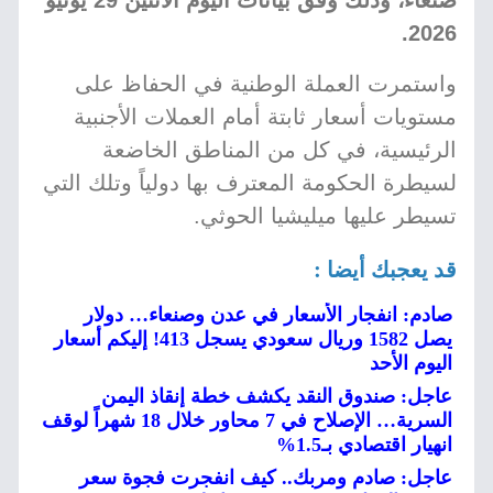
صنعاء، وذلك وفق بيانات اليوم الاثنين 29 يونيو
2026.
واستمرت العملة الوطنية في الحفاظ على
مستويات أسعار ثابتة أمام العملات الأجنبية
الرئيسية، في كل من المناطق الخاضعة
لسيطرة الحكومة المعترف بها دولياً وتلك التي
تسيطر عليها ميليشيا الحوثي.
قد يعجبك أيضا :
صادم: انفجار الأسعار في عدن وصنعاء… دولار
يصل 1582 وريال سعودي يسجل 413! إليكم أسعار
اليوم الأحد
عاجل: صندوق النقد يكشف خطة إنقاذ اليمن
السرية… الإصلاح في 7 محاور خلال 18 شهراً لوقف
انهيار اقتصادي بـ1.5%
عاجل: صادم ومربك.. كيف انفجرت فجوة سعر