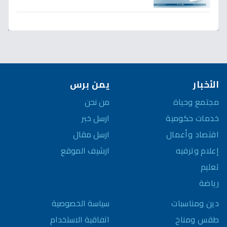
لـ300% - هل ينهار الريال؟
الأخبار
يمن برس
مجتمع وحياة
من نحن
خدمات حكومية
ارسل خبر
اقتصاد وأعمال
ارسل مقال
إعلام وترفيه
ارشيف الموقع
تعليم
رياضة
سياسة الخصوصية
دين ومناسبات
اتفاقية الاستخدام
طقس ومناخ